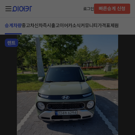
빠른승계 신청
로그인
승계차량
중고차
신차즉시출고
이어카소식
커뮤니티
가격표
제원
렌트