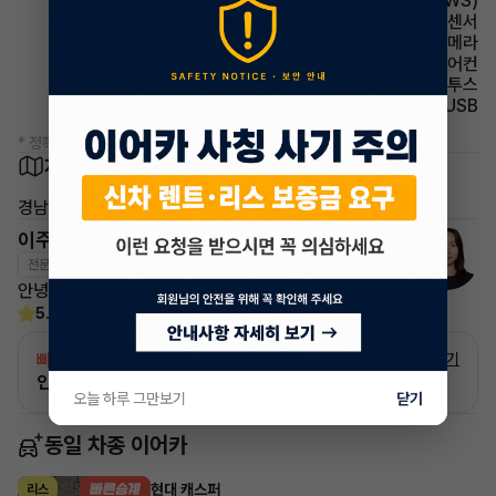
주행안전 차선이탈경보(LDWS)
주차보조 후방감지센서
주차보조 후방카메라
에어컨 풀오토에어컨
유무선단자 블루투스
유무선단자 USB
* 정확한 정보는 판매자와 반드시 확인하시기 바랍니다.
차량 위치
경남 남해군
이주하 매니저
전문교육수료
자격인증완료
안녕하세요 이어카 매니저 이주하입니다
5.0
(2)
빠른승계
서비스
자세히 보기
인증 차량으로 승계하는 이유?
오늘 하루 그만보기
닫기
동일 차종 이어카
현대 캐스퍼
리스