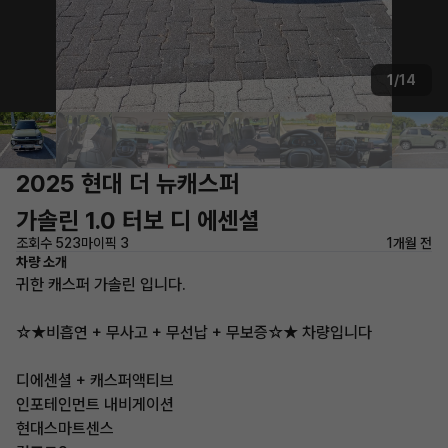
1/14
2025 현대 더 뉴캐스퍼
가솔린 1.0 터보 디 에센셜
조회수 523
마이픽 3
1개월 전
차량 소개
귀한 캐스퍼 가솔린 입니다.
☆★비흡연 + 무사고 + 무선납 + 무보증☆★ 차량입니다
디에센셜 + 캐스퍼액티브
인포테인먼트 내비게이션
현대스마트센스