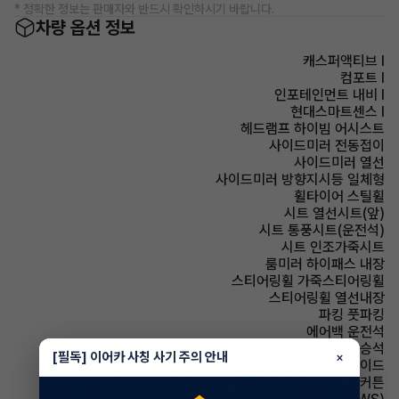
* 정확한 정보는 판매자와 반드시 확인하시기 바랍니다.
차량 옵션 정보
캐스퍼액티브 I
컴포트 I
인포테인먼트 내비 I
현대스마트센스 I
헤드램프 하이빔 어시스트
사이드미러 전동접이
사이드미러 열선
사이드미러 방향지시등 일체형
휠타이어 스틸휠
시트 열선시트(앞)
시트 통풍시트(운전석)
시트 인조가죽시트
룸미러 하이패스 내장
스티어링휠 가죽스티어링휠
스티어링휠 열선내장
파킹 풋파킹
에어백 운전석
에어백 동승석
[필독] 이어카 사칭 사기 주의 안내
×
에어백 사이드
에어백 커튼