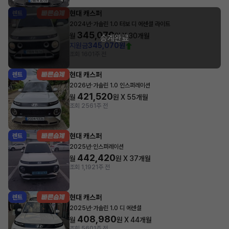
현대 캐스퍼
렌트
·
2024년
가솔린 1.0 터보 디 에센셜 라이트
345,070
월
원 X
30
개월
승계완료
지원금
345,070원
조회 160
1주 전
현대 캐스퍼
렌트
·
2026년
가솔린 1.0 인스퍼레이션
421,520
월
원 X
55
개월
조회 256
1주 전
현대 캐스퍼
렌트
·
2025년
인스퍼레이션
442,420
월
원 X
37
개월
조회 1,192
1주 전
현대 캐스퍼
렌트
·
2025년
가솔린 1.0 디 에센셜
408,980
월
원 X
44
개월
조회 560
1주 전