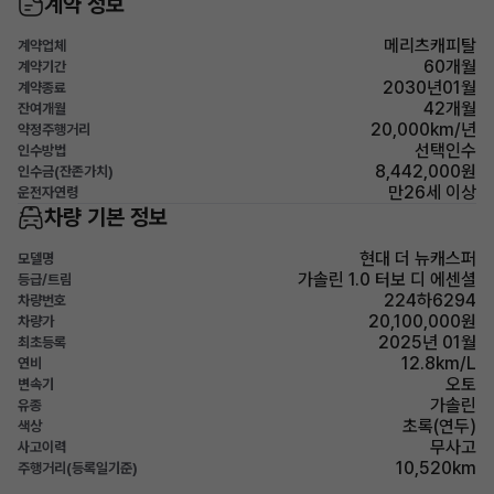
계약 정보
메리츠캐피탈
계약업체
60개월
계약기간
2030년01월
계약종료
42개월
잔여개월
20,000km/년
약정주행거리
선택인수
인수방법
8,442,000원
인수금(잔존가치)
만26세 이상
운전자연령
차량 기본 정보
현대 더 뉴캐스퍼
모델명
가솔린 1.0 터보 디 에센셜
등급/트림
224하6294
차량번호
20,100,000원
차량가
2025년 01월
최초등록
12.8km/L
연비
오토
변속기
가솔린
유종
초록(연두)
색상
무사고
사고이력
10,520km
주행거리(등록일기준)