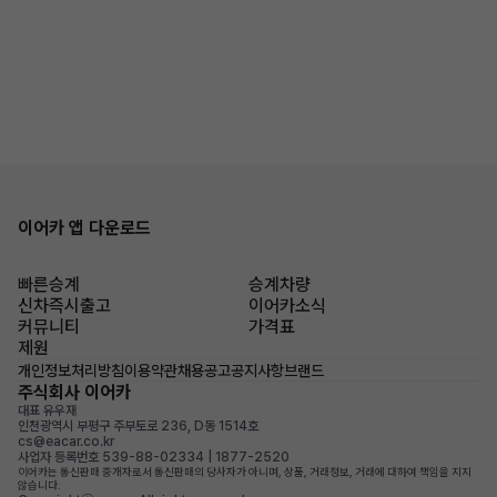
이어카 앱 다운로드
빠른승계
승계차량
신차즉시출고
이어카소식
커뮤니티
가격표
제원
개인정보처리방침
이용약관
채용공고
공지사항
브랜드
주식회사 이어카
대표 유우재
인천광역시 부평구 주부토로 236, D동 1514호
cs@eacar.co.kr
사업자 등록번호 539-88-02334 | 1877-2520
이어카는 통신판매 중개자로서 통신판매의 당사자가 아니며, 상품, 거래정보, 거래에 대하여 책임을 지지
않습니다.