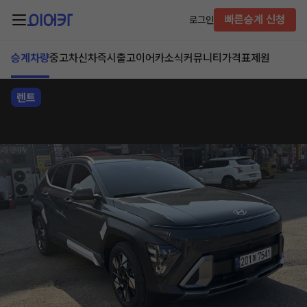
빠른승계 신청
로그인
승계차량
중고차
신차즉시출고
이어카소식
커뮤니티
가격표
제원
렌트