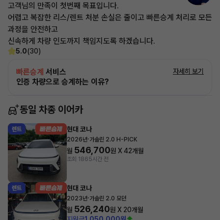
고객님의 만족이 첫번째 목표입니다.
어렵고 복잡한 리스/렌트 처분 손실은 줄이고 빠른승계 처리로 모든
과정을 안전하고
신속하게 차량 인도까지 책임지도록 하겠습니다.
5.0
(30)
빠른승계
서비스
자세히 보기
인증 차량으로 승계하는 이유?
동일 차종 이어카
현대 코나
렌트
·
2026년
가솔린 2.0 H-PICK
546,700
월
원 X
42
개월
조회 186
5시간 전
현대 코나
렌트
·
2023년
가솔린 2.0 모던
526,240
월
원 X
20
개월
지원금
1,050,000원