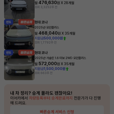
476,630
월
원 X
28
개월
조회 3,325
2주 전
현대 코나
렌트
·
2025년
모던플러스
468,040
월
원 X
35
개월
지원금
500,000원
조회 1,779
2주 전
현대 코나
렌트
·
2025년
가솔린 1.6 터보 2WD 모던플러스
572,000
월
원 X
35
개월
지원금
1,500,000원
조회 66
3주 전
내 차 정리?
승계 몰라도 괜찮아요!
이어카에서
차량등록부터 승계완료까지
전문가가 다 진행
해 드려요.
빠른승계 서비스 신청