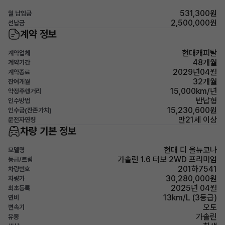
531,300원
월 납입금
2,500,000원
선납금
계약 정보
현대캐피탈
계약업체
48개월
계약기간
2029년04월
계약종료
32개월
잔여개월
15,000km/년
약정주행거리
반납형
인수방법
15,230,600원
인수금(잔존가치)
만21세 이상
운전자연령
차량 기본 정보
현대 디 올뉴코나
모델명
가솔린 1.6 터보 2WD 프리미엄
등급/트림
201하7541
차량번호
30,280,000원
차량가
2025년 04월
최초등록
13km/L (3등급)
연비
오토
변속기
가솔린
유종