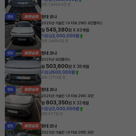
조회 1,695
5시간 전
현대 코나
렌트
·
2025년
가솔린 1.6 터보 2WD 모던플러스
545,380
월
원 X
43
개월
지원금
2,000,000원
조회 248
5시간 전
현대 코나
렌트
·
2025년
모던플러스
503,600
월
원 X
38
개월
지원금
500,000원
조회 1,171
3일 전
현대 코나
렌트
·
2025년
가솔린 1.6 터보 2WD 모던
603,350
월
원 X
32
개월
지원금
3,000,000원
조회 57
7일 전
현대 코나
렌트
·
2023년
가솔린 1.6 터보 2WD 모던