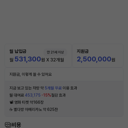
월 납입금
지원금
만 21세 이상
531,300
2,500,000
월
원 X 32개월
원
지원금, 이렇게 쓸 수 있어요
지금 보고 있는 차량 약
5개월 무료
이용 효과
월 대여료
453,175
-15%
절감 효과
📽 영화 티켓 약166장
☕️ 별다방 아메리카노 약 625잔
비용