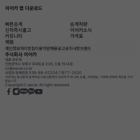
이어카 앱 다운로드
빠른승계
승계차량
신차즉시출고
이어카소식
커뮤니티
가격표
제원
개인정보처리방침
이용약관
채용공고
공지사항
브랜드
주식회사 이어카
대표 유우재
인천광역시 부평구 주부토로 236, D동 1514호
cs@eacar.co.kr
사업자 등록번호 539-88-02334 | 1877-2520
이어카는 통신판매 중개자로서 통신판매의 당사자가 아니며, 상품, 거래정보, 거래에 대하여 책임을 지지
않습니다.
Copyrightⓒ eacar. All right reserved.