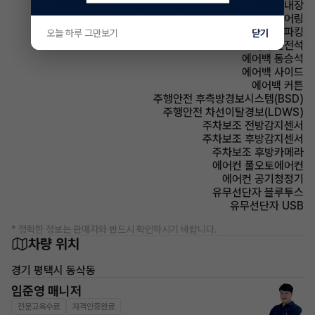
스티어링휠 열선내장
스티어링휠 텔레스코픽 스티어링
파킹 전자식 파킹
오늘 하루 그만보기
닫기
에어백 운전석
에어백 동승석
에어백 사이드
에어백 커튼
주행안전 후측방경보시스템(BSD)
주행안전 차선이탈경보(LDWS)
주차보조 전방감지센서
주차보조 후방감지센서
주차보조 후방카메라
에어컨 풀오토에어컨
에어컨 공기청정기
유무선단자 블루투스
유무선단자 USB
* 정확한 정보는 판매자와 반드시 확인하시기 바랍니다.
차량 위치
경기 평택시 동삭동
임준영 매니저
전문교육수료
자격인증완료