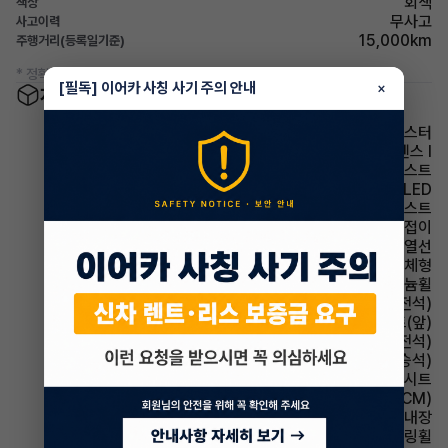
회색
색상
무사고
사고이력
15,000km
주행거리(등록일기준)
* 정확한 정보는 판매자와 반드시 확인하시기 바랍니다.
[필독] 이어카 사칭 사기 주의 안내
×
차량 옵션 정보
12.3인치 클러스터
현대스마트센스 I
파킹어시스트
헤드램프 LED
헤드램프 하이빔 어시스트
사이드미러 전동접이
사이드미러 열선
사이드미러 방향지시등 일체형
휠타이어 알루미늄휠
시트 전동시트(운전석)
시트 열선시트(앞)
시트 통풍시트(운전석)
시트 통풍시트(동승석)
시트 인조가죽시트
룸미러 전자식 룸미러(ECM)
룸미러 하이패스 내장
스티어링휠 가죽스티어링휠