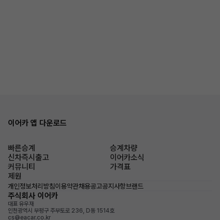
이어카 앱 다운로드
빠른승계
승계차량
신차즉시출고
이어카소식
커뮤니티
가격표
제원
개인정보처리방침
이용약관
채용공고
공지사항
브랜드
주식회사 이어카
대표 유우재
인천광역시 부평구 주부토로 236, D동 1514호
cs@eacar.co.kr