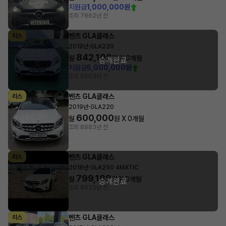
지원금
1,000,000원
조회 786
2년 전
벤츠 GLA클래스
리스
·
2019년
GLA220
842,100
월
원 X
0
개월
승계완료
지원금
5,000,000원
조회 650
3년 전
벤츠 GLA클래스
리스
·
2019년
GLA220
600,000
월
원 X
0
개월
조회 888
3년 전
벤츠 GLA클래스
리스
·
2018년
GLA250 4MATIC
799,189
월
원 X
0
개월
승계완료
조회 892
3년 전
벤츠 GLA클래스
리스