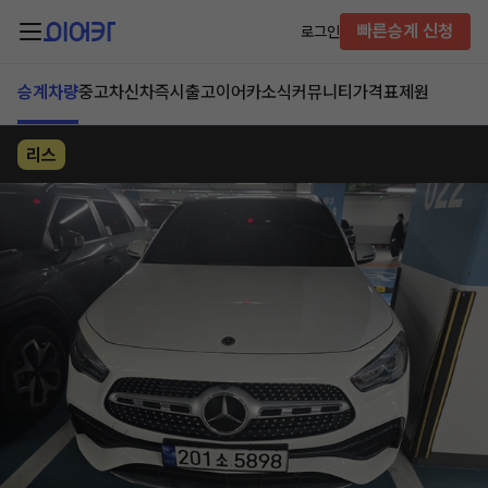
빠른승계 신청
로그인
승계차량
중고차
신차즉시출고
이어카소식
커뮤니티
가격표
제원
리스