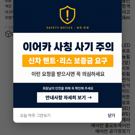
가솔린
유종
흰색
색상
사고
사고이력
15,000km
주행거리(등록일기준)
* 정확한 정보는 판매자와 반드시 확인하시기 바랍니다.
차량 옵션 정보
헤드램프 LED
썬루프 파노라마썬루프
휠타이어 알루미늄휠
시트 열선시트(앞)
시트 인조가죽시트
스티어링휠 가죽스티어링휠
에어백 운전석
에어백 동승석
에어백 사이드
에어백 커튼
에어백 무릎보호
주행안전 후측방경보시스템(BSD)
주행안전 차선이탈경보(LDWS)
오늘 하루 그만보기
닫기
주차보조 후방카메라
에어컨 풀오토에어컨
에어컨 공기청정기