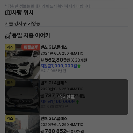
* 정확한 정보는 판매자와 반드시 확인하시기 바랍니다.
차량 위치
서울 강서구 가양동
동일 차종 이어카
벤츠 GLA클래스
리스
·
2024년
GLA 250 4MATIC
562,809
월
원 X
30
개월
지원금
7,000,000원
조회 3,085
1년 전
벤츠 GLA클래스
리스
·
2023년
GLA 250 4MATIC
787,755
월
원 X
22
개월
승계완료
지원금
1,100,000원
조회 688
10개월 전
벤츠 GLA클래스
리스
·
2020년
GLA 250 4MATIC
780,852
월
원 X
0
개월