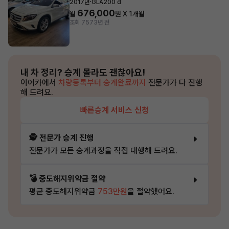
·
2017년
GLA200 d
676,000
월
원 X
1
개월
조회 757
3년 전
내 차 정리?
승계 몰라도 괜찮아요!
이어카에서
차량등록부터 승계완료까지
전문가가 다 진행
해 드려요.
빠른승계 서비스 신청
🕵️ 전문가 승계 진행
전문가가 모든 승계과정을 직접 대행해 드려요.
💣 중도해지위약금 절약
평균 중도해지위약금
753만원
을 절약했어요.