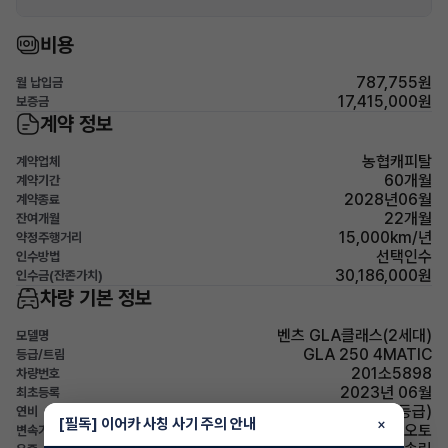
비용
787,755원
월 납입금
17,415,000원
보증금
계약 정보
농협캐피탈
계약업체
60개월
계약기간
2028년06월
계약종료
22개월
잔여개월
15,000km/년
약정주행거리
선택인수
인수방법
30,186,000원
인수금(잔존가치)
차량 기본 정보
벤츠 GLA클래스(2세대)
모델명
GLA 250 4MATIC
등급/트림
201소5898
차량번호
2023년 06월
최초등록
10.5km/L (4등급)
연비
[필독] 이어카 사칭 사기 주의 안내
×
오토
변속기