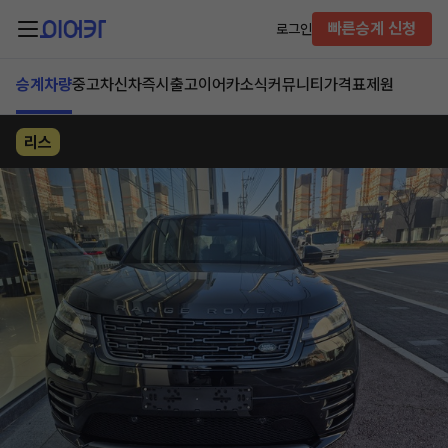
빠른승계 신청
로그인
승계차량
중고차
신차즉시출고
이어카소식
커뮤니티
가격표
제원
리스