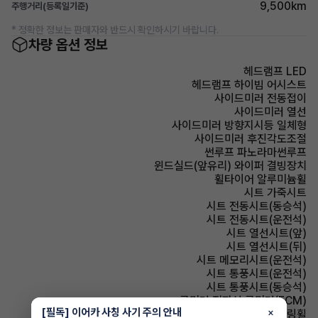
9,500km
주행거리(등록일기준)
* 정확한 정보는 판매자와 반드시 확인하시기 바랍니다.
차량 옵션 정보
헤드램프 LED
헤드램프 하이빔 어시스트
사이드미러 전동접이
사이드미러 열선
사이드미러 방향지시등 일체형
사이드미러 후진각도조절
썬루프 파노라마썬루프
윈드실드(앞유리) 와이퍼 결빙장치
휠타이어 알루미늄휠
시트 가죽시트
시트 전동시트(동승석)
시트 전동시트(운전석)
시트 열선시트(앞)
시트 열선시트(뒤)
시트 메모리시트(운전석)
시트 통풍시트(운전석)
시트 통풍시트(동승석)
룸미러 전자식 룸미러(ECM)
[필독] 이어카 사칭 사기 주의 안내
×
스티어링휠 가죽스티어링휠