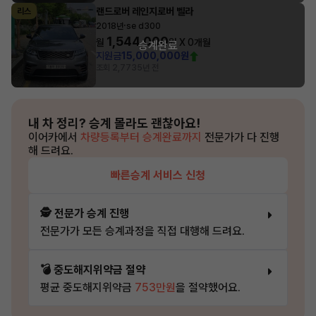
랜드로버 레인지로버 벨라
리스
·
2018년
se d300
1,544,000
월
원 X
0
개월
승계완료
지원금
15,000,000원
조회 2,773
5년 전
내 차 정리?
승계 몰라도 괜찮아요!
이어카에서
차량등록부터 승계완료까지
전문가가 다 진행
해 드려요.
빠른승계 서비스 신청
🕵️ 전문가 승계 진행
전문가가 모든 승계과정을 직접 대행해 드려요.
💣 중도해지위약금 절약
평균 중도해지위약금
753만원
을 절약했어요.