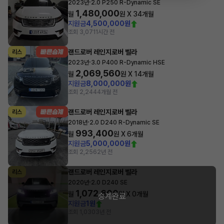
·
2023년
2.0 P250 R-Dynamic SE
1,480,000
월
원 X
34
개월
지원금
4,500,000원
조회 3,071
1시간 전
랜드로버 레인지로버 벨라
리스
·
2023년
3.0 P400 R-Dynamic HSE
2,069,560
월
원 X
14
개월
지원금
8,000,000원
조회 2,244
4개월 전
랜드로버 레인지로버 벨라
리스
·
2018년
2.0 D240 R-Dynamic SE
993,400
월
원 X
6
개월
지원금
5,000,000원
조회 2,256
2년 전
랜드로버 레인지로버 벨라
리스
·
2020년
2.0 D240 SE
1,072,600
월
원 X
0
개월
승계완료
지원금
1원
조회 1,030
3년 전