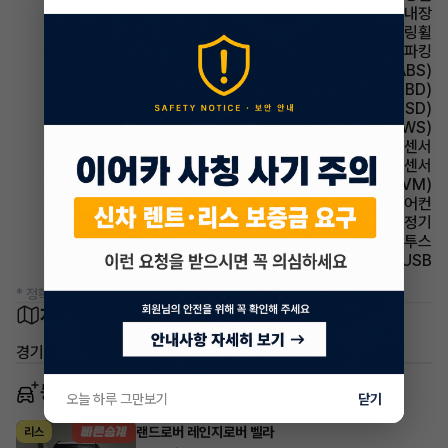
스티어링휠 열선내장
스티어링휠 속도감응식 스티어링휠
파킹 전자식 파킹
주행안전 미끄럼 방지장치(ABS)
주행안전 제동력 분배 장치(EBD)
주행안전 후측방경보시스템(BSD)
주행안전 차선이탈경보(LDWS)
주차보조 전방감지센서
주차보조 후방감지센서
주차보조 어라운드뷰(AVM)
에어컨 풀오토에어컨
에어컨 공기청정기
유무선단자 블루투스
유무선단자 USB
* 정확한 정보는 판매자와 반드시 확인하시기 바랍니다.
차량 위치
경기 고양시 일산동구 풍동
동일 차종 이어카
오늘 하루 그만보기
닫기
랜드로버 레인지로버 벨라
리스