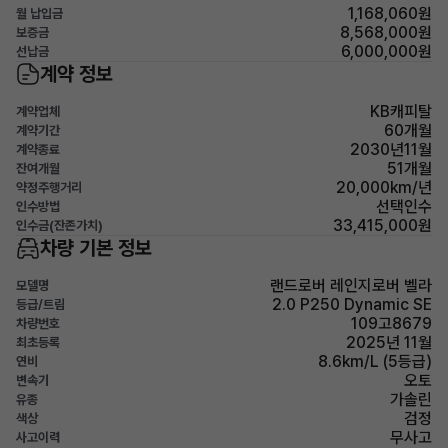
1,168,060원
월 납입금
8,568,000원
보증금
6,000,000원
선납금
계약 정보
KB캐피탈
계약업체
60개월
계약기간
2030년11월
계약종료
51개월
잔여개월
20,000km/년
약정주행거리
선택인수
인수방법
33,415,000원
인수금(잔존가치)
차량 기본 정보
랜드로버 레인지로버 벨라
모델명
2.0 P250 Dynamic SE
등급/트림
109고8679
차량번호
2025년 11월
최초등록
8.6km/L (5등급)
연비
오토
변속기
가솔린
유종
검정
색상
무사고
사고이력