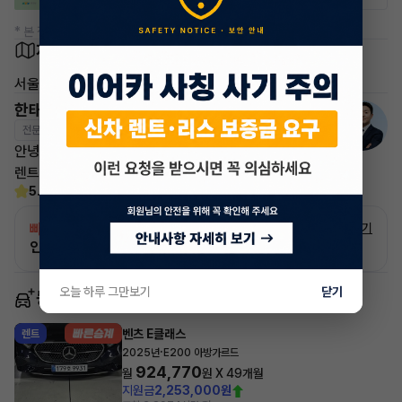
* 본 정보는 지자체마다 다를 수 있으니 실제 정보와 확인해 주세요.
차량 위치
서울 동대문구
한태현 매니저
전문교육수료
자격인증완료
안녕하세요! 이어카 승계전문가 한태현입니다.
렌트, 리스 승계 깔끔하게 해결해 드리겠습니다!
5.0
(21)
빠른승계
서비스
자세히 보기
인증 차량으로 승계하는 이유?
오늘 하루 그만보기
닫기
동일 차종 이어카
벤츠 E클래스
렌트
·
2025년
E200 아방가르드
924,770
월
원 X
49
개월
지원금
2,253,000원