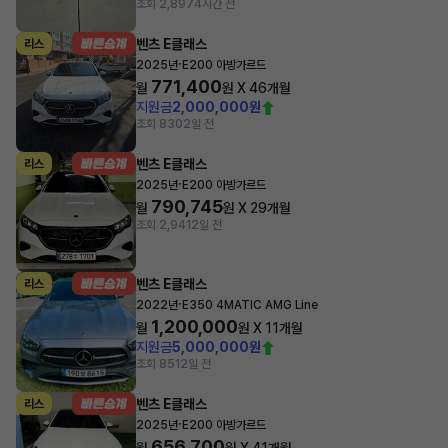
조회 2,897
4시간 전
벤츠 E클래스
리스
·
2025년
E200 아방가르드
771,400
월
원 X
46
개월
지원금
2,000,000원
조회 830
2일 전
벤츠 E클래스
리스
·
2025년
E200 아방가르드
790,745
월
원 X
29
개월
조회 2,941
2일 전
벤츠 E클래스
리스
·
2022년
E350 4MATIC AMG Line
1,200,000
월
원 X
11
개월
지원금
5,000,000원
조회 851
2일 전
벤츠 E클래스
리스
·
2025년
E200 아방가르드
656,700