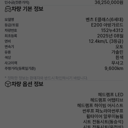
36,250,000원
인수금(잔존가치)
차량 기본 정보
벤츠 E클래스(6세대)
모델명
E200 아방가르드
등급/트림
152누4312
차량번호
2025년 08월
최초등록
12.4km/L (3등급)
연비
오토
변속기
가솔린
유종
흰색
색상
무사고
사고이력
9,600km
주행거리(등록일기준)
* 정확한 정보는 판매자와 반드시 확인하시기 바랍니다.
차량 옵션 정보
헤드램프 LED
헤드램프 어탭티브
헤드램프 하이빔 어시스트
썬루프 파노라마썬루프
휠타이어 알루미늄휠
시트 전동시트(동승석)
시트 전동시트(운전석)