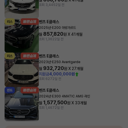
월
원 X
41
개월
조회 3,445
2일 전
벤츠 E클래스
리스
·
2025년
E200 아방가르드
857,820
월
원 X
41
개월
조회 1,362
2일 전
벤츠 E클래스
리스
·
2023년
E250 Avantgarde
932,720
월
원 X
27
개월
지원금
4,000,000원
조회 627
2일 전
벤츠 E클래스
렌트
·
2024년
E300 4MATIC AMG 라인
1,577,500
월
원 X
33
개월
조회 1,467
2일 전