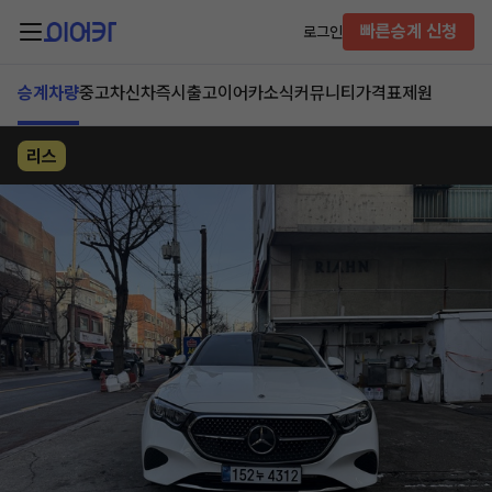
빠른승계 신청
로그인
승계차량
중고차
신차즉시출고
이어카소식
커뮤니티
가격표
제원
리스