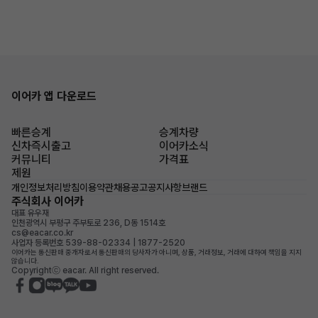
이어카 앱 다운로드
빠른승계
승계차량
신차즉시출고
이어카소식
커뮤니티
가격표
제원
개인정보처리방침
이용약관
채용공고
공지사항
브랜드
주식회사 이어카
대표 유우재
인천광역시 부평구 주부토로 236, D동 1514호
cs@eacar.co.kr
사업자 등록번호 539-88-02334 | 1877-2520
이어카는 통신판매 중개자로서 통신판매의 당사자가 아니며, 상품, 거래정보, 거래에 대하여 책임을 지지
않습니다.
Copyrightⓒ eacar. All right reserved.