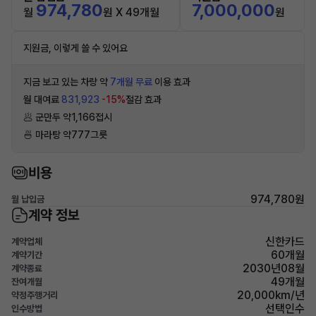
974,780
7,000,000
월
원 X 49개월
원
지원금, 이렇게 쓸 수 있어요
지금 보고 있는 차량 약
7개월 무료
이용 효과
월 대여료
831,923
-15%
절감 효과
🥟 군만두 약1,166접시
🍜 마라탕 약777그릇
비용
974,780원
월 납입금
계약 정보
신한카드
계약업체
60개월
계약기간
2030년08월
계약종료
49개월
잔여개월
20,000km/년
약정주행거리
선택인수
인수방법