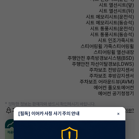
시트 열선시트(앞)
시트 열선시트(뒤)
시트 메모리시트(운전석)
시트 메모리시트(동승석)
시트 통풍시트(운전석)
시트 통풍시트(동승석)
시트 인조가죽시트
스티어링휠 가죽스티어링휠
스티어링휠 열선내장
주행안전 후측방경보시스템(BSD)
주행안전 차선이탈경보(LDWS)
주차보조 전방감지센서
주차보조 후방감지센서
주차보조 어라운드뷰(AVM)
에어컨 풀오토에어컨
에어컨 공기청정기
* 정확한 정보는 판매자와 반드시 확인하시기 바랍니다.
저공해차량 정보
저공해차량이란?
[필독] 이어카 사칭 사기 주의 안내
×
공항주차장
공영주차장
50% 할인
50% 할인