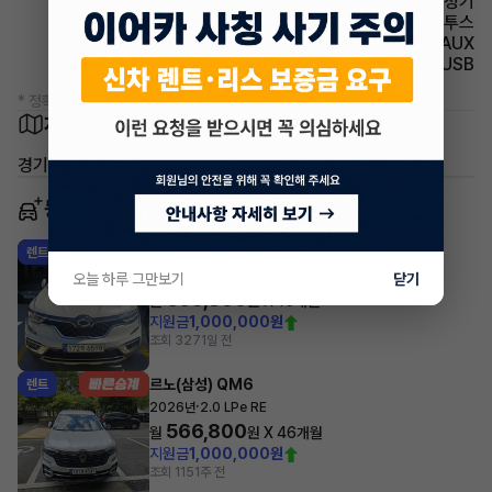
에어컨 공기청정기
유무선단자 블루투스
유무선단자 AUX
유무선단자 USB
* 정확한 정보는 판매자와 반드시 확인하시기 바랍니다.
차량 위치
경기 화성시 만세구 향남읍 행정리
동일 차종 이어카
르노(삼성) QM6
렌트
·
2023년
2.0 LPe 2WD RE Signature
오늘 하루 그만보기
닫기
635,800
월
원 X
16
개월
지원금
1,000,000원
조회 327
1일 전
르노(삼성) QM6
렌트
·
2026년
2.0 LPe RE
566,800
월
원 X
46
개월
지원금
1,000,000원
조회 115
1주 전