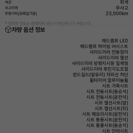
회색
색상
무사고
사고이력
23,000km
주행거리(등록일기준)
* 정확한 정보는 판매자와 반드시 확인하시기 바랍니다.
차량 옵션 정보
헤드램프 LED
헤드램프 하이빔 어시스트
사이드미러 전동접이
사이드미러 열선
사이드미러 방향지시등 일체형
사이드미러 후진각도조절
윈드실드(앞유리) 자외선 차단
휠타이어 알루미늄휠
시트 가죽시트
시트 전동시트(동승석)
시트 전동시트(운전석)
시트 열선시트(앞)
시트 열선시트(뒤)
시트 메모리시트(운전석)
시트 통풍시트(운전석)
시트 통풍시트(동승석)
시트 안마시트