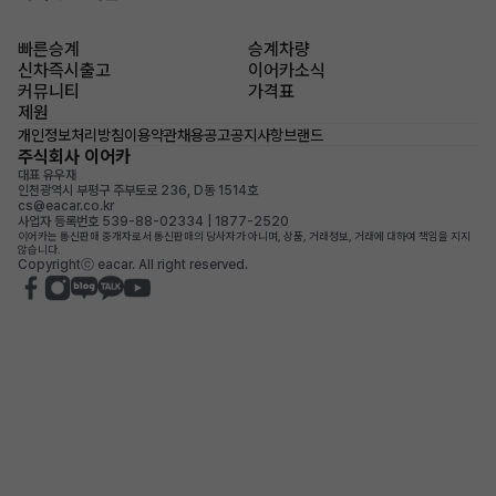
빠른승계
승계차량
신차즉시출고
이어카소식
커뮤니티
가격표
제원
개인정보처리방침
이용약관
채용공고
공지사항
브랜드
주식회사 이어카
대표 유우재
인천광역시 부평구 주부토로 236, D동 1514호
cs@eacar.co.kr
사업자 등록번호 539-88-02334 | 1877-2520
이어카는 통신판매 중개자로서 통신판매의 당사자가 아니며, 상품, 거래정보, 거래에 대하여 책임을 지지
않습니다.
Copyrightⓒ eacar. All right reserved.