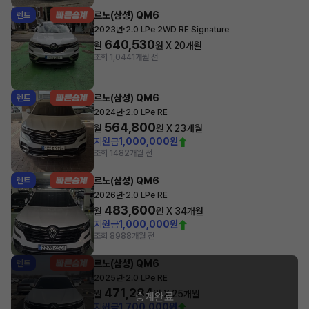
르노(삼성) QM6
렌트
·
2023년
2.0 LPe 2WD RE Signature
640,530
월
원 X
20
개월
조회 1,044
1개월 전
르노(삼성) QM6
렌트
·
2024년
2.0 LPe RE
564,800
월
원 X
23
개월
지원금
1,000,000원
조회 148
2개월 전
르노(삼성) QM6
렌트
·
2026년
2.0 LPe RE
483,600
월
원 X
34
개월
지원금
1,000,000원
조회 898
8개월 전
르노(삼성) QM6
렌트
·
2025년
2.0 LPe RE
471,284
월
원 X
25
개월
승계완료
지원금
1,700,000원