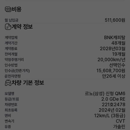
비용
511,600원
월 납입금
계약 정보
BNK캐피탈
계약업체
48개월
계약기간
2028년03월
계약종료
19개월
잔여개월
20,000km/년
약정주행거리
선택인수
인수방법
15,608,700원
인수금(잔존가치)
만26세 이상
운전자연령
차량 기본 정보
르노(삼성) 신형 QM6
모델명
2.0 GDe RE
등급/트림
221호2478
차량번호
2024년 02월
최초등록
12km/L (3등급)
연비
CVT
변속기
가솔린
유종