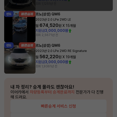
조회 1,125
1년 전
르노(삼성) QM6
렌트
·
2023년
2.0 LPe 2WD LE
674,520
월
원 X
15
개월
지원금
3,000,000원
조회 2,567
1년 전
르노(삼성) QM6
렌트
·
2023년
2.0 LPe 2WD RE Signature
562,220
월
원 X
19
개월
지원금
3,000,000원
조회 1,936
1년 전
내 차 정리?
승계 몰라도 괜찮아요!
이어카에서
차량등록부터 승계완료까지
전문가가 다 진행
해 드려요.
빠른승계 서비스 신청