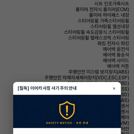
시트 인조가죽시트
룸미러 전자식 룸미러(ECM)
룸미러 하이패스 내장
스티어링휠 가죽스티어링휠
스티어링휠 열선내장
스티어링휠 속도감응식 스티어링휠
스티어링휠 텔레스코픽 스티어링
파킹 전자식 파킹
에어백 운전석
에어백 동승석
에어백 사이드
에어백 커튼
주행안전 미끄럼 방지장치(ABS)
주행안전 차체자세제어장치(VDC,ESC,ESP)
주행안전 제동력 분배 장치(EBD)
[필독] 이어카 사칭 사기 주의 안내
×
주행안전 급제동경보시스템(ESS)
주행안전 후측방경보시스템(BSD)
주행안전 차선이탈경보(LDWS)
주차보조 전방감지센서
주차보조 후방감지센서
주차보조 후방카메라
주차보조 어라운드뷰(AVM)
에어컨 풀오토에어컨