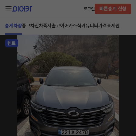
빠른승계 신청
로그인
승계차량
중고차
신차즉시출고
이어카소식
커뮤니티
가격표
제원
렌트