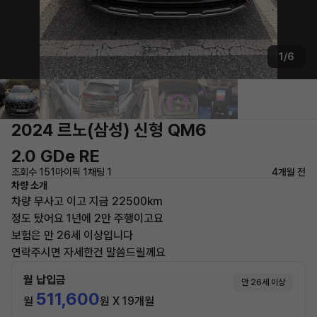
1/6
2024 르노(삼성) 신형 QM6
2.0 GDe RE
조회수 151
마이픽 1
채팅 1
4개월 전
차량 소개
차량 무사고 이고 지금 22500km
정도 탔어요 1년에 2만 주행이고요
보험은 만 26세 이상입니다
연락주시면 자세한건 말씀드릴께요
월 납입금
만 26세 이상
511,600
월
원 X 19개월