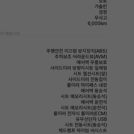
오토
가솔린
검정
무사고
6,000km
기 바랍니다.
주행안전 미끄럼 방지장치(ABS)
주차보조 어라운드뷰(AVM)
에어백 무릎보호
사이드미러 방향지시등 일체형
시트 열선시트(앞)
사이드미러 전동접이
룸미러 하이패스 내장
에어백 동승석
시트 메모리시트(동승석)
에어백 운전석
시트 메모리시트(운전석)
룸미러 전자식 룸미러(ECM)
유무선단자 USB
시트 전동시트(동승석)
헤드램프 하이빔 어시스트