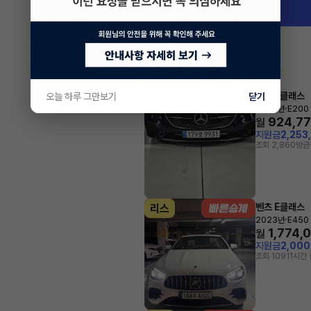
벤츠 E클래스
오늘 하루 그만보기
렌트
닫기
·
2025년
E200
924,7
월
지원금
2,253
조회 2,860
방금
벤츠 E클래스
리스
·
2023년
E450 
1,774,
월
지원금
2,00
조회 109
11시간 