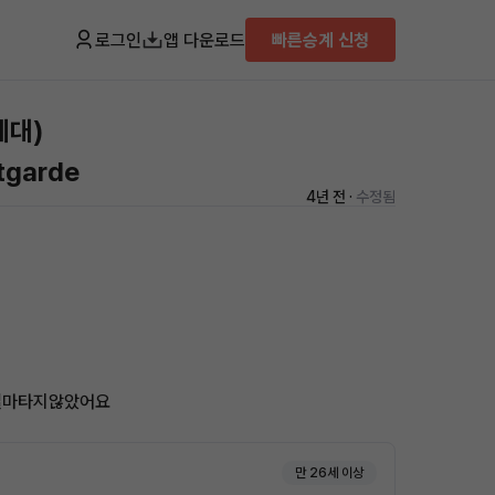
로그인
앱 다운로드
빠른승계 신청
세대)
tgarde
4년 전 ·
수정됨
 얼마타지않았어요
만 26세 이상