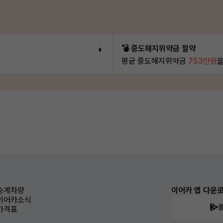
💣 중도해지위약금 절약
평균 중도해지위약금
753만원
을
승계차량
이어카 앱 다운
이어카소식
가격표