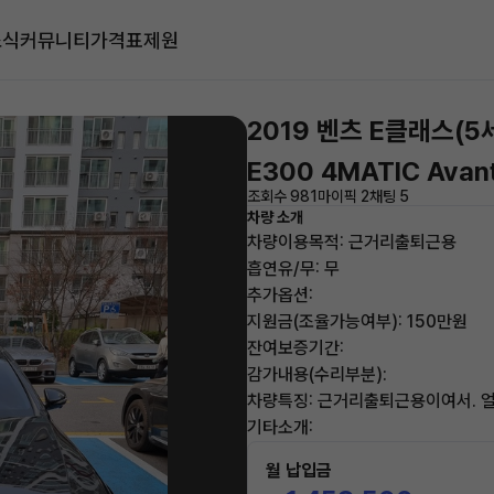
소식
커뮤니티
가격표
제원
2019 벤츠 E클래스(5
E300 4MATIC Avan
조회수 981
마이픽 2
채팅 5
차량 소개
차량이용목적: 근거리출퇴근용
흡연유/무: 무
추가옵션:
지원금(조율가능여부): 150만원
잔여보증기간:
감가내용(수리부분):
차량특징: 근거리출퇴근용이여서.
기타소개:
월 납입금