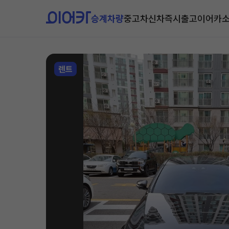
승계차량
중고차
신차즉시출고
이어카
렌트