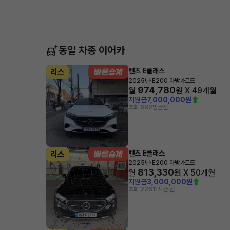
동일 차종 이어카
벤츠 E클래스
리스
·
2025년
E200 아방가르드
974,780
월
원 X
49
개월
지원금
7,000,000원
조회 682
방금전
벤츠 E클래스
리스
·
2025년
E200 아방가르드
813,330
월
원 X
50
개월
지원금
3,000,000원
조회 226
11시간 전