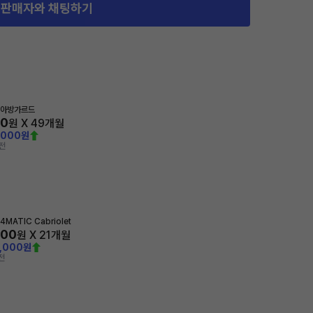
판매자와 채팅하기
 아방가르드
70
원 X
49
개월
,000원
전
4MATIC Cabriolet
000
원 X
21
개월
0,000원
전