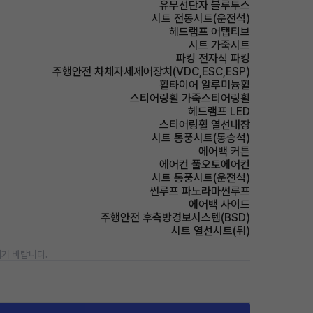
유무선단자 블루투스
시트 전동시트(운전석)
헤드램프 어탭티브
시트 가죽시트
파킹 전자식 파킹
주행안전 차체자세제어장치(VDC,ESC,ESP)
휠타이어 알루미늄휠
스티어링휠 가죽스티어링휠
헤드램프 LED
스티어링휠 열선내장
시트 통풍시트(동승석)
에어백 커튼
에어컨 풀오토에어컨
시트 통풍시트(운전석)
썬루프 파노라마썬루프
에어백 사이드
주행안전 후측방경보시스템(BSD)
시트 열선시트(뒤)
기 바랍니다.