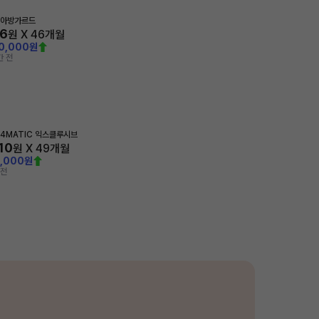
 아방가르드
96
원 X
46
개월
00,000원
간 전
 4MATIC 익스클루시브
110
원 X
49
개월
0,000원
 전