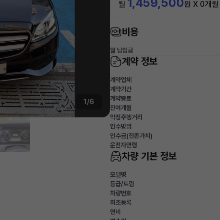
1,459,500
월
원 X 0개월
비용
월 납입금
계약 정보
계약업체
계약기간
계약종료
1/6
잔여개월
약정주행거리
인수방법
인수금(잔존가치)
운전자연령
차량 기본 정보
모델명
등급/트림
차량번호
최초등록
연비