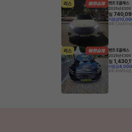
벤츠 E클래스
리스
·
2025년
E200
740,0
월
지원금
10,0
조회 1,324
11시
벤츠 E클래스
리스
·
2025년
E300
1,430,
월
지원금
4,00
조회 409
11시간