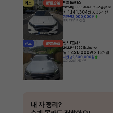
벤츠 E클래스
리스
·
2024년
E300 4MATIC 익스클루시브
1,141,304
월
원 X
35
개월
지원금
2,000,000원
조회 135
11시간 전
벤츠 E클래스
렌트
·
2022년
E250 Exclusive
1,426,000
월
원 X
15
개월
지원금
2,500,000원
조회 226
11시간 전
내 차 정리?