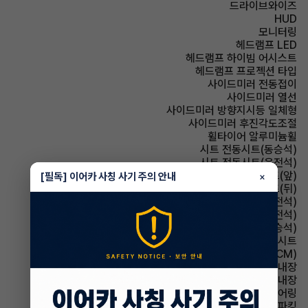
드라이브와이즈
HUD
모니터링
헤드램프 LED
헤드램프 하이빔 어시스트
헤드램프 프로젝션 타입
사이드미러 전동접이
사이드미러 열선
사이드미러 방향지시등 일체형
사이드미러 후진각도조절
휠타이어 알루미늄휠
시트 전동시트(동승석)
시트 전동시트(운전석)
시트 열선시트(앞)
[필독] 이어카 사칭 사기 주의 안내
×
시트 열선시트(뒤)
시트 메모리시트(운전석)
시트 통풍시트(운전석)
시트 통풍시트(동승석)
시트 인조가죽시트
룸미러 전자식 룸미러(ECM)
룸미러 하이패스 내장
스티어링휠 열선내장
스티어링휠 텔레스코픽 스티어링
파킹 전자식 파킹