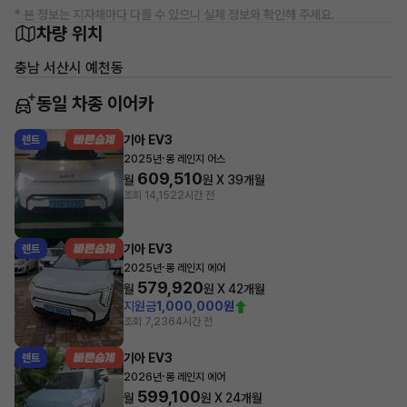
* 본 정보는 지자체마다 다를 수 있으니 실제 정보와 확인해 주세요.
차량 위치
충남 서산시 예천동
동일 차종 이어카
기아 EV3
렌트
·
2025년
롱 레인지 어스
609,510
월
원 X
39
개월
조회 14,152
2시간 전
기아 EV3
렌트
·
2025년
롱 레인지 에어
579,920
월
원 X
42
개월
지원금
1,000,000원
조회 7,236
4시간 전
기아 EV3
렌트
·
2026년
롱 레인지 에어
599,100
월
원 X
24
개월