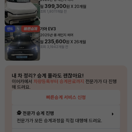
399,300
월
원 X
20
개월
조회 1,801
1개월 전
기아 EV3
렌트
·
2025년
롱 레인지 에어
235,600
월
원 X
26
개월
조회 3,194
2개월 전
내 차 정리?
승계 몰라도 괜찮아요!
이어카에서
차량등록부터 승계완료까지
전문가가 다 진행
해 드려요.
빠른승계 서비스 신청
🕵️ 전문가 승계 진행
전문가가 모든 승계과정을 직접 대행해 드려요.