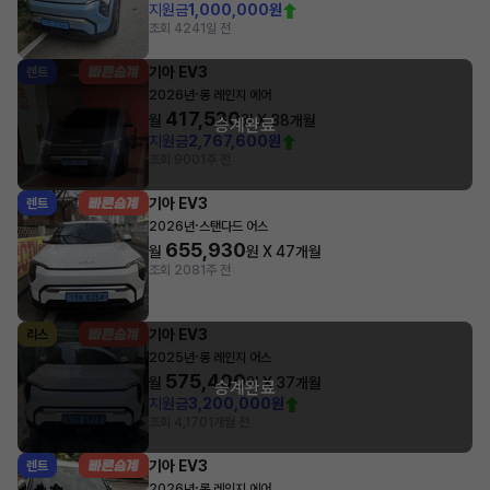
지원금
1,000,000원
조회 424
1일 전
기아 EV3
렌트
·
2026년
롱 레인지 에어
417,530
월
원 X
38
개월
승계완료
지원금
2,767,600원
조회 900
1주 전
기아 EV3
렌트
·
2026년
스탠다드 어스
655,930
월
원 X
47
개월
조회 208
1주 전
기아 EV3
리스
·
2025년
롱 레인지 어스
575,400
월
원 X
37
개월
승계완료
지원금
3,200,000원
조회 4,170
1개월 전
기아 EV3
렌트
·
2026년
롱 레인지 에어