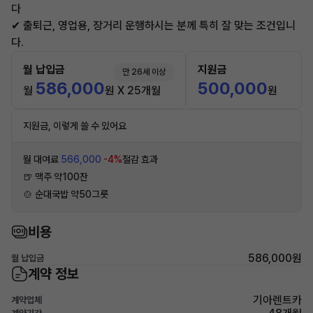
다
✔ 출퇴근, 영업용, 장거리 운행하시는 분께 특히 잘 맞는 조건입니
다.
월 납입금
지원금
만 26세 이상
586,000
500,000
월
원 X 25개월
원
지원금, 이렇게 쓸 수 있어요
월 대여료
566,000
-4%
절감 효과
🍺 맥주 약100잔
🍲 순대국밥 약50그릇
비용
586,000원
월 납입금
계약 정보
기아렌트카
계약업체