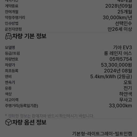
48개월
계약기간
2028년09월
계약종료
25개월
잔여개월
30,000km/년
약정주행거리
선택인수
인수방법
만26세 이상
운전자연령
차량 기본 정보
기아 EV3
모델명
롱 레인지 어스
등급/트림
05하5754
차량번호
53,300,000원
차량가
2024년 08월
최초등록
5.4km/kWh (2등급)
연비
오토
변속기
전기
유종
하얀색
색상
무사고
사고이력
33,000km
주행거리(등록일기준)
* 정확한 정보는 판매자와 반드시 확인하시기 바랍니다.
차량 옵션 정보
기본형-라이트그레이-빌트인캠