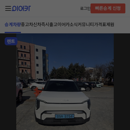
빠른승계 신청
로그인
승계차량
중고차
신차즉시출고
이어카소식
커뮤니티
가격표
제원
렌트