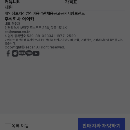
커뮤니티
가격표
제원
개인정보처리방침
이용약관
채용공고
공지사항
브랜드
주식회사 이어카
대표 유우재
인천광역시 부평구 주부토로 236, D동 1514호
cs@eacar.co.kr
사업자 등록번호 539-88-02334 | 1877-2520
이어카는 통신판매 중개자로서 통신판매의 당사자가 아니며, 상품, 거래정보, 거래에 대하여 책임을 지지
않습니다.
Copyrightⓒ eacar. All right reserved.
판매자와 채팅하기
목록 이동