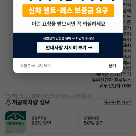
에어백 운전석
에어백 동승석
에어백 사이드
에어백 커튼
주행안전 차체자세제어장치(VDC,ESC,ESP)
주행안전 급제동경보시스템(ESS)
주행안전 차선이탈경보(LDWS)
주행안전 샤시 통합 제어 시스템(VSM)
주차보조 전방감지센서
주차보조 후방감지센서
주차보조 후방카메라
오늘 하루 그만보기
닫기
에어컨 풀오토에어컨
에어컨 공기청정기
유무선단자 블루투스
유무선단자 USB
* 정확한 정보는 판매자와 반드시 확인하시기 바랍니다.
저공해차량 정보
저공해차량이란?
공항주차장
공영주차장
50% 할인
50% 할인