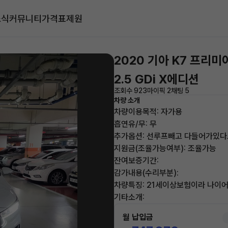
소식
커뮤니티
가격표
제원
2020 기아 K7 프리미
2.5 GDi X에디션
조회수 923
마이픽 2
채팅 5
차량 소개
차량이용목적: 자가용
흡연유/무: 무
추가옵션: 선루프빼고 다들어가있
지원금(조율가능여부): 조율가능
잔여보증기간:
감가내용(수리부분):
차량특징: 21세이상보험이라 나이
기타소개:
월 납입금