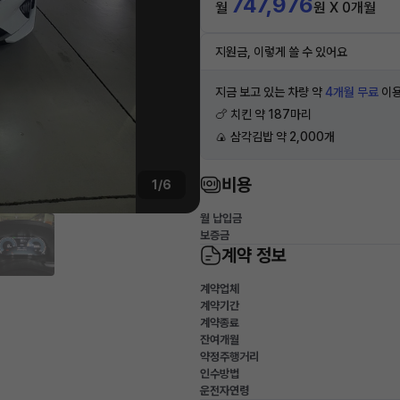
747,976
월
원 X 0개월
지원금, 이렇게 쓸 수 있어요
지금 보고 있는 차량 약
4개월 무료
이용
🍗 치킨 약 187마리
🍙 삼각김밥 약 2,000개
비용
1/6
월 납입금
보증금
계약 정보
계약업체
계약기간
계약종료
잔여개월
약정주행거리
인수방법
운전자연령