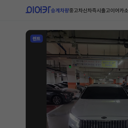
승계차량
중고차
신차즉시출고
이어카
렌트