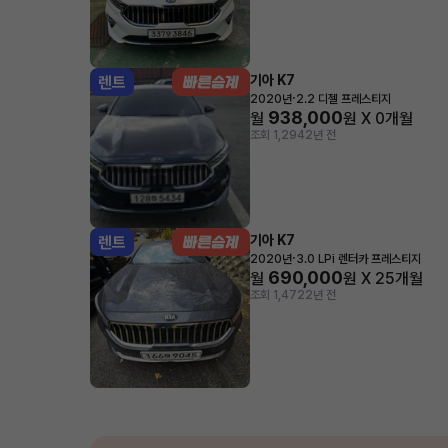
기아 K7
렌트
·
2020년
2.2 디젤 프레스티지
938,000
월
원 X
0
개월
조회 1,294
2년 전
기아 K7
렌트
·
2020년
3.0 LPi 렌터카 프레스티지
690,000
월
원 X
25
개월
조회 1,472
2년 전