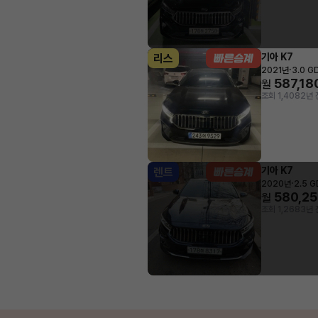
기아 K7
리스
·
2021년
3.0 G
587,18
월
조회 1,408
2년 
기아 K7
렌트
·
2020년
2.5 
580,2
월
조회 1,268
3년 