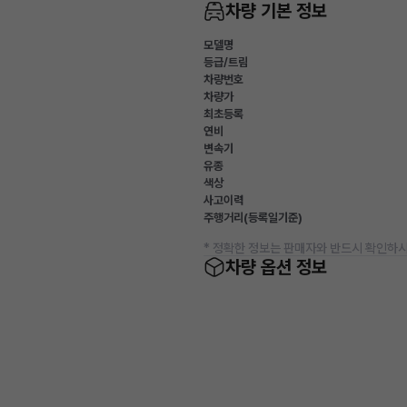
차량 기본 정보
모델명
등급/트림
차량번호
차량가
최초등록
연비
변속기
유종
색상
사고이력
주행거리(등록일기준)
* 정확한 정보는 판매자와 반드시 확인하시
차량 옵션 정보