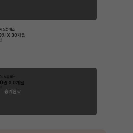
Di 노블레스
0
원 X
30
개월
전
GDi 노블레스
50
원 X
0
개월
전
승계완료