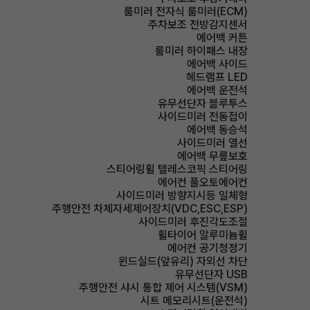
룸미러 전자식 룸미러(ECM)
주차보조 전방감지센서
에어백 커튼
룸미러 하이패스 내장
에어백 사이드
헤드램프 LED
에어백 운전석
유무선단자 블루투스
사이드미러 전동접이
에어백 동승석
사이드미러 열선
에어백 무릎보호
스티어링휠 텔레스코픽 스티어링
에어컨 풀오토에어컨
사이드미러 방향지시등 일체형
주행안전 차체자세제어장치(VDC,ESC,ESP)
사이드미러 후진각도조절
휠타이어 알루미늄휠
에어컨 공기청정기
윈드실드(앞유리) 자외선 차단
유무선단자 USB
주행안전 샤시 통합 제어 시스템(VSM)
시트 메모리시트(운전석)