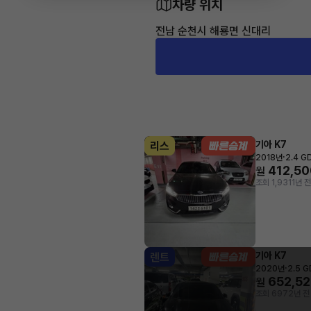
차량 위치
전남 순천시 해룡면 신대리
기아 K7
리스
·
2018년
2.4 G
412,50
월
조회 1,931
1년 전
기아 K7
렌트
·
2020년
2.5 
652,5
월
조회 697
2년 전