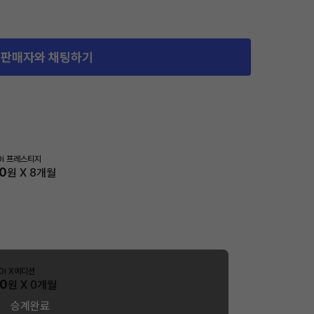
판매자와 채팅하기
Di 프레스티지
0
원 X
8
개월
GDi X에디션
20
원 X
0
개월
승계완료