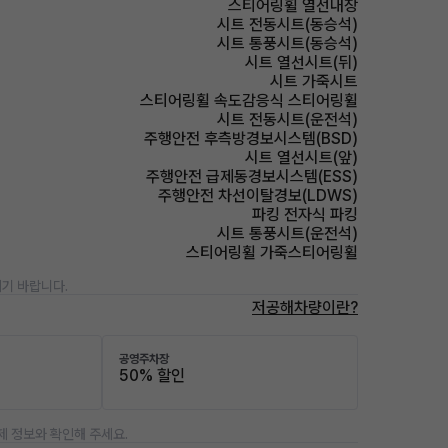
스티어링휠 열선내장
시트 전동시트(동승석)
시트 통풍시트(동승석)
시트 열선시트(뒤)
시트 가죽시트
스티어링휠 속도감응식 스티어링휠
시트 전동시트(운전석)
주행안전 후측방경보시스템(BSD)
시트 열선시트(앞)
주행안전 급제동경보시스템(ESS)
주행안전 차선이탈경보(LDWS)
파킹 전자식 파킹
시트 통풍시트(운전석)
스티어링휠 가죽스티어링휠
기 바랍니다.
저공해차량이란?
공영주차장
50% 할인
제 정보와 확인해 주세요.