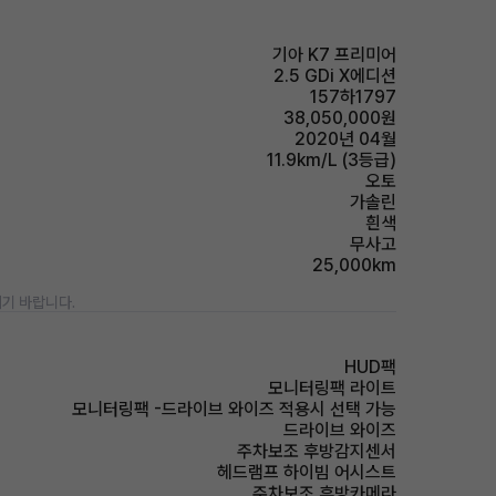
기아 K7 프리미어
2.5 GDi X에디션
157하1797
38,050,000원
2020년 04월
11.9km/L (3등급)
오토
가솔린
흰색
무사고
25,000km
기 바랍니다.
HUD팩
모니터링팩 라이트
모니터링팩 -드라이브 와이즈 적용시 선택 가능
드라이브 와이즈
주차보조 후방감지센서
헤드램프 하이빔 어시스트
주차보조 후방카메라