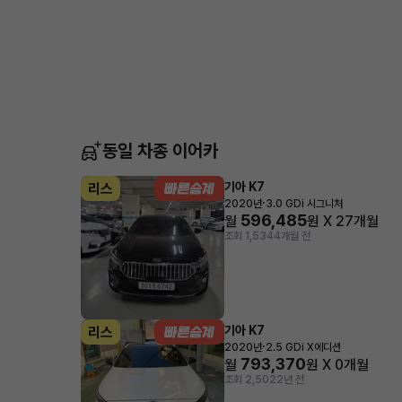
동일 차종 이어카
기아 K7
리스
·
2020년
3.0 GDi 시그니처
596,485
월
원 X
27
개월
조회 1,534
4개월 전
기아 K7
리스
·
2020년
2.5 GDi X에디션
793,370
월
원 X
0
개월
조회 2,502
2년 전