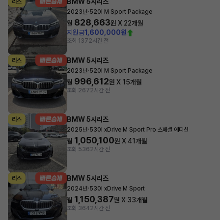
BMW 5시리즈
리스
·
2023년
520i M Sport Package
828,663
월
원 X
22
개월
지원금
1,600,000원
조회 137
2시간 전
BMW 5시리즈
리스
·
2023년
520i M Sport Package
996,612
월
원 X
15
개월
조회 267
2시간 전
BMW 5시리즈
리스
·
2025년
530i xDrive M Sport Pro 스페셜 에디션
1,050,100
월
원 X
41
개월
조회 536
2시간 전
BMW 5시리즈
리스
·
2024년
530i xDrive M Sport
1,150,387
월
원 X
33
개월
조회 364
2시간 전