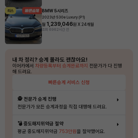
BMW 5시리즈
리스
·
2023년
530e Luxury (P1)
1,239,046
월
원 X
24
개월
조회 696
2시간 전
내 차 정리?
승계 몰라도 괜찮아요!
이어카에서
차량등록부터 승계완료까지
전문가가 다 진행
해 드려요.
빠른승계 서비스 신청
🕵️ 전문가 승계 진행
전문가가 모든 승계과정을 직접 대행해 드려요.
💣 중도해지위약금 절약
평균 중도해지위약금
753만원
을 절약했어요.