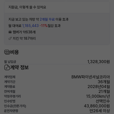
지원금, 이렇게 쓸 수 있어요
지금 보고 있는 차량 약
2개월 무료
이용 효과
월 대여료
1,185,443
-11%
절감 효과
🍔 햄버거 약638개
🍗 치킨 약 187마리
비용
1,328,300원
월 납입금
계약 정보
BMW파이넨셔널코리아
계약업체
36개월
계약기간
2028년04월
계약종료
21개월
잔여개월
15,000km/년
약정주행거리
선택인수
인수방법
43,860,000원
인수금(잔존가치)
만26세 이상
운전자연령