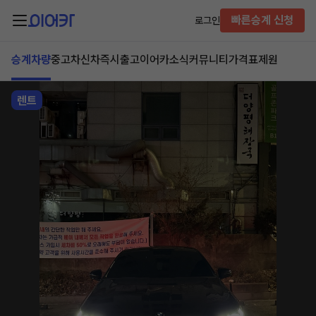
빠른승계 신청
로그인
승계차량
중고차
신차즉시출고
이어카소식
커뮤니티
가격표
제원
렌트