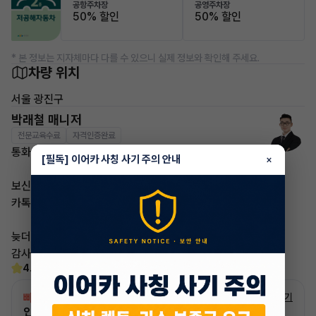
공항주차장
공영주차장
50% 할인
50% 할인
* 본 정보는 지자체마다 다를 수 있으니 실제 정보와 확인해 주세요.
차량 위치
서울 광진구
박래철 매니저
전문교육수료
자격인증완료
통화가 부재중 이더라도
[필독] 이어카 사칭 사기 주의 안내
×
보신 차량 차량번호
카톡 남겨주시면
늦더라도 답변 드리도록 하겠습니다
감사합니다
4.6
(15)
빠른승계
서비스
자세히 보기
인증 차량으로 승계하는 이유?