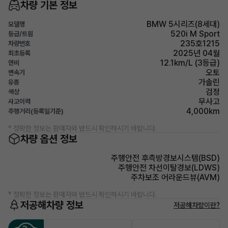
차량 기본 정보
BMW 5시리즈(8세대)
모델명
520i M Sport
등급/트림
235호1215
차량번호
2025년 04월
최초등록
12.1km/L (3등급)
연비
오토
변속기
가솔린
유종
검정
색상
무사고
사고이력
4,000km
주행거리(등록일기준)
* 정확한 정보는 판매자와 반드시 확인하시기 바랍니다.
차량 옵션 정보
주행안전 후측방경보시스템(BSD)
주행안전 차선이탈경보(LDWS)
주차보조 어라운드뷰(AVM)
* 정확한 정보는 판매자와 반드시 확인하시기 바랍니다.
저공해차량 정보
저공해차량이란?