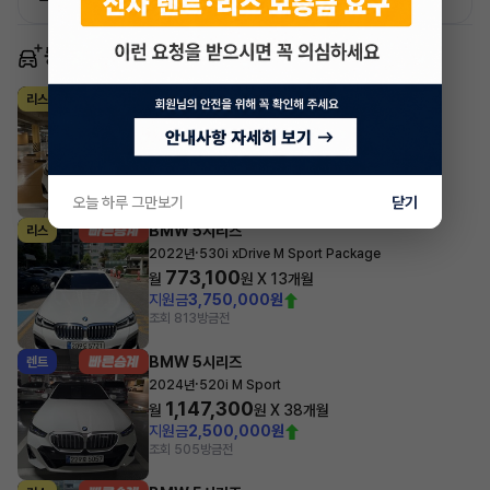
동일 차종 이어카
BMW 5시리즈
리스
·
2025년
520i M Sport
1,107,876
월
원 X
43
개월
지원금
3,000,000원
조회 365
방금전
오늘 하루 그만보기
닫기
BMW 5시리즈
리스
·
2022년
530i xDrive M Sport Package
773,100
월
원 X
13
개월
지원금
3,750,000원
조회 813
방금전
BMW 5시리즈
렌트
·
2024년
520i M Sport
1,147,300
월
원 X
38
개월
지원금
2,500,000원
조회 505
방금전