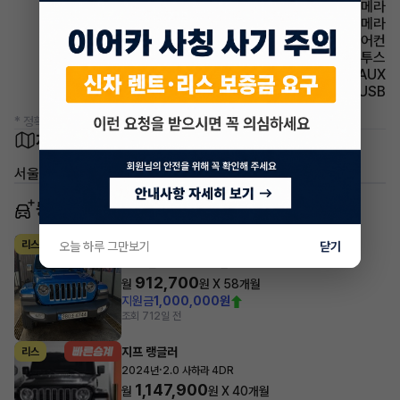
주차보조 전방카메라
주차보조 후방카메라
에어컨 풀오토에어컨
유무선단자 블루투스
유무선단자 AUX
유무선단자 USB
* 정확한 정보는 판매자와 반드시 확인하시기 바랍니다.
차량 위치
서울 강동구 명일동
동일 차종 이어카
지프 랭글러
리스
오늘 하루 그만보기
닫기
·
2021년
2.0 4xe 오버랜드 4DR
912,700
월
원 X
58
개월
지원금
1,000,000원
조회 71
2일 전
지프 랭글러
리스
·
2024년
2.0 사하라 4DR
1,147,900
월
원 X
40
개월