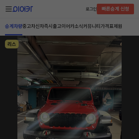
빠른승계 신청
로그인
승계차량
중고차
신차즉시출고
이어카소식
커뮤니티
가격표
제원
리스