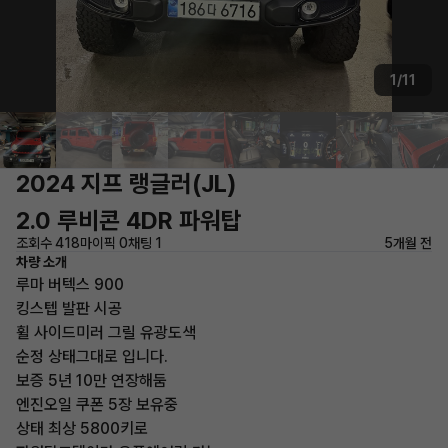
1/11
2024 지프 랭글러(JL)
2.0 루비콘 4DR 파워탑
조회수 418
마이픽 0
채팅 1
5개월 전
차량 소개
루마 버텍스 900
킹스텝 발판 시공
휠 사이드미러 그릴 유광도색
순정 상태그대로 입니다.
보증 5년 10만 연장해둠
엔진오일 쿠폰 5장 보유중
상태 최상 5800키로