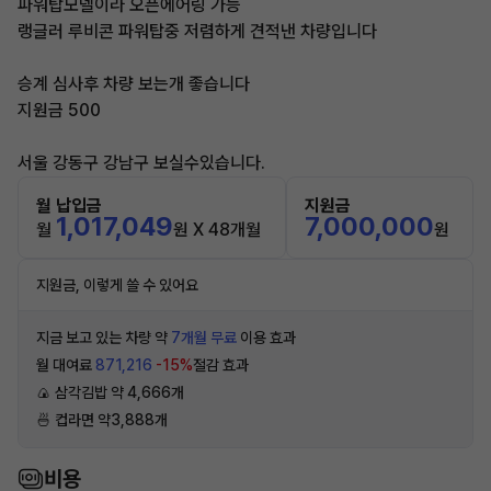
파워탑모델이라 오픈에어링 가능
랭글러 루비콘 파워탑중 저렴하게 견적낸 차량입니다
승계 심사후 차량 보는개 좋습니다
지원금 500
서울 강동구 강남구 보실수있습니다.
월 납입금
지원금
1,017,049
7,000,000
월
원 X 48개월
원
지원금, 이렇게 쓸 수 있어요
지금 보고 있는 차량 약
7개월 무료
이용 효과
월 대여료
871,216
-15%
절감 효과
🍙 삼각김밥 약 4,666개
🍜 컵라면 약3,888개
비용