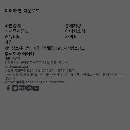
이어카 앱 다운로드
빠른승계
승계차량
신차즉시출고
이어카소식
커뮤니티
가격표
제원
개인정보처리방침
이용약관
채용공고
공지사항
브랜드
주식회사 이어카
대표 유우재
인천광역시 부평구 주부토로 236, D동 1514호
cs@eacar.co.kr
사업자 등록번호 539-88-02334 | 1877-2520
이어카는 통신판매 중개자로서 통신판매의 당사자가 아니며, 상품, 거래정보, 거래에 대하여 책임을 지지
않습니다.
Copyrightⓒ eacar. All right reserved.