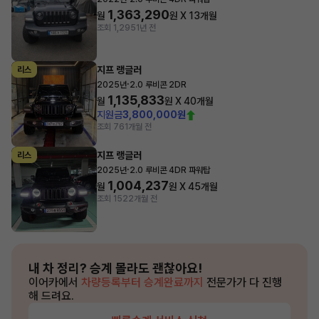
1,363,290
월
원 X
13
개월
조회 1,295
1년 전
지프 랭글러
리스
·
2025년
2.0 루비콘 2DR
1,135,833
월
원 X
40
개월
지원금
3,800,000원
조회 76
1개월 전
지프 랭글러
리스
·
2025년
2.0 루비콘 4DR 파워탑
1,004,237
월
원 X
45
개월
조회 152
2개월 전
내 차 정리?
승계 몰라도 괜찮아요!
이어카에서
차량등록부터 승계완료까지
전문가가 다 진행
해 드려요.