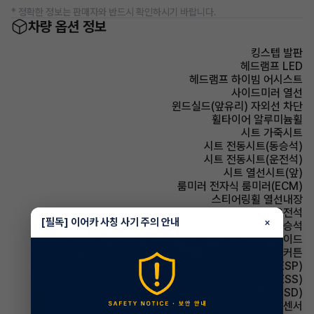
* 정확한 정보는 판매자와 반드시 확인하시기 바랍니다.
차량 옵션 정보
킹스텝 발판
헤드램프 LED
헤드램프 하이빔 어시스트
사이드미러 열선
윈드실드(앞유리) 자외선 차단
휠타이어 알루미늄휠
시트 가죽시트
시트 전동시트(동승석)
시트 전동시트(운전석)
시트 열선시트(앞)
룸미러 전자식 룸미러(ECM)
스티어링휠 열선내장
에어백 운전석
[필독] 이어카 사칭 사기 주의 안내
×
에어백 동승석
에어백 사이드
에어백 커튼
주행안전 차체자세제어장치(VDC,ESC,ESP)
주행안전 급제동경보시스템(ESS)
주행안전 후측방경보시스템(BSD)
주차보조 후방감지센서