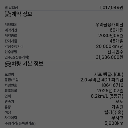
1,017,049원
월 납입금
계약 정보
우리금융캐피탈
계약업체
60개월
계약기간
2030년08월
계약종료
48개월
잔여개월
20,000km/년
약정주행거리
선택인수
인수방법
31,636,000원
인수금(잔존가치)
차량 기본 정보
지프 랭글러(JL)
모델명
2.0 루비콘 4DR 파워탑
등급/트림
186다6716
차량번호
2025년 07월
최초등록
8.2km/L (5등급)
연비
오토
변속기
가솔린
유종
빨강(주홍)
색상
무사고
사고이력
5,900km
주행거리(등록일기준)