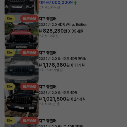
지원금
7,000,000원
조회 436
1주 전
지프 랭글러
리스
·
2020년
2.0 4DR Willys Edition
828,230
월
원 X
39
개월
조회 90
2주 전
지프 랭글러
리스
·
2022년
2.0 오버랜드 4DR 파워탑
1,178,380
월
원 X
11
개월
조회 160
2개월 전
지프 랭글러
리스
·
2023년
2.0 오버랜드 4DR
1,021,500
월
원 X
24
개월
조회 910
1년 전
지프 랭글러
리스
·
2022년
2.0 루비콘 4DR 파워탑