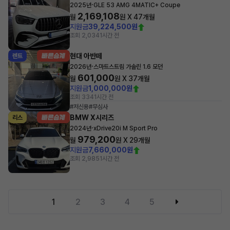
·
2025년
GLE 53 AMG 4MATIC+ Coupe
2,169,108
월
원 X
47
개월
지원금
39,224,500원
조회 2,034
1시간 전
현대 아반떼
렌트
·
2026년
스마트스트림 가솔린 1.6 모던
601,000
월
원 X
37
개월
지원금
1,000,000원
조회 334
1시간 전
#저신용
#무심사
BMW X시리즈
리스
·
2024년
xDrive20i M Sport Pro
979,200
월
원 X
29
개월
지원금
7,660,000원
조회 2,985
1시간 전
1
2
3
4
5