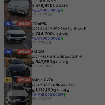
·
2025년
롱 레인지 에어
579,920
월
원 X
42
개월
지원금
1,000,000원
조회 7,282
방금전
기아 쏘렌토
렌트
·
2025년
2.2 디젤 4WD 5인승 시그니처 그래비티
744,700
월
원 X
42
개월
지원금
1,000,000원
조회 1,178
방금전
현대 투싼
렌트
·
2024년
1.6 터보 하이브리드 2WD 프리미엄
547,580
월
원 X
28
개월
조회 2,092
방금전
제네시스 GV70
리스
·
2025년
가솔린 2.5 터보 2WD 스포츠
1,112,190
월
원 X
38
개월
지원금
15,000,000원
조회 1,170
방금전