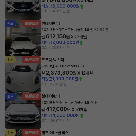
월
원 X
34
개월
지원금
6,000,000원
조회 4,561
1시간 전
현대 아반떼
렌트
·
2024년
스마트스트림 가솔린 1.6 인스퍼레이션
612,150
월
원 X
27
개월
지원금
2,000,000원
조회 5,791
1시간 전
포르쉐 박스터
리스
·
2023년
4.0 Boxster GTS
2,373,300
월
원 X
12
개월
지원금
1,000,000원
조회 162
1시간 전
현대 아반떼
렌트
·
2026년
스마트스트림 가솔린 1.6 스마트
417,000
월
원 X
51
개월
지원금
4,000,000원
조회 1,568
1시간 전
벤츠 GLE클래스
리스