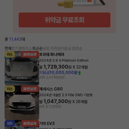
총
11,443
대
전체
장기렌트
리스
최근순
낮은 가격순
지원금 많은순
포르쉐 파나메라
리스
·
2024년
2.9 4 Platinum Edition
1,729,300
월
원 X
32
개월
지원금
10,000,000원
조회 2,079
방금전
제네시스 G80
리스
·
2024년
가솔린 2.5 터보 2WD 기본형
1,047,300
월
원 X
26
개월
조회 872
방금전
기아 EV3
렌트