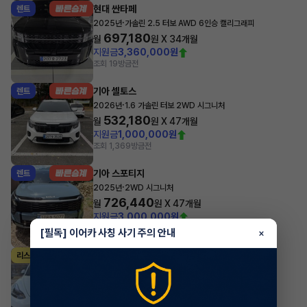
현대 싼타페
렌트
·
2025년
가솔린 2.5 터보 AWD 6인승 캘리그래피
697,180
월
원 X
34
개월
지원금
3,360,000원
조회 19
방금전
기아 셀토스
렌트
·
2026년
1.6 가솔린 터보 2WD 시그니처
532,180
월
원 X
47
개월
지원금
1,000,000원
조회 1,369
방금전
기아 스포티지
렌트
·
2025년
2WD 시그니처
726,440
월
원 X
47
개월
지원금
3,000,000원
조회 665
방금전
[필독] 이어카 사칭 사기 주의 안내
×
테슬라 모델 3
리스
·
2022년
AWD Long Range
1,012,281
월
원 X
0
개월
조회 3,674
방금전