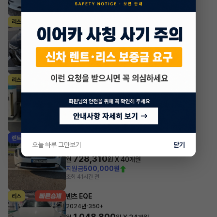
아우디 e-트론
리스
·
2023년
55 quattro Sportback
1,237,782
월
원 X
23
개월
지원금
10,000,000원
조회 3,688
방금전
BMW 8시리즈
리스
·
2024년
그란쿠페 M850i xDrive
1,997,960
월
원 X
35
개월
지원금
5,000,000원
조회 757
1시간 전
기아 카니발
렌트
오늘 하루 그만보기
닫기
·
2025년
9인승 디젤 프레스티지
728,310
월
원 X
40
개월
지원금
500,000원
조회 4
1시간 전
벤츠 EQE
리스
·
2024년
350+
1,048,800