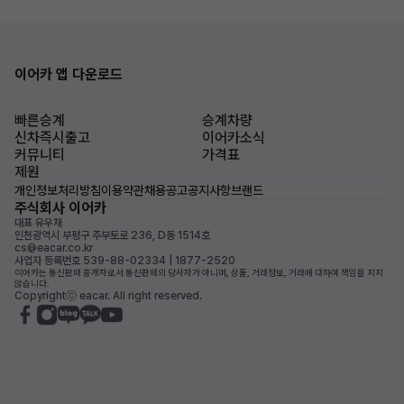
이어카 앱 다운로드
빠른승계
승계차량
신차즉시출고
이어카소식
커뮤니티
가격표
제원
개인정보처리방침
이용약관
채용공고
공지사항
브랜드
주식회사 이어카
대표 유우재
인천광역시 부평구 주부토로 236, D동 1514호
cs@eacar.co.kr
사업자 등록번호 539-88-02334 | 1877-2520
이어카는 통신판매 중개자로서 통신판매의 당사자가 아니며, 상품, 거래정보, 거래에 대하여 책임을 지지
않습니다.
Copyrightⓒ eacar. All right reserved.