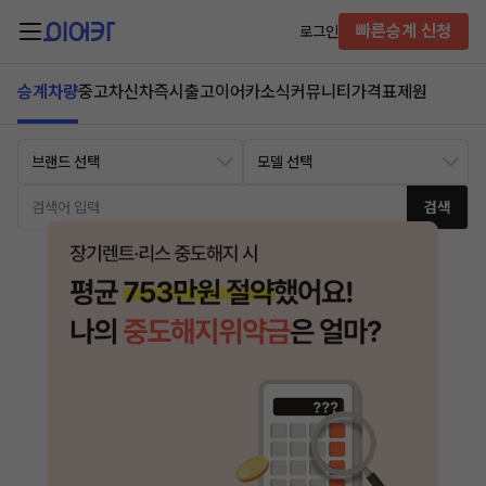
빠른승계 신청
로그인
승계차량
중고차
신차즉시출고
이어카소식
커뮤니티
가격표
제원
검색