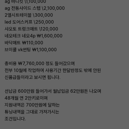
ag 바디킷 \1,100,000
ag 전동사이드 스텝 \2,100,000
2열시트테이블 \300,000
led 도어스커프 \250,000
샤오토 트렁크매트 \120,000
네오테크 네오4p ₩1,600,000
바닥매트 ₩110,000
브이쿨 vk썬팅 ₩1,100,000
총비용 ₩7,760,000 정도 들어갔으며
전부 10월에 작업하여 사용기간 한달반정도 밖에 안된
신품급들이라고 보시면 됩니다.
선납금 600만원 들어가서 월납입금 62만원돈 나오며
48개월 연 2만키로이며
지원내역은 700만원에 달하는
튜닝내역을 그대로 가져가시는
조건입니다.