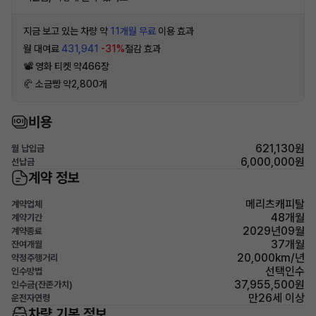
지금 보고 있는 차량 약
11개월 무료
이용 효과
월 대여료
431,941
-31%
절감 효과
📽 영화 티켓 약466장
🥐 소금빵 약2,800개
비용
621,130원
월 납입금
6,000,000원
선납금
계약 정보
메리츠캐피탈
계약업체
48개월
계약기간
2029년09월
계약종료
37개월
잔여개월
20,000km/년
약정주행거리
선택인수
인수방법
37,955,500원
인수금(잔존가치)
만26세 이상
운전자연령
차량 기본 정보