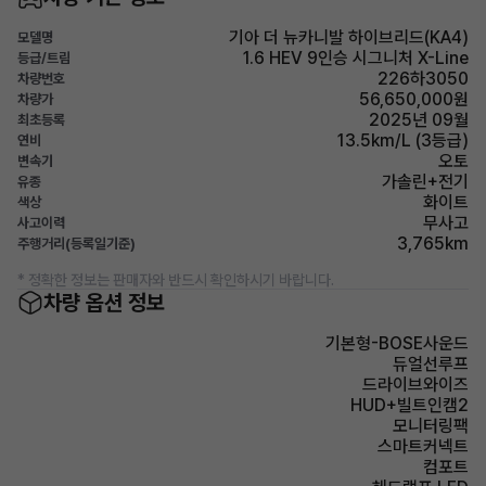
기아 더 뉴카니발 하이브리드(KA4)
모델명
1.6 HEV 9인승 시그니처 X-Line
등급/트림
226하3050
차량번호
56,650,000원
차량가
2025년 09월
최초등록
13.5km/L (3등급)
연비
오토
변속기
가솔린+전기
유종
화이트
색상
무사고
사고이력
3,765km
주행거리(등록일기준)
* 정확한 정보는 판매자와 반드시 확인하시기 바랍니다.
차량 옵션 정보
기본형-BOSE사운드
듀얼선루프
드라이브와이즈
HUD+빌트인캠2
모니터링팩
스마트커넥트
컴포트