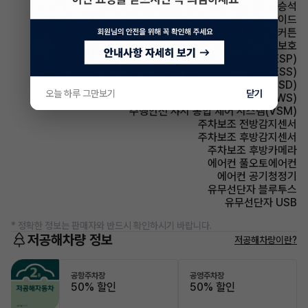
에어백 동승석
에어백 사이드
에어백 커튼
에어백 무릎보호
주행안전 차체자세제어장치(VDC,ESC,ESP)
주행안전 급제동경보시스템(ESS)
주행안전 후측방경보시스템(BSD)
오늘 하루 그만보기
닫기
주행안전 차선이탈경보(LDWS)
주행안전 샤시 통합 제어 시스템(VSM)
주차보조 전방감지센서
주차보조 후방감지센서
주차보조 후방카메라
에어컨 풀오토에어컨
에어컨 공기청정기
유무선단자 블루투스
유무선단자 USB
* 정확한 정보는 판매자와 반드시 확인하시기 바랍니다.
저공해차량 정보
저공해차량이란?
공항주차장
공영주차장
50% 할인
50% 할인