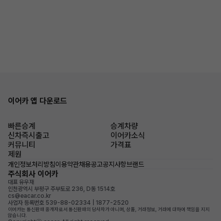
이어카 앱 다운로드
빠른승계
승계차량
신차즉시출고
이어카소식
커뮤니티
가격표
제원
개인정보처리방침
이용약관
채용공고
공지사항
브랜드
주식회사 이어카
대표 유우재
인천광역시 부평구 주부토로 236, D동 1514호
cs@eacar.co.kr
사업자 등록번호 539-88-02334 | 1877-2520
이어카는 통신판매 중개자로서 통신판매의 당사자가 아니며, 상품, 거래정보, 거래에 대하여 책임을 지지
않습니다.