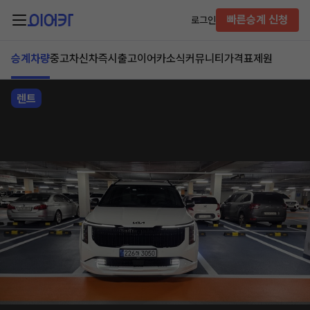
빠른승계 신청
로그인
승계차량
중고차
신차즉시출고
이어카소식
커뮤니티
가격표
제원
렌트