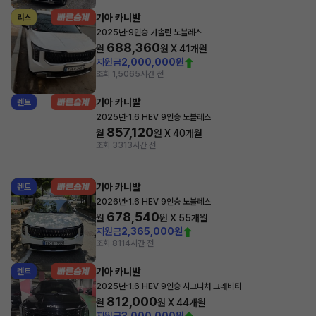
기아 카니발
리스
·
2025년
9인승 가솔린 노블레스
688,360
월
원 X
41
개월
지원금
2,000,000원
조회 1,506
5시간 전
기아 카니발
렌트
·
2025년
1.6 HEV 9인승 노블레스
857,120
월
원 X
40
개월
조회 33
13시간 전
기아 카니발
렌트
·
2026년
1.6 HEV 9인승 노블레스
678,540
월
원 X
55
개월
지원금
2,365,000원
조회 81
14시간 전
기아 카니발
렌트
·
2025년
1.6 HEV 9인승 시그니처 그래비티
812,000
월
원 X
44
개월