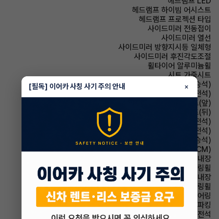
헤드램프 LED
헤드램프 하이빔 어시스트
헤드램프 프로젝션 타입
사이드미러 전동접이
사이드미러 열선
사이드미러 방향지시등 일체형
사이드미러 후진각도조절
휠타이어 알루미늄휠
시트 가죽시트
시트 전동시트(동승석)
[필독] 이어카 사칭 사기 주의 안내
×
시트 전동시트(운전석)
시트 열선시트(앞)
시트 열선시트(뒤)
시트 메모리시트(운전석)
시트 통풍시트(운전석)
시트 통풍시트(동승석)
룸미러 전자식 룸미러(ECM)
룸미러 하이패스 내장
스티어링휠 가죽스티어링휠
스티어링휠 열선내장
스티어링휠 속도감응식 스티어링휠
스티어링휠 텔레스코픽 스티어링
파킹 전자식 파킹
에어백 운전석