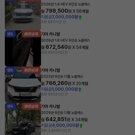
·
2026년
1.6 HEV 9인승 노블레스
798,500
월
원 X
56
개월
지원금
7,000,000원
조회 681
1시간 전
기아 카니발
렌트
·
2026년
1.6 HEV 9인승 노블레스
672,540
월
원 X
54
개월
조회 950
2시간 전
기아 카니발
렌트
·
2023년
9인승 디젤 노블레스
766,260
월
원 X
20
개월
지원금
1,000,000원
조회 893
2시간 전
기아 카니발
렌트
·
2025년
9인승 디젤 노블레스
642,851
월
원 X
34
개월
지원금
4,000,000원
조회 3,808
5시간 전