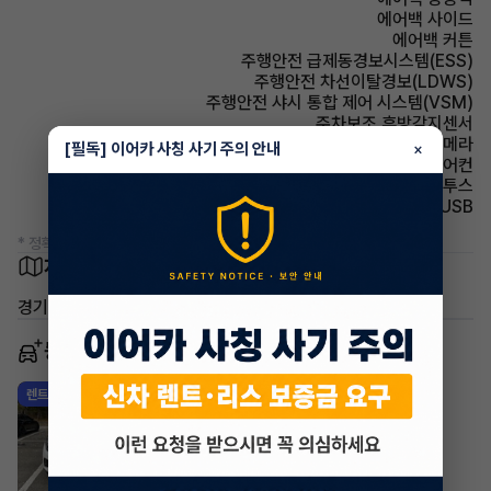
에어백 사이드
에어백 커튼
주행안전 급제동경보시스템(ESS)
주행안전 차선이탈경보(LDWS)
주행안전 샤시 통합 제어 시스템(VSM)
주차보조 후방감지센서
주차보조 후방카메라
[필독] 이어카 사칭 사기 주의 안내
×
에어컨 수동에어컨
유무선단자 블루투스
유무선단자 USB
* 정확한 정보는 판매자와 반드시 확인하시기 바랍니다.
차량 위치
경기 고양시 일산동구 백석동
동일 차종 이어카
기아 셀토스
렌트
·
2026년
1.6 가솔린 터보 2WD 시그니처
532,180
월
원 X
47
개월
지원금
1,000,000원
조회 1,361
5시간 전