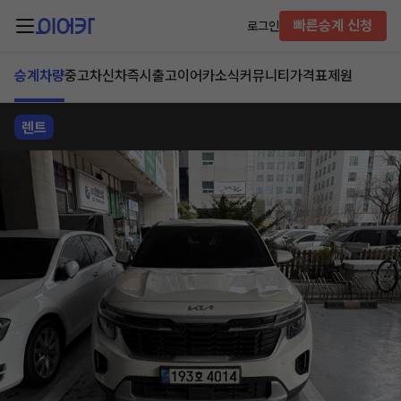
빠른승계 신청
로그인
승계차량
중고차
신차즉시출고
이어카소식
커뮤니티
가격표
제원
렌트