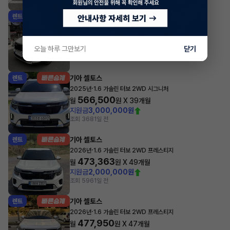
기아 셀토스
렌트
·
2024년
1.6 가솔린 터보 2WD 프레스티지
505,890
월
원 X
33
개월
오늘 하루 그만보기
지원금
1,500,000원
닫기
조회 363
1일 전
기아 셀토스
렌트
·
2025년
1.6 가솔린 터보 2WD 시그니처
566,500
월
원 X
39
개월
지원금
3,000,000원
조회 368
1일 전
기아 셀토스
렌트
·
2026년
1.6 가솔린 터보 2WD 프레스티지
473,363
월
원 X
49
개월
지원금
2,000,000원
조회 596
1일 전
기아 셀토스
렌트
·
2026년
1.6 가솔린 터보 2WD 프레스티지
477,950
월
원 X
47
개월