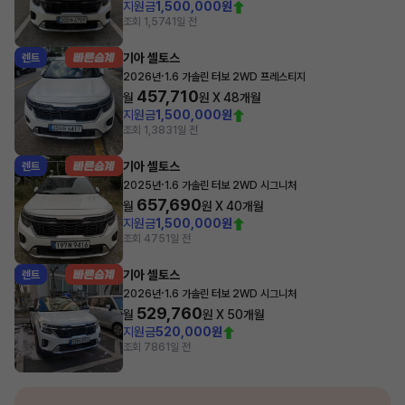
지원금
1,500,000원
조회 1,574
1일 전
기아 셀토스
렌트
·
2026년
1.6 가솔린 터보 2WD 프레스티지
457,710
월
원 X
48
개월
지원금
1,500,000원
조회 1,383
1일 전
기아 셀토스
렌트
·
2025년
1.6 가솔린 터보 2WD 시그니처
657,690
월
원 X
40
개월
지원금
1,500,000원
조회 475
1일 전
기아 셀토스
렌트
·
2026년
1.6 가솔린 터보 2WD 시그니처
529,760
월
원 X
50
개월
지원금
520,000원
조회 786
1일 전