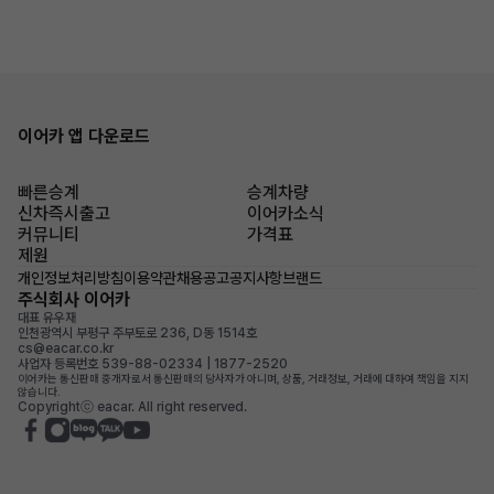
이어카 앱 다운로드
빠른승계
승계차량
신차즉시출고
이어카소식
커뮤니티
가격표
제원
개인정보처리방침
이용약관
채용공고
공지사항
브랜드
주식회사 이어카
대표 유우재
인천광역시 부평구 주부토로 236, D동 1514호
cs@eacar.co.kr
사업자 등록번호 539-88-02334 | 1877-2520
이어카는 통신판매 중개자로서 통신판매의 당사자가 아니며, 상품, 거래정보, 거래에 대하여 책임을 지지
않습니다.
Copyrightⓒ eacar. All right reserved.