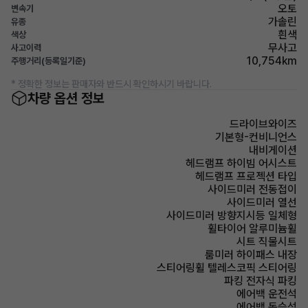
오토
변속기
가솔린
유종
흰색
색상
무사고
사고이력
10,754km
주행거리(등록일기준)
* 정확한 정보는 판매자와 반드시 확인하시기 바랍니다.
차량 옵션 정보
드라이브와이즈
기본형-컨비니언스
내비게이션
헤드램프 하이빔 어시스트
헤드램프 프로젝션 타입
사이드미러 전동접이
사이드미러 열선
사이드미러 방향지시등 일체형
휠타이어 알루미늄휠
시트 직물시트
룸미러 하이패스 내장
스티어링휠 텔레스코픽 스티어링
파킹 전자식 파킹
에어백 운전석
에어백 동승석