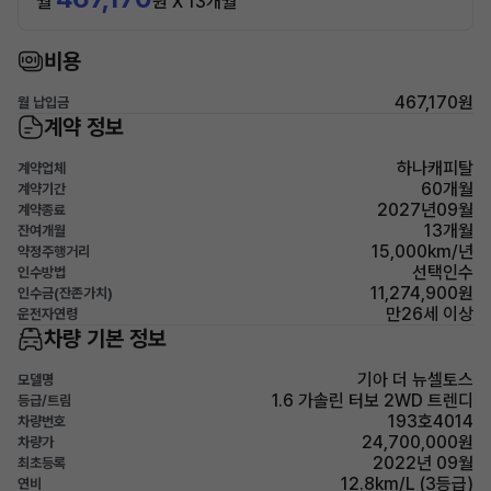
월
원 X 13개월
비용
467,170원
월 납입금
계약 정보
하나캐피탈
계약업체
60개월
계약기간
2027년09월
계약종료
13개월
잔여개월
15,000km/년
약정주행거리
선택인수
인수방법
11,274,900원
인수금(잔존가치)
만26세 이상
운전자연령
차량 기본 정보
기아 더 뉴셀토스
모델명
1.6 가솔린 터보 2WD 트렌디
등급/트림
193호4014
차량번호
24,700,000원
차량가
2022년 09월
최초등록
12.8km/L (3등급)
연비