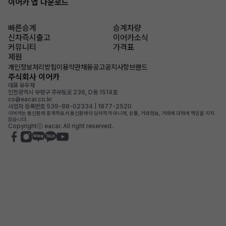
이어카 앱 다운로드
빠른승계
승계차량
신차즉시출고
이어카소식
커뮤니티
가격표
제원
개인정보처리방침
이용약관
채용공고
공지사항
브랜드
주식회사 이어카
대표 유우재
인천광역시 부평구 주부토로 236, D동 1514호
cs@eacar.co.kr
사업자 등록번호 539-88-02334 | 1877-2520
이어카는 통신판매 중개자로서 통신판매의 당사자가 아니며, 상품, 거래정보, 거래에 대하여 책임을 지지
않습니다.
Copyrightⓒ eacar. All right reserved.