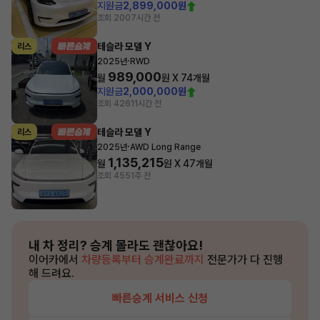
지원금
2,899,000원
조회 200
7시간 전
테슬라 모델 Y
리스
·
2025년
RWD
989,000
월
원 X
74
개월
지원금
2,000,000원
조회 426
11시간 전
테슬라 모델 Y
리스
·
2025년
AWD Long Range
1,135,215
월
원 X
47
개월
조회 455
1주 전
내 차 정리?
승계 몰라도 괜찮아요!
이어카에서
차량등록부터 승계완료까지
전문가가 다 진행
해 드려요.
빠른승계 서비스 신청