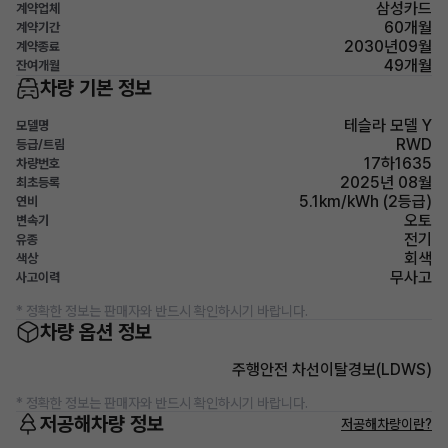
삼성카드
계약업체
60개월
계약기간
2030년09월
계약종료
49개월
잔여개월
차량 기본 정보
테슬라 모델 Y
모델명
RWD
등급/트림
17하1635
차량번호
2025년 08월
최초등록
5.1km/kWh (2등급)
연비
오토
변속기
전기
유종
회색
색상
무사고
사고이력
* 정확한 정보는 판매자와 반드시 확인하시기 바랍니다.
차량 옵션 정보
주행안전 차선이탈경보(LDWS)
* 정확한 정보는 판매자와 반드시 확인하시기 바랍니다.
저공해차량 정보
저공해차량이란?