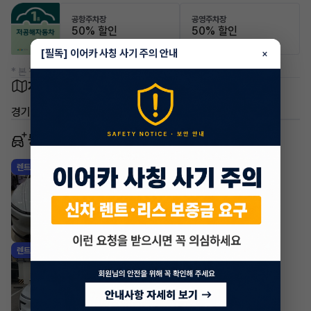
공항주차장
공영주차장
50% 할인
50% 할인
[필독] 이어카 사칭 사기 주의 안내
×
* 본 정보는 지자체마다 다를 수 있으니 실제 정보와 확인해 주세요.
차량 위치
경기 고양시 덕양구 삼송동
동일 차종 이어카
테슬라 모델 Y
렌트
·
2026년
AWD Premium Long Range
981,200
월
원 X
42
개월
지원금
1,000,000원
조회 1,660
5시간 전
테슬라 모델 Y
렌트
·
2025년
AWD Long Range
914,540
월
원 X
49
개월
지원금
1,000,000원
조회 290
5시간 전