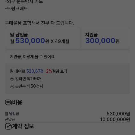
-외부 문콕방지 가드
-트렁크매트
구매물품 포함해서 전부 다 드립니다.
월 납입금
지원금
530,000
300,000
월
원 X 49개월
원
지원금, 이렇게 쓸 수 있어요
월 대여료
523,878
-2%
절감 효과
🍜 컵라면 약166개
🥟 군만두 약50접시
비용
530,000원
월 납입금
10,000,000원
선납금
계약 정보