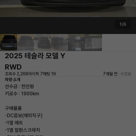
1/6
2025 테슬라 모델 Y
RWD
조회수 2,268
마이픽 7
채팅 19
7개월 전 ·
수정됨
차량 소개
선수금 : 천만원
키로수 : 1900km
구매물품
-DC콤보(해외직구)
-1열 매트
-1열 발판스크레치