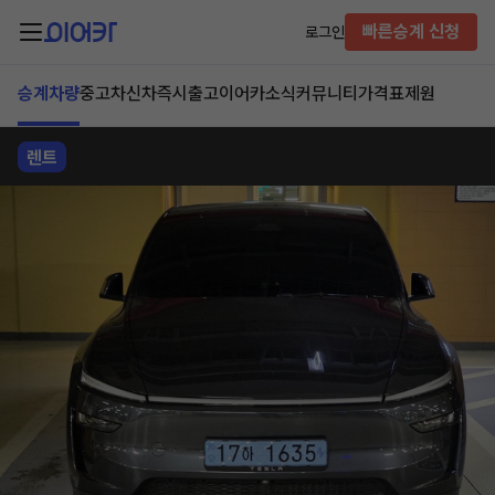
빠른승계 신청
로그인
승계차량
중고차
신차즉시출고
이어카소식
커뮤니티
가격표
제원
렌트