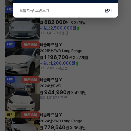
테슬라 모델 Y
렌트
오늘 하루 그만보기
닫기
·
2022년
AWD Long Range
882,000
월
원 X
22
개월
지원금
2,500,000원
조회 1,437
7시간 전
테슬라 모델 Y
렌트
·
2025년
AWD Long Range
1,196,700
월
원 X
27
개월
지원금
1,200,000원
조회 2,168
7시간 전
테슬라 모델 Y
렌트
·
2024년
RWD
944,990
월
원 X
42
개월
조회 1,018
7시간 전
테슬라 모델 Y
리스
·
2024년
AWD Long Range
779,540
월
원 X
36
개월