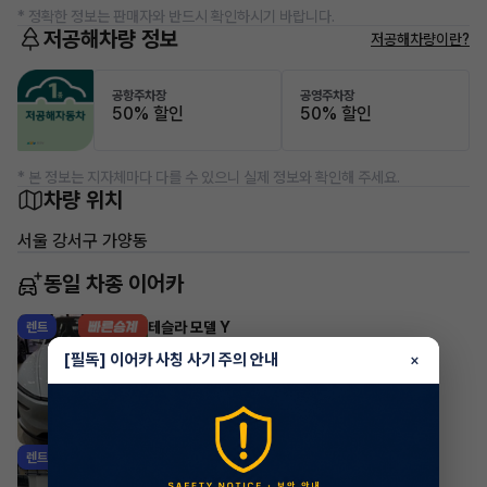
* 정확한 정보는 판매자와 반드시 확인하시기 바랍니다.
저공해차량 정보
저공해차량이란?
공항주차장
공영주차장
50% 할인
50% 할인
* 본 정보는 지자체마다 다를 수 있으니 실제 정보와 확인해 주세요.
차량 위치
서울 강서구 가양동
동일 차종 이어카
테슬라 모델 Y
렌트
·
2026년
AWD Premium Long Range
[필독] 이어카 사칭 사기 주의 안내
×
981,200
월
원 X
42
개월
지원금
1,000,000원
조회 1,656
2시간 전
테슬라 모델 Y
렌트
·
2025년
AWD Long Range