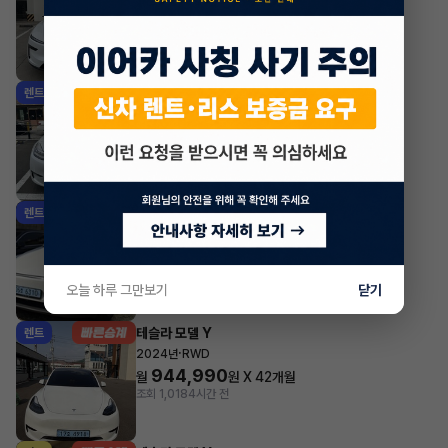
914,540
월
원 X
49
개월
지원금
1,000,000원
조회 290
2시간 전
테슬라 모델 Y
렌트
·
2022년
AWD Long Range
882,000
월
원 X
22
개월
지원금
2,500,000원
조회 1,436
4시간 전
테슬라 모델 Y
렌트
·
2025년
AWD Long Range
1,196,700
월
원 X
27
개월
지원금
1,200,000원
오늘 하루 그만보기
닫기
조회 2,167
4시간 전
테슬라 모델 Y
렌트
·
2024년
RWD
944,990
월
원 X
42
개월
조회 1,018
4시간 전