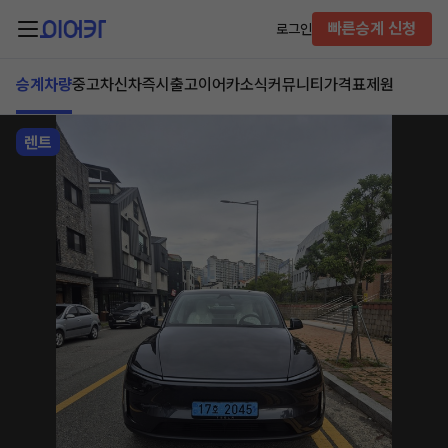
빠른승계 신청
로그인
승계차량
중고차
신차즉시출고
이어카소식
커뮤니티
가격표
제원
렌트