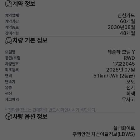
계약 정보
신한카드
계약업체
60개월
계약기간
2030년08월
계약종료
48개월
잔여개월
차량 기본 정보
테슬라 모델 Y
모델명
RWD
등급/트림
17호2045
차량번호
2025년 07월
최초등록
5.1km/kWh (2등급)
연비
오토
변속기
전기
유종
회색
색상
무사고
사고이력
* 정확한 정보는 판매자와 반드시 확인하시기 바랍니다.
차량 옵션 정보
실내화이트
주행안전 차선이탈경보(LDWS)