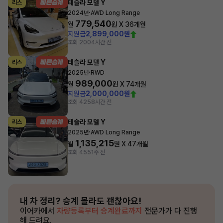
테슬라 모델 Y
리스
·
2024년
AWD Long Range
779,540
월
원 X
36
개월
지원금
2,899,000원
조회 200
4시간 전
테슬라 모델 Y
리스
·
2025년
RWD
989,000
월
원 X
74
개월
지원금
2,000,000원
조회 425
8시간 전
테슬라 모델 Y
리스
·
2025년
AWD Long Range
1,135,215
월
원 X
47
개월
조회 455
1주 전
내 차 정리?
승계 몰라도 괜찮아요!
이어카에서
차량등록부터 승계완료까지
전문가가 다 진행
해 드려요.