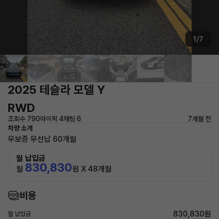
1/7
2025 테슬라 모델 Y
RWD
조회수 790
마이픽 4
채팅 6
7개월 전
차량 소개
무보증 무선납 60개월
월 납입금
830,830
월
원 X 48개월
비용
830,830원
월 납입금