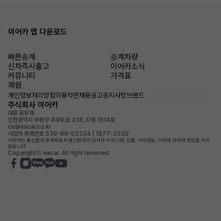
이어카 앱 다운로드
빠른승계
승계차량
신차즉시출고
이어카소식
커뮤니티
가격표
제원
개인정보처리방침
이용약관
채용공고
공지사항
브랜드
주식회사 이어카
대표 유우재
인천광역시 부평구 주부토로 236, D동 1514호
cs@eacar.co.kr
사업자 등록번호 539-88-02334 | 1877-2520
이어카는 통신판매 중개자로서 통신판매의 당사자가 아니며, 상품, 거래정보, 거래에 대하여 책임을 지지
않습니다.
Copyrightⓒ eacar. All right reserved.