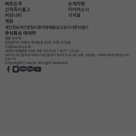
빠른승계
승계차량
신차즉시출고
이어카소식
커뮤니티
가격표
제원
개인정보처리방침
이용약관
채용공고
공지사항
브랜드
주식회사 이어카
대표 유우재
인천광역시 부평구 주부토로 236, D동 1514호
cs@eacar.co.kr
사업자 등록번호 539-88-02334 | 1877-2520
이어카는 통신판매 중개자로서 통신판매의 당사자가 아니며, 상품, 거래정보, 거래에 대하여 책임을 지지
않습니다.
Copyrightⓒ eacar. All right reserved.