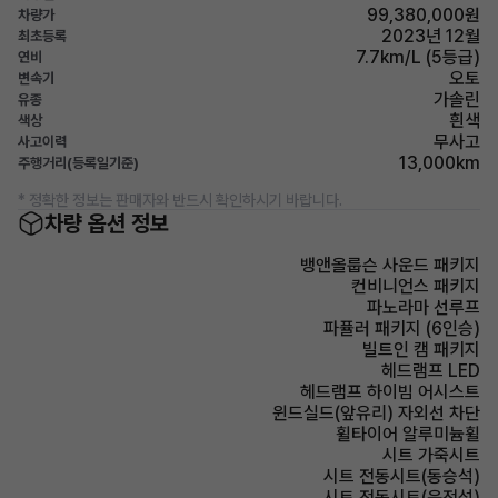
99,380,000원
차량가
2023년 12월
최초등록
7.7km/L (5등급)
연비
오토
변속기
가솔린
유종
흰색
색상
무사고
사고이력
13,000km
주행거리(등록일기준)
* 정확한 정보는 판매자와 반드시 확인하시기 바랍니다.
차량 옵션 정보
뱅앤올룹슨 사운드 패키지
컨비니언스 패키지
파노라마 선루프
파퓰러 패키지 (6인승)
빌트인 캠 패키지
헤드램프 LED
헤드램프 하이빔 어시스트
윈드실드(앞유리) 자외선 차단
휠타이어 알루미늄휠
시트 가죽시트
시트 전동시트(동승석)
시트 전동시트(운전석)