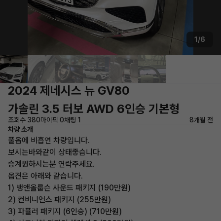
1/6
2024 제네시스 뉴 GV80
가솔린 3.5 터보 AWD 6인승 기본형
조회수 380
마이픽 0
채팅 1
8개월 전
차량 소개
풀옵에 비흡연 차량입니다.
보시는바와같이 상태좋습니다.
승계원하시는분 연락주세요.
옵견은 아래와 같습니다.
1) 뱅앤올룹슨 사운드 패키지 (190만원)
2) 컨비니언스 패키지 (255만원)
3) 파퓰러 패키지 (6인승) (710만원)