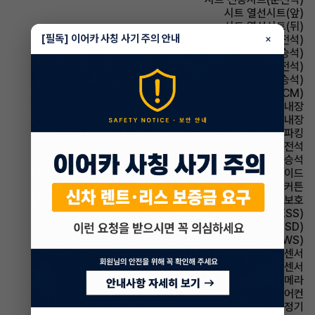
시트 열선시트(앞)
시트 열선시트(뒤)
[필독] 이어카 사칭 사기 주의 안내
시트 메모리시트(운전석)
×
시트 메모리시트(동승석)
시트 통풍시트(운전석)
시트 통풍시트(동승석)
룸미러 전자식 룸미러(ECM)
룸미러 하이패스 내장
스티어링휠 열선내장
파킹 전자식 파킹
에어백 운전석
에어백 동승석
에어백 사이드
에어백 커튼
에어백 무릎보호
주행안전 급제동경보시스템(ESS)
주행안전 후측방경보시스템(BSD)
주행안전 차선이탈경보(LDWS)
주차보조 전방감지센서
주차보조 후방감지센서
주차보조 후방카메라
에어컨 풀오토에어컨
에어컨 공기청정기