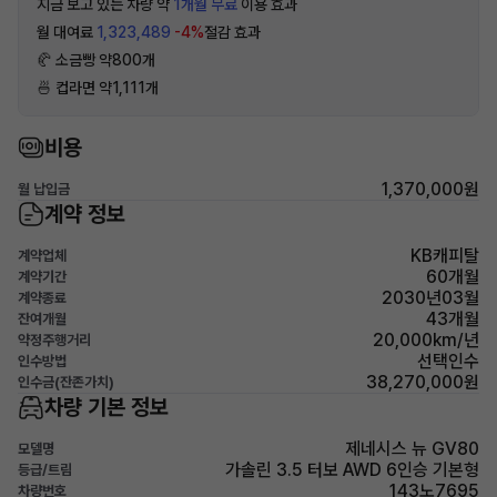
지금 보고 있는 차량 약
1개월 무료
이용 효과
월 대여료
1,323,489
-4%
절감 효과
🥐 소금빵 약800개
🍜 컵라면 약1,111개
비용
1,370,000원
월 납입금
계약 정보
KB캐피탈
계약업체
60개월
계약기간
2030년03월
계약종료
43개월
잔여개월
20,000km/년
약정주행거리
선택인수
인수방법
38,270,000원
인수금(잔존가치)
차량 기본 정보
제네시스 뉴 GV80
모델명
가솔린 3.5 터보 AWD 6인승 기본형
등급/트림
143노7695
차량번호