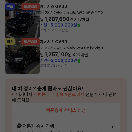
제네시스 GV80
렌트
·
2023년
가솔린 2.5 터보 AWD 5인승 기본형
1,207,690
월
원 X
17
개월
지원금
5,000,000원
조회 732
22시간 전
제네시스 GV80
리스
·
2022년
가솔린 2.5 터보 2WD 6인승 기본형
1,257,100
월
원 X
17
개월
지원금
5,000,000원
조회 617
22시간 전
내 차 정리?
승계 몰라도 괜찮아요!
이어카에서
차량등록부터 승계완료까지
전문가가 다 진행
해 드려요.
빠른승계 서비스 신청
🕵️ 전문가 승계 진행