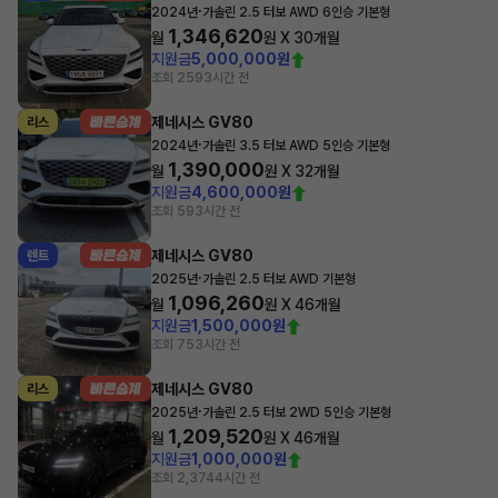
·
2024년
가솔린 2.5 터보 AWD 6인승 기본형
1,346,620
월
원 X
30
개월
지원금
5,000,000원
조회 259
3시간 전
제네시스 GV80
리스
·
2024년
가솔린 3.5 터보 AWD 5인승 기본형
1,390,000
월
원 X
32
개월
지원금
4,600,000원
조회 59
3시간 전
제네시스 GV80
렌트
·
2025년
가솔린 2.5 터보 AWD 기본형
1,096,260
월
원 X
46
개월
지원금
1,500,000원
조회 75
3시간 전
제네시스 GV80
리스
·
2025년
가솔린 2.5 터보 2WD 5인승 기본형
1,209,520
월
원 X
46
개월
지원금
1,000,000원
조회 2,374
4시간 전