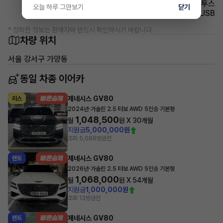
유무선단자 블루투스
오늘 하루 그만보기
닫기
유무선단자 USB
* 정확한 정보는 판매자와 반드시 확인하시기 바랍니다.
차량 위치
서울 강서구 가양동
동일 차종 이어카
제네시스 GV80
리스
·
2024년
가솔린 2.5 터보 AWD 5인승 기본형
1,048,500
월
원 X
30
개월
지원금
5,000,000원
조회 5,086
방금전
제네시스 GV80
렌트
·
2026년
가솔린 2.5 터보 AWD 5인승 기본형
1,068,000
월
원 X
54
개월
지원금
1,000,000원
조회 13
방금전
제네시스 GV80
렌트