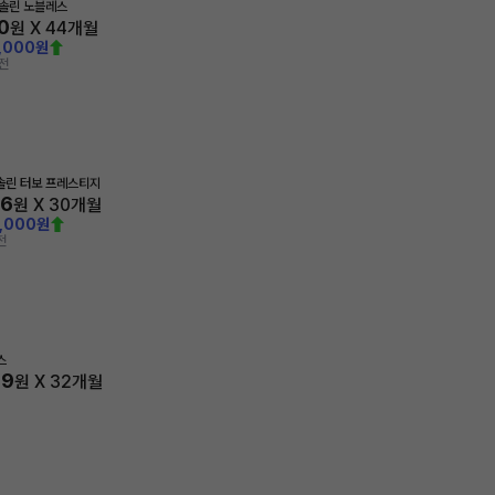
가솔린 노블레스
0
원 X
44
개월
,000원
전
가솔린 터보 프레스티지
56
원 X
30
개월
0,000원
전
스
69
원 X
32
개월