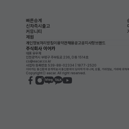
빠른승계
신차즉시출고
커뮤니티
제원
개인정보처리방침
이용약관
채용공고
공지사항
브랜드
주식회사 이어카
대표 유우재
인천광역시 부평구 주부토로 236, D동 1514호
cs@eacar.co.kr
사업자 등록번호 539-88-02334 | 1877-2520
이어카는 통신판매 중개자로서 통신판매의 당사자가 아니며, 상품, 거래정보, 거래에 대하여
Copyrightⓒ eacar. All right reserved.