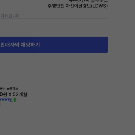
유무선단자 블루투스
주행안전 차선이탈경보(LDWS)
기 바랍니다.
판매자와 채팅하기
가솔린 노블레스
0
원 X
52
개월
,000원
전