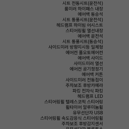
시트 전동시트(운전석)
룸미러 하이패스 내장
에어백 동승석
시트 통풍시트(운전석)
헤드램프 하이빔 어시스트
스티어링휠 열선내장
에어백 운전석
시트 통풍시트(동승석)
사이드미러 방향지시등 일체형
에어컨 풀오토에어컨
에어백 사이드
사이드미러 열선
에어컨 공기청정기
에어백 커튼
사이드미러 전동접이
주차보조 후방카메라
파킹 전자식 파킹
헤드램프 LED
스티어링휠 텔레스코픽 스티어링
휠타이어 알루미늄휠
유무선단자 USB
스티어링휠 속도감응식 스티어링휠
주차보조 후방감지센서