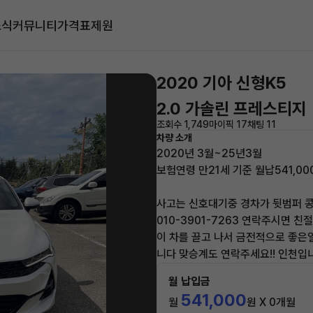
소식
커뮤니티
가격표
제원
2020 기아 신형K5
2.0 가솔린 프레스티지
조회수 1,749
마이픽 17
채팅 11
차량 소개
2020년 3월~25년3월
보험연령 만21세 기준 월납541,0
사고는 신호대기중 경차가 뒷범퍼 
010-3901-7263 연락주시면 친
이 차를 끌고 나서 금전적으로 좋은
니다 맞승계도 연락주세요!! 인천입
월 납입금
541,000
월
원 X 0개월