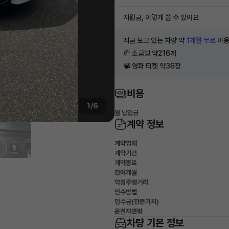
지원금, 이렇게 쓸 수 있어요
지금 보고 있는 차량 약
1개월 무료
이용
🥐 소금빵 약216개
📽 영화 티켓 약36장
비용
1/6
월 납입금
계약 정보
계약업체
계약기간
계약종료
잔여개월
약정주행거리
인수방법
인수금(잔존가치)
운전자연령
차량 기본 정보