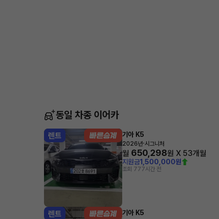
동일 차종 이어카
기아 K5
렌트
·
2026년
시그니처
650,298
월
원 X
53
개월
지원금
1,500,000원
조회 77
7시간 전
기아 K5
렌트