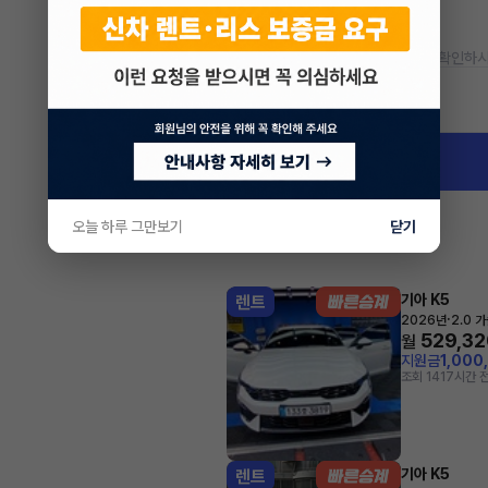
* 정확한 정보는 판매자와 반드시 확인하시
차량 위치
인천 연수구 옥련동
오늘 하루 그만보기
닫기
기아 K5
렌트
·
2026년
2.0 
529,32
월
지원금
1,000
조회 141
7시간 
기아 K5
렌트