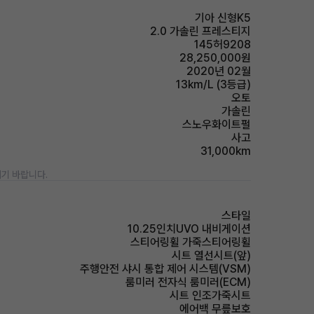
기아 신형K5
2.0 가솔린 프레스티지
145허9208
28,250,000원
2020년 02월
13km/L (3등급)
오토
가솔린
스노우화이트펄
사고
31,000km
기 바랍니다.
스타일
10.25인치UVO 내비게이션
스티어링휠 가죽스티어링휠
시트 열선시트(앞)
주행안전 샤시 통합 제어 시스템(VSM)
룸미러 전자식 룸미러(ECM)
시트 인조가죽시트
에어백 무릎보호