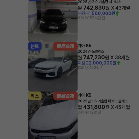
·
2025년
2.0 가솔린 시그니처
742,830
월
원 X
43
개월
지원금
1,500,000원
조회 205
7시간 전
기아 K5
렌트
·
2024년
노블레스
747,230
월
원 X
38
개월
지원금
2,000,000원
조회 1,012
2일 전
기아 K5
리스
·
2025년
1.6 가솔린 터보 노블레스
431,800
월
원 X
45
개월
조회 441
2일 전