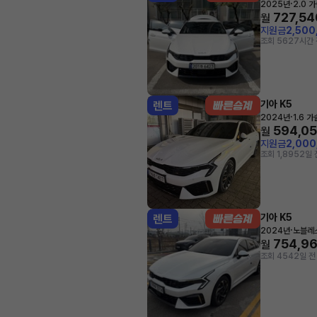
·
2025년
2.0 
727,54
월
지원금
2,500
조회 562
7시간 
기아 K5
렌트
·
2024년
1.6 
594,0
월
지원금
2,00
조회 1,895
2일 
기아 K5
렌트
·
2024년
노블레
754,9
월
조회 454
2일 전