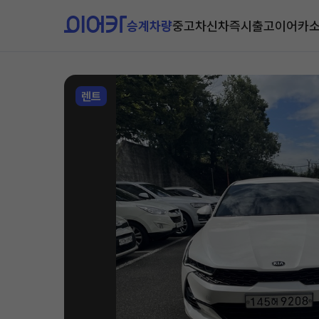
승계차량
중고차
신차즉시출고
이어카
렌트