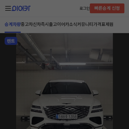
빠른승계 신청
로그인
승계차량
중고차
신차즉시출고
이어카소식
커뮤니티
가격표
제원
렌트