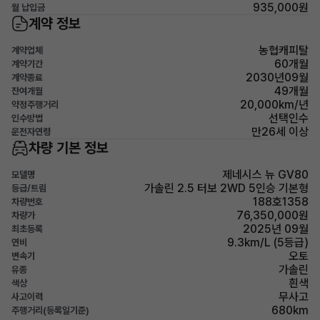
935,000원
월 납입금
계약 정보
농협캐피탈
계약업체
60개월
계약기간
2030년09월
계약종료
49개월
잔여개월
20,000km/년
약정주행거리
선택인수
인수방법
만26세 이상
운전자연령
차량 기본 정보
제네시스 뉴 GV80
모델명
가솔린 2.5 터보 2WD 5인승 기본형
등급/트림
188호1358
차량번호
76,350,000원
차량가
2025년 09월
최초등록
9.3km/L (5등급)
연비
오토
변속기
가솔린
유종
흰색
색상
무사고
사고이력
680km
주행거리(등록일기준)