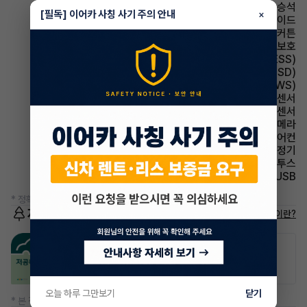
에어백 동승석
[필독] 이어카 사칭 사기 주의 안내
×
에어백 사이드
에어백 커튼
에어백 무릎보호
주행안전 급제동경보시스템(ESS)
주행안전 후측방경보시스템(BSD)
주행안전 차선이탈경보(LDWS)
주차보조 전방감지센서
주차보조 후방감지센서
주차보조 후방카메라
에어컨 풀오토에어컨
에어컨 공기청정기
유무선단자 블루투스
유무선단자 USB
* 정확한 정보는 판매자와 반드시 확인하시기 바랍니다.
저공해차량 정보
저공해차량이란?
공항주차장
공영주차장
20% 할인
50% 할인
오늘 하루 그만보기
닫기
* 본 정보는 지자체마다 다를 수 있으니 실제 정보와 확인해 주세요.