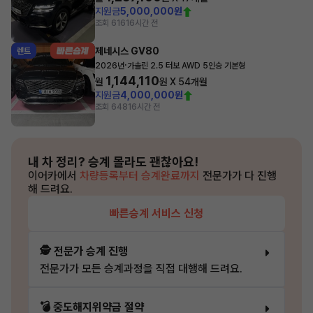
지원금
5,000,000원
조회 616
16시간 전
제네시스 GV80
렌트
·
2026년
가솔린 2.5 터보 AWD 5인승 기본형
1,144,110
월
원 X
54
개월
지원금
4,000,000원
조회 648
16시간 전
내 차 정리?
승계 몰라도 괜찮아요!
이어카에서
차량등록부터 승계완료까지
전문가가 다 진행
해 드려요.
빠른승계 서비스 신청
🕵️ 전문가 승계 진행
전문가가 모든 승계과정을 직접 대행해 드려요.
💣 중도해지위약금 절약