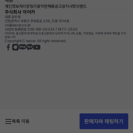
제원
개인정보처리방침
이용약관
채용공고
공지사항
브랜드
주식회사 이어카
대표 유우재
인천광역시 부평구 주부토로 236, D동 1514호
cs@eacar.co.kr
사업자 등록번호 539-88-02334 | 1877-2520
이어카는 통신판매 중개자로서 통신판매의 당사자가 아니며, 상품, 거래정보, 거래에 대하여 책임을 지지
않습니다.
Copyrightⓒ eacar. All right reserved.
판매자와 채팅하기
목록 이동