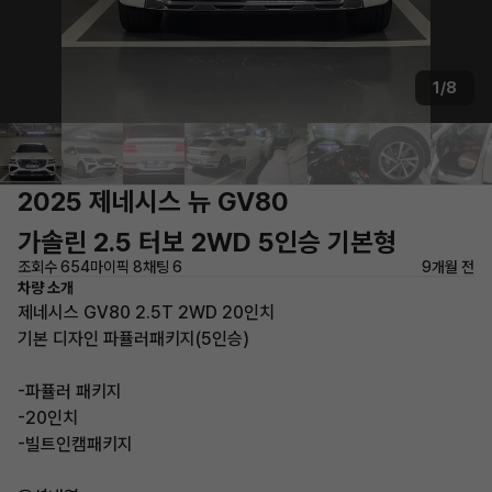
1/8
2025 제네시스 뉴 GV80
가솔린 2.5 터보 2WD 5인승 기본형
조회수 654
마이픽 8
채팅 6
9개월 전
차량 소개
제네시스 GV80 2.5T 2WD 20인치
기본 디자인 파퓰러패키지(5인승)
-파퓰러 패키지
-20인치
-빌트인캠패키지