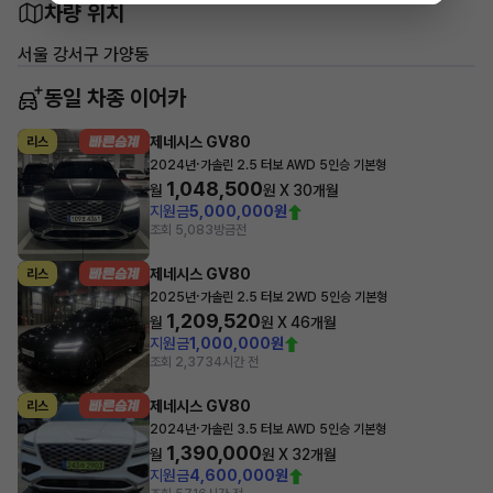
차량 위치
서울 강서구 가양동
동일 차종 이어카
제네시스 GV80
리스
·
2024년
가솔린 2.5 터보 AWD 5인승 기본형
1,048,500
월
원 X
30
개월
지원금
5,000,000원
조회 5,083
방금전
제네시스 GV80
리스
·
2025년
가솔린 2.5 터보 2WD 5인승 기본형
1,209,520
월
원 X
46
개월
지원금
1,000,000원
조회 2,373
4시간 전
제네시스 GV80
리스
·
2024년
가솔린 3.5 터보 AWD 5인승 기본형
1,390,000
월
원 X
32
개월
지원금
4,600,000원