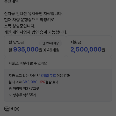
옵션내역
신차급 컨디션 유지중인 차량입니다.
현재 차량 운행중으로 약정키로
소폭 상승중입니다.
개인,개인사업자,법인 승계 가능합니다.
월 납입금
지원금
만 26세 이상
935,000
2,500,000
월
원 X 49개월
원
지원금, 이렇게 쓸 수 있어요
지금 보고 있는 차량 약
3개월 무료
이용 효과
월 대여료
883,980
-6%
절감 효과
🍜 마라탕 약277그릇
🍡 탕후루 약555개
비용