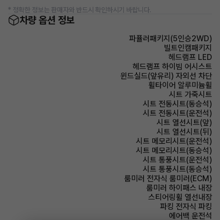
* 정확한 정보는 판매자와 반드시 확인하시기 바랍니다.
차량 옵션 정보
파퓰러패키지(5인승2WD)
빌트인캠패키지
헤드램프 LED
헤드램프 하이빔 어시스트
윈드실드(앞유리) 자외선 차단
휠타이어 알루미늄휠
시트 가죽시트
시트 전동시트(동승석)
시트 전동시트(운전석)
시트 열선시트(앞)
시트 열선시트(뒤)
시트 메모리시트(운전석)
시트 메모리시트(동승석)
시트 통풍시트(운전석)
시트 통풍시트(동승석)
룸미러 전자식 룸미러(ECM)
룸미러 하이패스 내장
스티어링휠 열선내장
파킹 전자식 파킹
에어백 운전석