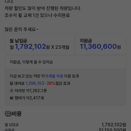
니다.
차량 할인도 많이 받아 진행된 차량입니다.
조수석 휠 교체 1건 있으나 수리완료
많은 문의 주세요~
월 납입금
지원금
1,792,102
11,360,600
월
원 X 23개월
원
지원금, 이렇게 쓸 수 있어요
지금 보고 있는 차량 약
6개월 무료
이용 효과
월 대여료
1,298,163
-28%
절감 효과
🍜 마라탕 약1,262그릇
🍔 햄버거 약2,417개
비용
1,792,102원
월 납입금
51,150,000원
보증금