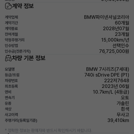
계약 정보
BMW파이넨셔널코리아
계약업체
60개월
계약기간
2028년07월
계약종료
23개월
잔여개월
15,000km/년
약정주행거리
선택인수
인수방법
76,725,000원
인수금(잔존가치)
차량 기본 정보
BMW 7시리즈(7세대)
모델명
740i sDrive DPE (P1)
등급/트림
222저7648
차량번호
2023년 06월
최초등록
10.7km/L (4등급)
연비
오토
변속기
가솔린
유종
흰색
색상
무사고
사고이력
39,410km
주행거리(등록일기준)
* 정확한 정보는 판매자와 반드시 확인하시기 바랍니다.