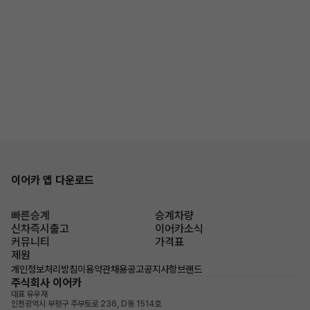
이어카 앱 다운로드
빠른승계
승계차량
신차즉시출고
이어카소식
커뮤니티
가격표
제원
개인정보처리방침
이용약관
채용공고
공지사항
브랜드
주식회사 이어카
대표 유우재
인천광역시 부평구 주부토로 236, D동 1514호