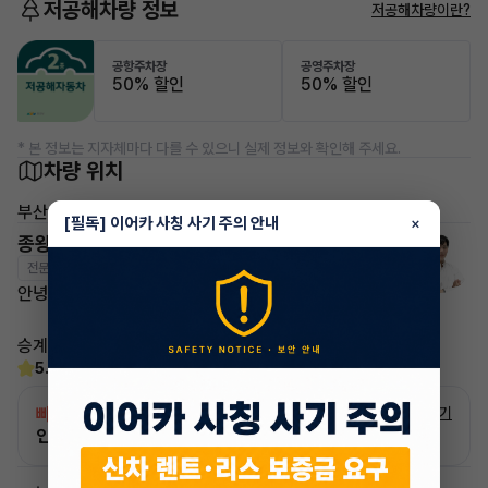
저공해차량 정보
저공해차량이란?
공항주차장
공영주차장
50% 할인
50% 할인
* 본 정보는 지자체마다 다를 수 있으니 실제 정보와 확인해 주세요.
차량 위치
부산
[필독] 이어카 사칭 사기 주의 안내
×
종왕현 매니저
전문교육수료
자격인증완료
안녕하세요~ 이어카 종왕현 매니저입니다.
승계하시면서 불편한점 없도록 깔끔하게 진행드리겠습니다!
5.0
(13)
빠른승계
서비스
자세히 보기
인증 차량으로 승계하는 이유?