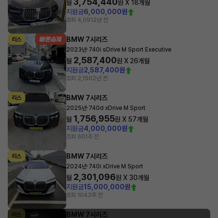
3,754,440
월
원 X
18
개월
지원금
6,000,000원
조회 4,091
2년 전
BMW 7시리즈
리스
·
2023년
740i sDrive M Sport Executive
2,587,400
월
원 X
26
개월
지원금
2,587,400원
조회 2,150
2년 전
BMW 7시리즈
리스
·
2025년
740d xDrive M Sport
1,756,955
월
원 X
57
개월
지원금
4,000,000원
조회 60
1주 전
BMW 7시리즈
리스
·
2024년
740i xDrive M Sport
2,301,096
월
원 X
30
개월
지원금
15,000,000원
조회 104
3주 전
BMW 7시리즈
리스