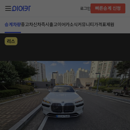
빠른승계 신청
로그인
승계차량
중고차
신차즉시출고
이어카소식
커뮤니티
가격표
제원
리스