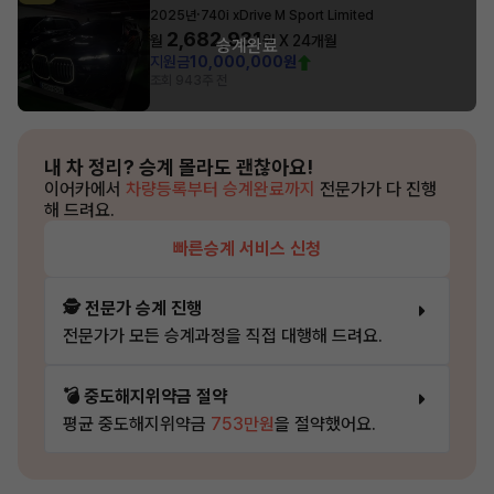
·
2025년
740i xDrive M Sport Limited
2,682,931
월
원 X
24
개월
승계완료
지원금
10,000,000원
조회 94
3주 전
내 차 정리?
승계 몰라도 괜찮아요!
이어카에서
차량등록부터 승계완료까지
전문가가 다 진행
해 드려요.
빠른승계 서비스 신청
🕵️ 전문가 승계 진행
전문가가 모든 승계과정을 직접 대행해 드려요.
💣 중도해지위약금 절약
평균 중도해지위약금
753만원
을 절약했어요.