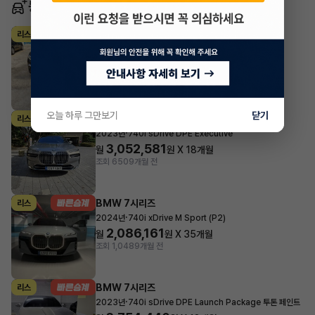
동일 차종 이어카
BMW 7시리즈
리스
·
2022년
730Ld xDrive M Sport Pack
1,260,700
월
원 X
44
개월
지원금
5,000,000원
조회 1,141
1일 전
오늘 하루 그만보기
닫기
BMW 7시리즈
리스
·
2023년
740i sDrive DPE Executive
3,052,581
월
원 X
18
개월
조회 650
9개월 전
BMW 7시리즈
리스
·
2024년
740i xDrive M Sport (P2)
2,086,161
월
원 X
35
개월
조회 1,048
9개월 전
BMW 7시리즈
리스
·
2023년
740i sDrive DPE Launch Package 투톤 페인트