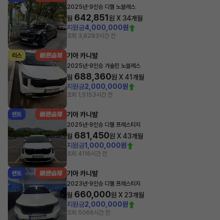
·
2025년
9인승 디젤 노블레스
642,851
월
원 X
34
개월
지원금
4,000,000원
조회 3,828
3시간 전
기아 카니발
리스
·
2025년
9인승 가솔린 노블레스
688,360
월
원 X
41
개월
지원금
2,000,000원
조회 1,515
3시간 전
기아 카니발
렌트
·
2025년
9인승 디젤 프레스티지
681,450
월
원 X
43
개월
지원금
1,000,000원
조회 411
6시간 전
기아 카니발
렌트
·
2023년
9인승 디젤 프레스티지
660,000
월
원 X
23
개월
지원금
2,000,000원
조회 506
6시간 전