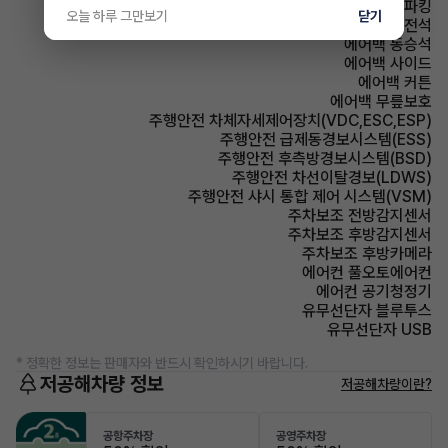
파킹 전자식 파킹
오늘 하루 그만보기
닫기
에어백 운전석
에어백 동승석
에어백 사이드
에어백 커튼
에어백 무릎보호
주행안전 차체자세제어장치(VDC,ESC,ESP)
주행안전 급제동경보시스템(ESS)
주행안전 후측방경보시스템(BSD)
주행안전 차선이탈경보(LDWS)
주행안전 샤시 통합 제어 시스템(VSM)
주차보조 전방감지센서
주차보조 후방감지센서
주차보조 후방카메라
에어컨 풀오토에어컨
에어컨 공기청정기
유무선단자 블루투스
유무선단자 USB
* 정확한 정보는 판매자와 반드시 확인하시기 바랍니다.
저공해차량 정보
저공해차량이란?
공항주차장
공영주차장