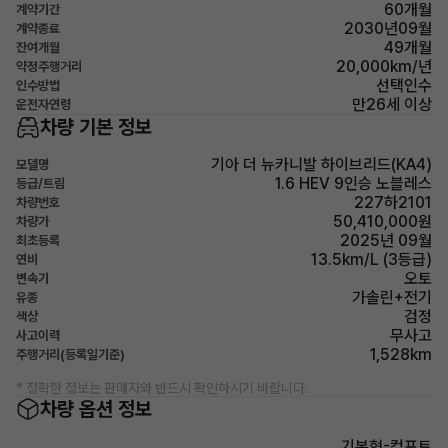
60개월
계약기간
2030년09월
계약종료
49개월
잔여개월
20,000km/년
약정주행거리
선택인수
인수방법
만26세 이상
운전자연령
차량 기본 정보
기아 더 뉴카니발 하이브리드(KA4)
모델명
1.6 HEV 9인승 노블레스
등급/트림
227하2101
차량번호
50,410,000원
차량가
2025년 09월
최초등록
13.5km/L (3등급)
연비
오토
변속기
가솔린+전기
유종
검정
색상
무사고
사고이력
1,528km
주행거리(등록일기준)
* 정확한 정보는 판매자와 반드시 확인하시기 바랍니다.
차량 옵션 정보
기본형-컴포트