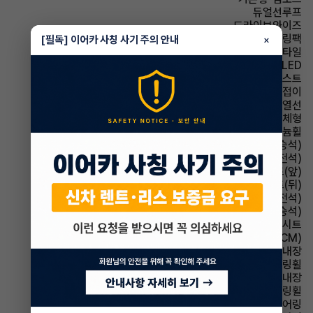
듀얼선루프
드라이브와이즈
모니터링팩
[필독] 이어카 사칭 사기 주의 안내
×
스타일
헤드램프 LED
헤드램프 하이빔 어시스트
사이드미러 전동접이
사이드미러 열선
사이드미러 방향지시등 일체형
휠타이어 알루미늄휠
시트 전동시트(동승석)
시트 전동시트(운전석)
시트 열선시트(앞)
시트 열선시트(뒤)
시트 통풍시트(운전석)
시트 통풍시트(동승석)
시트 인조가죽시트
룸미러 전자식 룸미러(ECM)
룸미러 하이패스 내장
스티어링휠 가죽스티어링휠
스티어링휠 열선내장
스티어링휠 속도감응식 스티어링휠
스티어링휠 텔레스코픽 스티어링