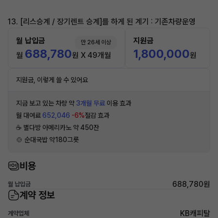
13. [리스승계 / 장기렌트 승계]를 하게 된 계기 : 기존차량운영
월 납입금
지원금
만 26세 이상
688,780
1,800,000
월
원 X 49개월
원
지원금, 이렇게 쓸 수 있어요
지금 보고 있는 차량 약
3개월 무료
이용 효과
월 대여료
652,046
-6%
절감 효과
☕️ 별다방 아메리카노 약 450잔
🍲 순대국밥 약180그릇
비용
688,780원
월 납입금
계약 정보
KB캐피탈
계약업체