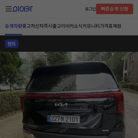
빠른승계 신청
로그인
승계차량
중고차
신차즉시출고
이어카소식
커뮤니티
가격표
제원
렌트