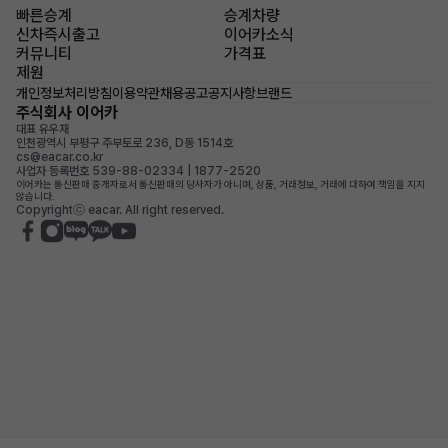
빠른승계
승계차량
신차즉시출고
이어카소식
커뮤니티
가격표
제원
개인정보처리방침
이용약관
채용공고
공지사항
브랜드
주식회사 이어카
대표 유우재
인천광역시 부평구 주부토로 236, D동 1514호
cs@eacar.co.kr
사업자 등록번호 539-88-02334 | 1877-2520
이어카는 통신판매 중개자로서 통신판매의 당사자가 아니며, 상품, 거래정보, 거래에 대하여 책임을 지지
않습니다.
Copyrightⓒ eacar. All right reserved.