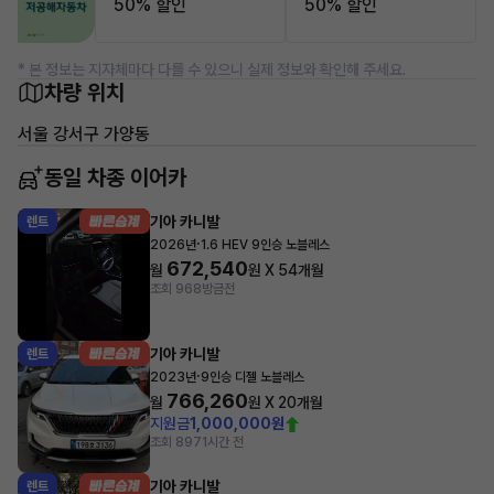
50% 할인
50% 할인
* 본 정보는 지자체마다 다를 수 있으니 실제 정보와 확인해 주세요.
차량 위치
서울 강서구 가양동
동일 차종 이어카
기아 카니발
렌트
·
2026년
1.6 HEV 9인승 노블레스
672,540
월
원 X
54
개월
조회 968
방금전
기아 카니발
렌트
·
2023년
9인승 디젤 노블레스
766,260
월
원 X
20
개월
지원금
1,000,000원
조회 897
1시간 전
기아 카니발
렌트