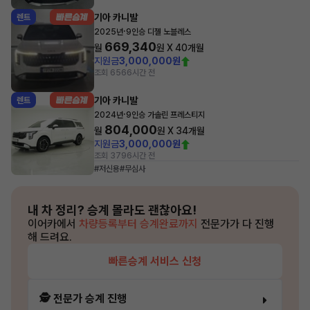
기아 카니발
렌트
·
2025년
9인승 디젤 노블레스
669,340
월
원 X
40
개월
지원금
3,000,000원
조회 656
6시간 전
기아 카니발
렌트
·
2024년
9인승 가솔린 프레스티지
804,000
월
원 X
34
개월
지원금
3,000,000원
조회 379
6시간 전
#저신용
#무심사
내 차 정리?
승계 몰라도 괜찮아요!
이어카에서
차량등록부터 승계완료까지
전문가가 다 진행
해 드려요.
빠른승계 서비스 신청
🕵️ 전문가 승계 진행