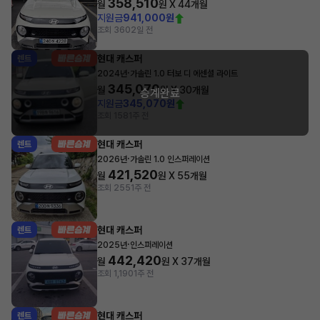
358,510
월
원 X
44
개월
지원금
941,000원
조회 360
2일 전
현대 캐스퍼
렌트
·
2024년
가솔린 1.0 터보 디 에센셜 라이트
345,070
월
원 X
30
개월
승계완료
지원금
345,070원
조회 158
1주 전
현대 캐스퍼
렌트
·
2026년
가솔린 1.0 인스퍼레이션
421,520
월
원 X
55
개월
조회 255
1주 전
현대 캐스퍼
렌트
·
2025년
인스퍼레이션
442,420
월
원 X
37
개월
조회 1,190
1주 전
현대 캐스퍼
렌트