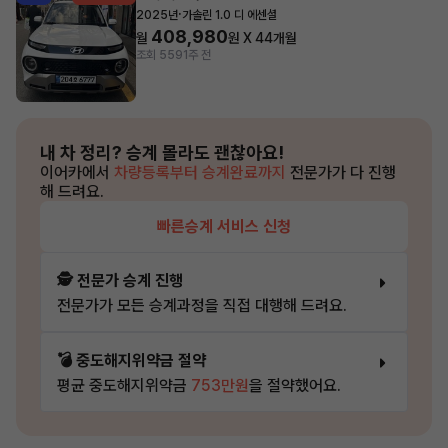
·
2025년
가솔린 1.0 디 에센셜
408,980
월
원 X
44
개월
조회 559
1주 전
내 차 정리?
승계 몰라도 괜찮아요!
이어카에서
차량등록부터 승계완료까지
전문가가 다 진행
해 드려요.
빠른승계 서비스 신청
🕵️ 전문가 승계 진행
전문가가 모든 승계과정을 직접 대행해 드려요.
💣 중도해지위약금 절약
평균 중도해지위약금
753만원
을 절약했어요.