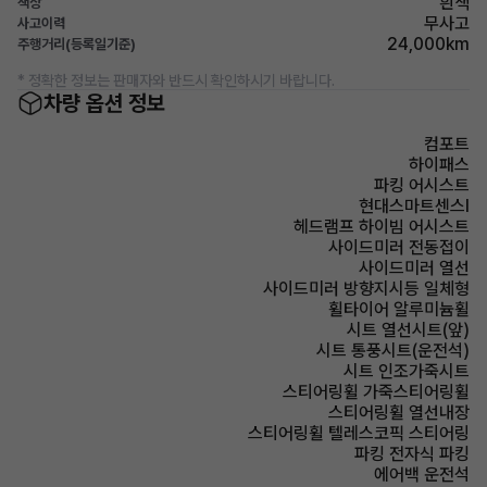
흰색
색상
무사고
사고이력
24,000km
주행거리(등록일기준)
* 정확한 정보는 판매자와 반드시 확인하시기 바랍니다.
차량 옵션 정보
컴포트
하이패스
파킹 어시스트
현대스마트센스Ⅰ
헤드램프 하이빔 어시스트
사이드미러 전동접이
사이드미러 열선
사이드미러 방향지시등 일체형
휠타이어 알루미늄휠
시트 열선시트(앞)
시트 통풍시트(운전석)
시트 인조가죽시트
스티어링휠 가죽스티어링휠
스티어링휠 열선내장
스티어링휠 텔레스코픽 스티어링
파킹 전자식 파킹
에어백 운전석