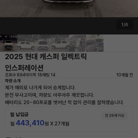
1/6
2025 현대 캐스퍼 일렉트릭
인스퍼레이션
조회수 894
마이픽 18
채팅 14
10개월 전
차량 소개
제가 해외로 나가게 되어 승계합니다.
완전 무사고이며, 차량도 아주아주 깨끗합니다.
배터리도 20~80프로를 벗어난 적 없이 관리를 잘하였습니다.
월 납입금
만 26세 이상
443,410
월
원 X 27개월