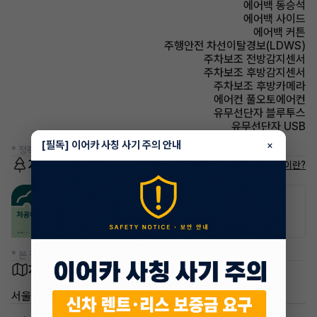
에어백 동승석
에어백 사이드
에어백 커튼
주행안전 차선이탈경보(LDWS)
주차보조 전방감지센서
주차보조 후방감지센서
주차보조 후방카메라
에어컨 풀오토에어컨
유무선단자 블루투스
유무선단자 USB
[필독] 이어카 사칭 사기 주의 안내
×
* 정확한 정보는 판매자와 반드시 확인하시기 바랍니다.
저공해차량 정보
저공해차량이란?
공항주차장
공영주차장
50% 할인
50% 할인
* 본 정보는 지자체마다 다를 수 있으니 실제 정보와 확인해 주세요.
차량 위치
서울 노원구 중계동