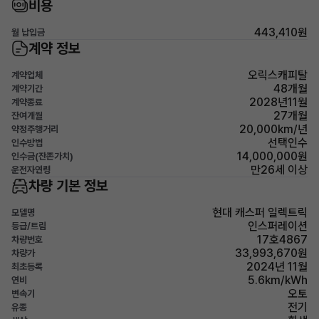
비용
443,410원
월 납입금
계약 정보
오릭스캐피탈
계약업체
48개월
계약기간
2028년11월
계약종료
27개월
잔여개월
20,000km/년
약정주행거리
선택인수
인수방법
14,000,000원
인수금(잔존가치)
만26세 이상
운전자연령
차량 기본 정보
현대 캐스퍼 일렉트릭
모델명
인스퍼레이션
등급/트림
17호4867
차량번호
33,993,670원
차량가
2024년 11월
최초등록
5.6km/kWh
연비
오토
변속기
전기
유종