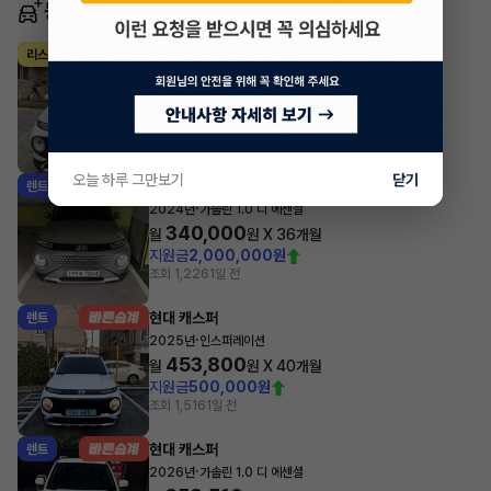
동일 차종 이어카
현대 캐스퍼
리스
·
2024년
가솔린 1.0 터보 인스퍼레이션
385,000
월
원 X
37
개월
지원금
800,000원
조회 773
1일 전
오늘 하루 그만보기
닫기
현대 캐스퍼
렌트
·
2024년
가솔린 1.0 디 에센셜
340,000
월
원 X
36
개월
지원금
2,000,000원
조회 1,226
1일 전
현대 캐스퍼
렌트
·
2025년
인스퍼레이션
453,800
월
원 X
40
개월
지원금
500,000원
조회 1,516
1일 전
현대 캐스퍼
렌트
·
2026년
가솔린 1.0 디 에센셜