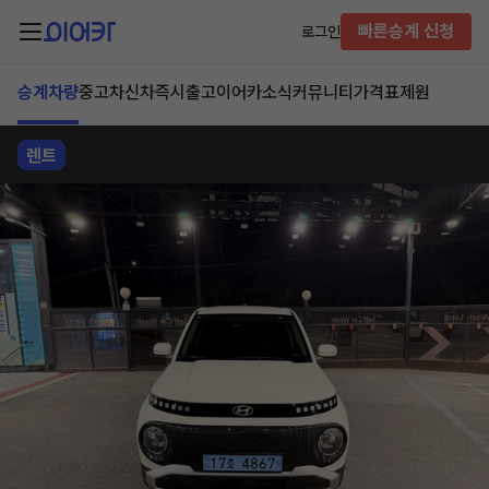
빠른승계 신청
로그인
승계차량
중고차
신차즉시출고
이어카소식
커뮤니티
가격표
제원
렌트