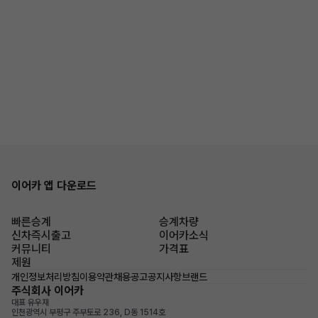
이어카 앱 다운로드
빠른승계
승계차량
신차즉시출고
이어카소식
커뮤니티
가격표
제원
개인정보처리방침
이용약관
채용공고
공지사항
브랜드
주식회사 이어카
대표 유우재
인천광역시 부평구 주부토로 236, D동 1514호