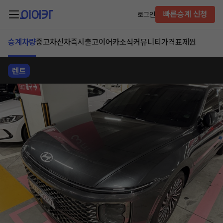
빠른승계 신청
로그인
승계차량
중고차
신차즉시출고
이어카소식
커뮤니티
가격표
제원
렌트