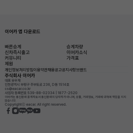
이어카 앱 다운로드
빠른승계
승계차량
신차즉시출고
이어카소식
커뮤니티
가격표
제원
개인정보처리방침
이용약관
채용공고
공지사항
브랜드
주식회사 이어카
대표 유우재
인천광역시 부평구 주부토로 236, D동 1514호
cs@eacar.co.kr
사업자 등록번호 539-88-02334 | 1877-2520
이어카는 통신판매 중개자로서 통신판매의 당사자가 아니며, 상품, 거래정보, 거래에 대하여 책임을 지지
않습니다.
Copyrightⓒ eacar. All right reserved.