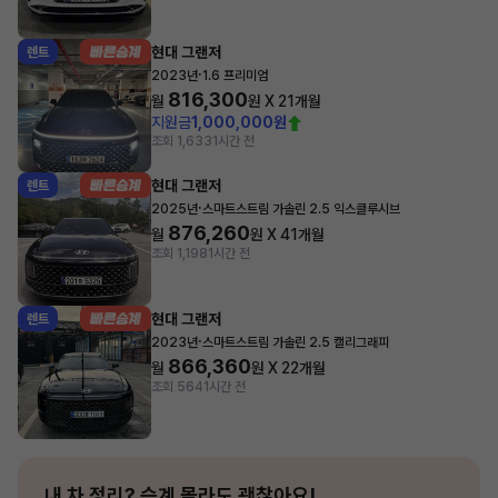
현대 그랜저
렌트
·
2023년
1.6 프리미엄
816,300
월
원 X
21
개월
지원금
1,000,000원
조회 1,633
1시간 전
현대 그랜저
렌트
·
2025년
스마트스트림 가솔린 2.5 익스클루시브
876,260
월
원 X
41
개월
조회 1,198
1시간 전
현대 그랜저
렌트
·
2023년
스마트스트림 가솔린 2.5 캘리그래피
866,360
월
원 X
22
개월
조회 564
1시간 전
내 차 정리?
승계 몰라도 괜찮아요!