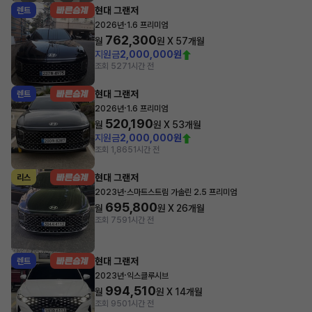
현대 그랜저
렌트
·
2026년
1.6 프리미엄
762,300
월
원 X
57
개월
지원금
2,000,000원
조회 527
1시간 전
현대 그랜저
렌트
·
2026년
1.6 프리미엄
520,190
월
원 X
53
개월
지원금
2,000,000원
조회 1,865
1시간 전
현대 그랜저
리스
·
2023년
스마트스트림 가솔린 2.5 프리미엄
695,800
월
원 X
26
개월
조회 759
1시간 전
현대 그랜저
렌트
·
2023년
익스클루시브
994,510
월
원 X
14
개월
조회 950
1시간 전