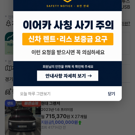
유무선단자 블루투스
유무선단자 USB
* 정확한 정보는 판매자와 반드시 확인하시기 바랍니다.
저공해차량 정보
저공해차량이란?
공항주차장
공영주차장
50% 할인
50% 할인
* 본 정보는 지자체마다 다를 수 있으니 실제 정보와 확인해 주세요.
차량 위치
경기 남양주시 별내동
동일 차종 이어카
오늘 하루 그만보기
닫기
현대 그랜저
렌트
·
2023년
1.6 프리미엄
715,370
월
원 X
27
개월
지원금
1,000,000원
조회 417
1시간 전