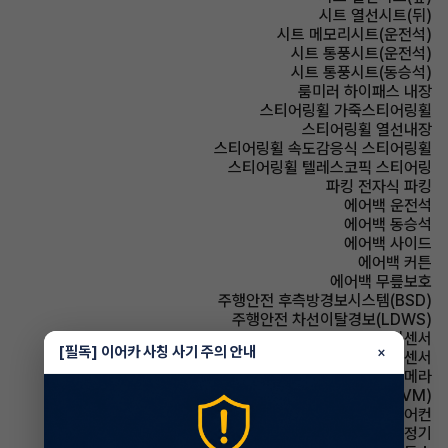
시트 열선시트(뒤)
시트 메모리시트(운전석)
시트 통풍시트(운전석)
시트 통풍시트(동승석)
룸미러 하이패스 내장
스티어링휠 가죽스티어링휠
스티어링휠 열선내장
스티어링휠 속도감응식 스티어링휠
스티어링휠 텔레스코픽 스티어링
파킹 전자식 파킹
에어백 운전석
에어백 동승석
에어백 사이드
에어백 커튼
에어백 무릎보호
주행안전 후측방경보시스템(BSD)
주행안전 차선이탈경보(LDWS)
주차보조 전방감지센서
[필독] 이어카 사칭 사기 주의 안내
×
주차보조 후방감지센서
주차보조 후방카메라
주차보조 어라운드뷰(AVM)
에어컨 풀오토에어컨
에어컨 공기청정기