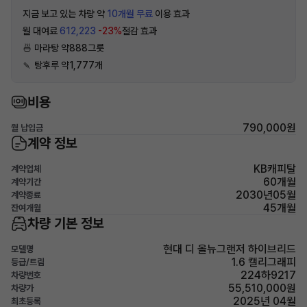
지금 보고 있는 차량 약
10개월 무료
이용 효과
월 대여료
612,223
-23%
절감 효과
🍜 마라탕 약888그릇
🍡 탕후루 약1,777개
비용
790,000원
월 납입금
계약 정보
KB캐피탈
계약업체
60개월
계약기간
2030년05월
계약종료
45개월
잔여개월
차량 기본 정보
현대 디 올뉴그랜저 하이브리드
모델명
1.6 캘리그래피
등급/트림
224하9217
차량번호
55,510,000원
차량가
2025년 04월
최초등록