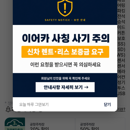
스티어링휠 텔레스코픽 스티어링
파킹 전자식 파킹
에어백 운전석
에어백 동승석
에어백 사이드
에어백 커튼
에어백 무릎보호
주행안전 급제동경보시스템(ESS)
주행안전 후측방경보시스템(BSD)
주행안전 차선이탈경보(LDWS)
주차보조 전방감지센서
주차보조 후방감지센서
주차보조 후방카메라
에어컨 풀오토에어컨
에어컨 공기청정기
유무선단자 블루투스
유무선단자 USB
* 정확한 정보는 판매자와 반드시 확인하시기 바랍니다.
오늘 하루 그만보기
닫기
저공해차량 정보
저공해차량이란?
공항주차장
공영주차장
20% 할인
50% 할인