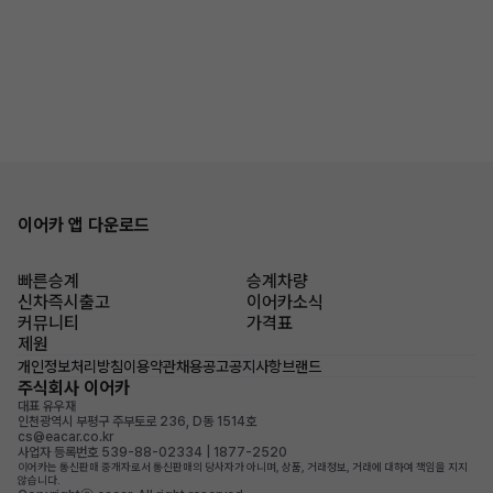
이어카 앱 다운로드
빠른승계
승계차량
신차즉시출고
이어카소식
커뮤니티
가격표
제원
개인정보처리방침
이용약관
채용공고
공지사항
브랜드
주식회사 이어카
대표 유우재
인천광역시 부평구 주부토로 236, D동 1514호
cs@eacar.co.kr
사업자 등록번호 539-88-02334 | 1877-2520
이어카는 통신판매 중개자로서 통신판매의 당사자가 아니며, 상품, 거래정보, 거래에 대하여 책임을 지지
않습니다.