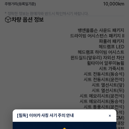
10,000km
주행거리(등록일기준)
* 정확한 정보는 판매자와 반드시 확인하시기 바랍니다.
차량 옵션 정보
뱅앤올룹슨 사운드 패키지
드라이빙 어시스턴스 패키지 Ⅱ
파퓰러 패키지
헤드램프 LED
헤드램프 하이빔 어시스트
윈드실드(앞유리) 자외선 차단
휠타이어 알루미늄휠
시트 가죽시트
시트 전동시트(동승석)
시트 전동시트(운전석)
시트 열선시트(앞)
시트 열선시트(뒤)
시트 메모리시트(운전석)
시트 메모리시트(동승석)
시트 통풍시트(운전석)
시트 통풍시트(동승석)
[필독] 이어카 사칭 사기 주의 안내
×
룸미러 전자식 룸미러(ECM)
룸미러 하이패스 내장
스티어링휠 열선내장