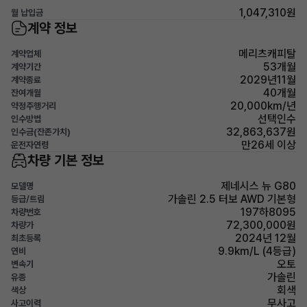
1,047,310원
월 납입금
계약 정보
메리츠캐피탈
계약업체
53개월
계약기간
2029년11월
계약종료
40개월
잔여개월
20,000km/년
약정주행거리
선택인수
인수방법
32,863,637원
인수금(잔존가치)
만26세 이상
운전자연령
차량 기본 정보
제네시스 뉴 G80
모델명
가솔린 2.5 터보 AWD 기본형
등급/트림
197하8095
차량번호
72,300,000원
차량가
2024년 12월
최초등록
9.9km/L (4등급)
연비
오토
변속기
가솔린
유종
회색
색상
무사고
사고이력