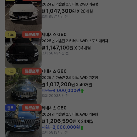
·
2024년
가솔린 2.5 터보 2WD 기본형
1,047,300
월
원 X
26
개월
조회 857
1시간 전
제네시스 G80
리스
·
2025년
가솔린 2.5 터보 AWD 스포츠 패키지
1,147,100
월
원 X
34
개월
조회 584
3시간 전
제네시스 G80
리스
·
2025년
가솔린 2.5 터보 AWD 기본형
1,017,200
월
원 X
40
개월
지원금
4,000,000원
조회 200
3시간 전
제네시스 G80
렌트
·
2024년
가솔린 2.5 터보 AWD 기본형
1,206,590
월
원 X
24
개월
지원금
2,000,000원
조회 581
3시간 전