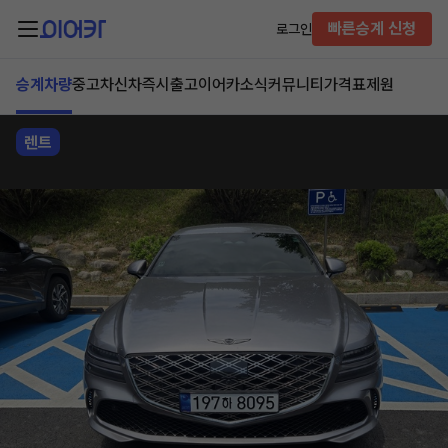
빠른승계 신청
로그인
승계차량
중고차
신차즉시출고
이어카소식
커뮤니티
가격표
제원
렌트