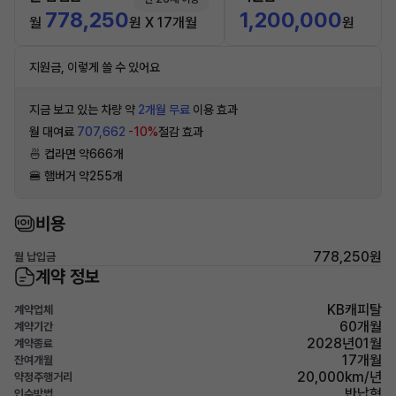
778,250
1,200,000
월
원 X 17개월
원
지원금, 이렇게 쓸 수 있어요
지금 보고 있는 차량 약
2개월 무료
이용 효과
월 대여료
707,662
-10%
절감 효과
🍜 컵라면 약666개
🍔 햄버거 약255개
비용
778,250원
월 납입금
계약 정보
KB캐피탈
계약업체
60개월
계약기간
2028년01월
계약종료
17개월
잔여개월
20,000km/년
약정주행거리
반납형
인수방법