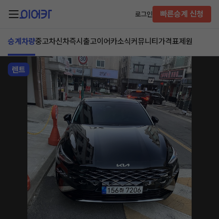
빠른승계 신청
로그인
승계차량
중고차
신차즉시출고
이어카소식
커뮤니티
가격표
제원
렌트