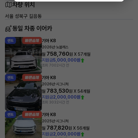
차량 위치
서울 성북구 길음동
동일 차종 이어카
기아 K8
렌트
·
2026년
노블레스
758,760
월
원 X
57
개월
지원금
5,000,000원
조회 700
2시간 전
기아 K8
렌트
·
2026년
시그니처
783,530
월
원 X
54
개월
지원금
2,000,000원
조회 303
2시간 전
기아 K8
렌트
·
2025년
시그니처
787,820
월
원 X
56
개월
지원금
2,000,000원