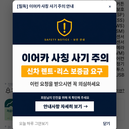
에어백 커튼
[필독] 이어카 사칭 사기 주의 안내
×
에어백 무릎보호
주행안전 차체자세제어장치(VDC,ESC,ESP)
주행안전 급제동경보시스템(ESS)
주행안전 차선이탈경보(LDWS)
주행안전 샤시 통합 제어 시스템(VSM)
주차보조 전방감지센서
주차보조 후방감지센서
주차보조 후방카메라
주차보조 어라운드뷰(AVM)
에어컨 풀오토에어컨
에어컨 공기청정기
유무선단자 블루투스
유무선단자 USB
* 정확한 정보는 판매자와 반드시 확인하시기 바랍니다.
저공해차량 정보
저공해차량이란?
공항주차장
공영주차장
20% 할인
50% 할인
오늘 하루 그만보기
닫기
* 본 정보는 지자체마다 다를 수 있으니 실제 정보와 확인해 주세요.