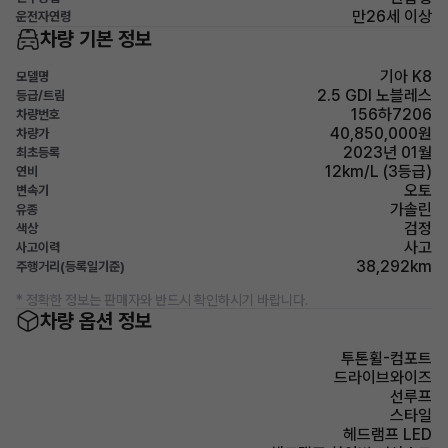
만26세 이상
운전자연령
차량 기본 정보
기아 K8
모델명
2.5 GDI 노블레스
등급/트림
156하7206
차량번호
40,850,000원
차량가
2023년 01월
최초등록
12km/L (3등급)
연비
오토
변속기
가솔린
유종
검정
색상
사고
사고이력
38,292km
주행거리(등록일기준)
* 정확한 정보는 판매자와 반드시 확인하시기 바랍니다.
차량 옵션 정보
투톤휠-컴포트
드라이브와이즈
선루프
스타일
헤드램프 LED