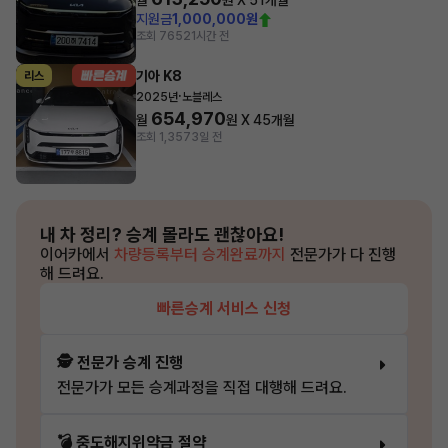
월
원 X
51
개월
지원금
1,000,000원
조회 765
21시간 전
기아 K8
리스
·
2025년
노블레스
654,970
월
원 X
45
개월
조회 1,357
3일 전
내 차 정리?
승계 몰라도 괜찮아요!
이어카에서
차량등록부터 승계완료까지
전문가가 다 진행
해 드려요.
빠른승계 서비스 신청
🕵️ 전문가 승계 진행
전문가가 모든 승계과정을 직접 대행해 드려요.
💣 중도해지위약금 절약