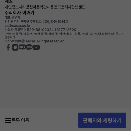
제원
개인정보처리방침
이용약관
채용공고
공지사항
브랜드
주식회사 이어카
대표 유우재
인천광역시 부평구 주부토로 236, D동 1514호
cs@eacar.co.kr
사업자 등록번호 539-88-02334 | 1877-2520
이어카는 통신판매 중개자로서 통신판매의 당사자가 아니며, 상품, 거래정보, 거래에 대하여 책임을 지지
않습니다.
Copyrightⓒ eacar. All right reserved.
판매자와 채팅하기
목록 이동