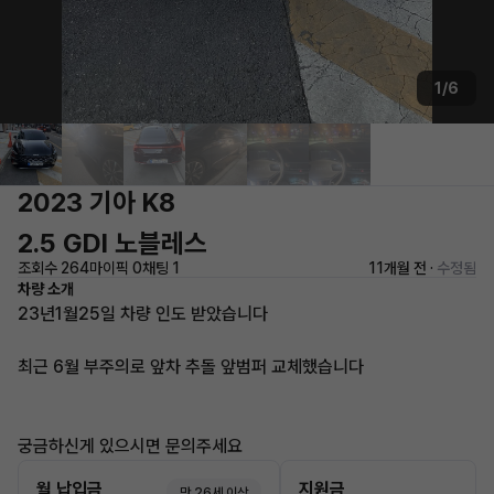
1/6
2023 기아 K8
2.5 GDI 노블레스
조회수 264
마이픽 0
채팅 1
11개월 전 ·
수정됨
차량 소개
23년1월25일 차량 인도 받았습니다
최근 6월 부주의로 앞차 추돌 앞범퍼 교체했습니다
궁금하신게 있으시면 문의주세요
월 납입금
지원금
만 26세 이상