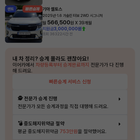
기아 셀토스
렌트
·
2025년
1.6 가솔린 터보 2WD 시그니처
566,500
월
원 X
39
개월
지원금
3,000,000원
조회 363
22시간 전
내 차 정리?
승계 몰라도 괜찮아요!
이어카에서
차량등록부터 승계완료까지
전문가가 다 진행
해 드려요.
빠른승계 서비스 신청
🕵️ 전문가 승계 진행
전문가가 모든 승계과정을 직접 대행해 드려요.
💣 중도해지위약금 절약
평균 중도해지위약금
753만원
을 절약했어요.