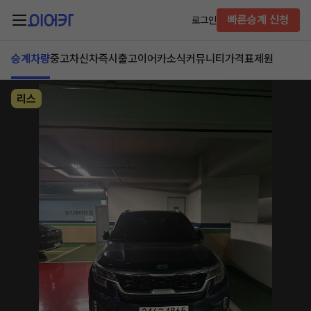
빠른승계 신청
로그인
승계차량
중고차
신차즉시출고
이어카소식
커뮤니티
가격표
제원
리스