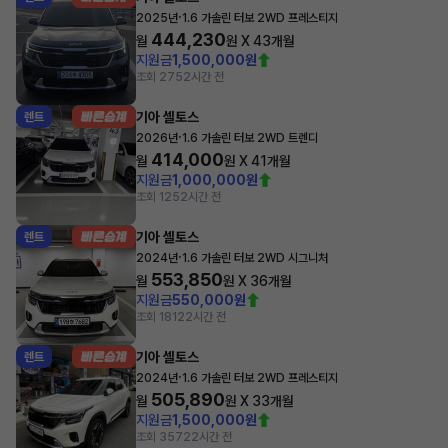
·
2025년
1.6 가솔린 터보 2WD 프레스티지
444,230
월
원 X
43
개월
지원금
1,500,000원
조회 275
2시간 전
기아 셀토스
렌트
·
2026년
1.6 가솔린 터보 2WD 트렌디
414,000
월
원 X
41
개월
지원금
1,000,000원
조회 125
2시간 전
기아 셀토스
렌트
·
2024년
1.6 가솔린 터보 2WD 시그니처
553,850
월
원 X
36
개월
지원금
550,000원
조회 181
22시간 전
기아 셀토스
렌트
·
2024년
1.6 가솔린 터보 2WD 프레스티지
505,890
월
원 X
33
개월
지원금
1,500,000원
조회 357
22시간 전