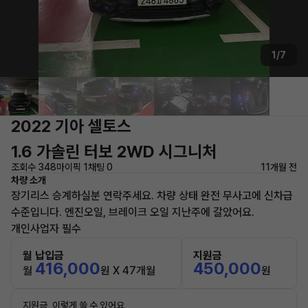
1/7
2022 기아 셀토스
1.6 가솔린 터보 2WD 시그니처
조회수 348
마이픽 1
채팅 0
11개월 전
차량 소개
장기리스 승계하실분 연락주세요. 차량 상태 완전 무사고에 신차급
수준입니다. 엔진오일, 브레이크 오일 지난주에 갈았어요.
개인사업자 필수
월 납입금
지원금
416,000
450,000
월
원 X 47개월
원
지원금, 이렇게 쓸 수 있어요