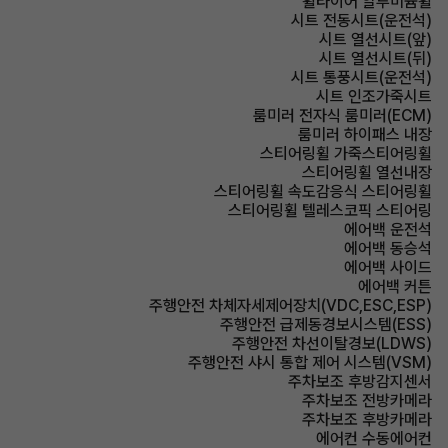
휠타이어 알루미늄휠
시트 전동시트(운전석)
시트 열선시트(앞)
시트 열선시트(뒤)
시트 통풍시트(운전석)
시트 인조가죽시트
룸미러 전자식 룸미러(ECM)
룸미러 하이패스 내장
스티어링휠 가죽스티어링휠
스티어링휠 열선내장
스티어링휠 속도감응식 스티어링휠
스티어링휠 텔레스코픽 스티어링
에어백 운전석
에어백 동승석
에어백 사이드
에어백 커튼
주행안전 차체자세제어장치(VDC,ESC,ESP)
주행안전 급제동경보시스템(ESS)
주행안전 차선이탈경보(LDWS)
주행안전 샤시 통합 제어 시스템(VSM)
주차보조 후방감지센서
주차보조 전방카메라
주차보조 후방카메라
에어컨 수동에어컨