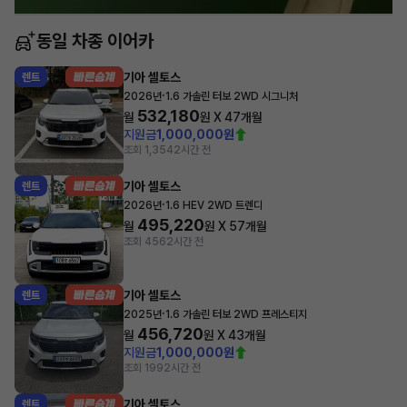
동일 차종 이어카
기아 셀토스
렌트
·
2026년
1.6 가솔린 터보 2WD 시그니처
532,180
월
원 X
47
개월
지원금
1,000,000원
조회 1,354
2시간 전
기아 셀토스
렌트
·
2026년
1.6 HEV 2WD 트렌디
495,220
월
원 X
57
개월
조회 456
2시간 전
기아 셀토스
렌트
·
2025년
1.6 가솔린 터보 2WD 프레스티지
456,720
월
원 X
43
개월
지원금
1,000,000원
조회 199
2시간 전
기아 셀토스
렌트