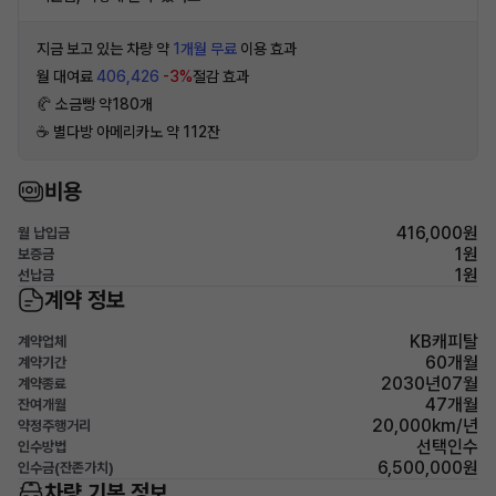
지금 보고 있는 차량 약
1개월 무료
이용 효과
월 대여료
406,426
-3%
절감 효과
🥐 소금빵 약180개
☕️ 별다방 아메리카노 약 112잔
비용
416,000원
월 납입금
1원
보증금
1원
선납금
계약 정보
KB캐피탈
계약업체
60개월
계약기간
2030년07월
계약종료
47개월
잔여개월
20,000km/년
약정주행거리
선택인수
인수방법
6,500,000원
인수금(잔존가치)
차량 기본 정보