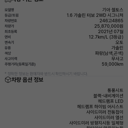
기아 셀토스
모델명
1.6 가솔린 터보 2WD 시그니처
등급/트림
246고4865
차량번호
25,870,000원
차량가
2021년 07월
최초등록
12.7km/L (3등급)
연비
오토
변속기
가솔린
유종
파랑(남색,곤색)
색상
무사고
사고이력
59,000km
주행거리(등록일기준)
* 정확한 정보는 판매자와 반드시 확인하시기 바랍니다.
차량 옵션 정보
통풍시트
블랙-내비게이션
헤드램프 LED
헤드램프 하이빔 어시스트
사이드미러 전동접이
사이드미러 열선
사이드미러 방향지시등 일체형