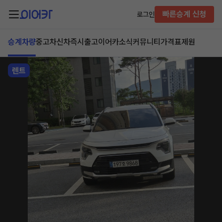
빠른승계 신청
로그인
승계차량
중고차
신차즉시출고
이어카소식
커뮤니티
가격표
제원
렌트