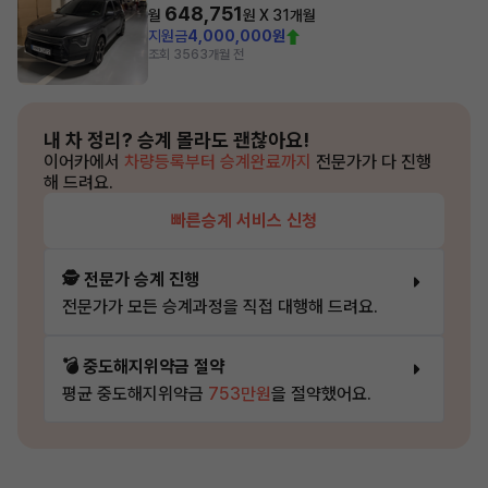
648,751
월
원 X
31
개월
지원금
4,000,000원
조회 356
3개월 전
내 차 정리?
승계 몰라도 괜찮아요!
이어카에서
차량등록부터 승계완료까지
전문가가 다 진행
해 드려요.
빠른승계 서비스 신청
🕵️ 전문가 승계 진행
전문가가 모든 승계과정을 직접 대행해 드려요.
💣 중도해지위약금 절약
평균 중도해지위약금
753만원
을 절약했어요.