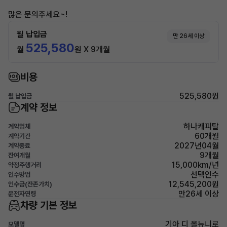
많은 문의주세요~!
월 납입금
만 26세 이상
525,580
월
원 X 9개월
비용
525,580원
월 납입금
계약 정보
하나캐피탈
계약업체
60개월
계약기간
2027년04월
계약종료
9개월
잔여개월
15,000km/년
약정주행거리
선택인수
인수방법
12,545,200원
인수금(잔존가치)
만26세 이상
운전자연령
차량 기본 정보
기아 디 올뉴니로
모델명