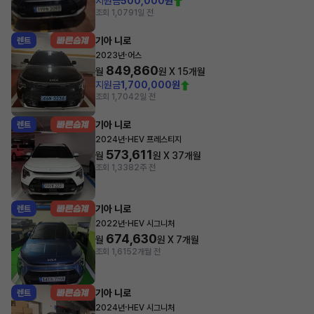
지원금
500,000원
조회 1,079
1일 전
기아 니로
렌트
·
2023년
어스
849,860
월
원 X
15
개월
지원금
1,700,000원
조회 1,704
2일 전
기아 니로
렌트
·
2024년
HEV 프레스티지
573,611
월
원 X
37
개월
조회 1,338
2주 전
기아 니로
렌트
·
2022년
HEV 시그니처
674,630
월
원 X
7
개월
조회 1,615
2개월 전
기아 니로
렌트
·
2024년
HEV 시그니처