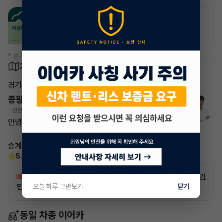
공항주차장
공영주차장
50% 할인
50% 할인
* 본 정보는 지자체마다 다를 수 있으니 실제 정보와 확인해 주세요.
차량 위치
경기 남양주시
종왕현 매니저
전문교육수료
자격인증완료
안녕하세요~ 이어카 종왕현 매니저입니다.
승계하시면서 불편한점 없도록 깔끔하게 진행드리겠습니다!
5.0
(13)
빠른승계
서비스
자세히 보기
인증 차량으로 승계하는 이유?
오늘 하루 그만보기
닫기
동일 차종 이어카