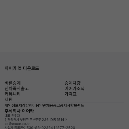
이어카 앱 다운로드
빠른승계
승계차량
신차즉시출고
이어카소식
커뮤니티
가격표
제원
개인정보처리방침
이용약관
채용공고
공지사항
브랜드
주식회사 이어카
대표 유우재
인천광역시 부평구 주부토로 236, D동 1514호
cs@eacar.co.kr
사업자 등록번호 539-88-02334 | 1877-2520