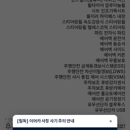
휠타이어 알루미늄휠
시트 인조가죽시트
룸미러 하이패스 내장
스티어링휠 속도감응식 스티어링휠
스티어링휠 텔레스코픽 스티어링
파킹 전자식 파킹
에어백 운전석
에어백 동승석
에어백 사이드
에어백 커튼
에어백 무릎보호
주행안전 급제동경보시스템(ESS)
주행안전 차선이탈경보(LDWS)
주행안전 샤시 통합 제어 시스템(VSM)
주차보조 후방감지센서
주차보조 후방카메라
에어컨 풀오토에어컨
에어컨 공기청정기
유무선단자 블루투스
유무선단자 USB
* 정확한 정보는 판매자와 반드시 확인하시기 바랍니다.
[필독] 이어카 사칭 사기 주의 안내
×
저공해차량 정보
저공해차량이란?