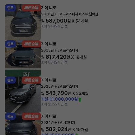
기아 니로
렌트
·
2026년
HEV 프레스티지 베스트 셀렉션
587,000
월
원 X
54
개월
조회 248
2시간 전
기아 니로
렌트
·
2023년
HEV 프레스티지
617,420
월
원 X
18
개월
조회 604
2시간 전
기아 니로
렌트
·
2025년
HEV 프레스티지
543,790
월
원 X
33
개월
지원금
1,000,000원
조회 285
2시간 전
기아 니로
렌트
·
2024년
HEV 시그니처
582,924
월
원 X
19
개월