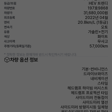
HEV 트렌디
등급/트림
197호9868
차량번호
31,680,000원
차량가
2022년 04월
최초등록
20.8km/L (1등급)
연비
오토
변속기
가솔린+전기
유종
화이트
색상
무사고
사고이력
57,000km
주행거리(등록일기준)
* 정확한 정보는 판매자와 반드시 확인하시기 바랍니다.
차량 옵션 정보
기본-컨비니언스
드라이브와이즈
내비게이션
스타일
헤드램프 하이빔 어시스트
헤드램프 프로젝션 타입
사이드미러 전동접이
사이드미러 열선
사이드미러 방향지시등 일체형
윈드실드(앞유리) 자외선 차단