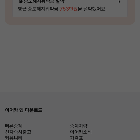
💣 중도해지위약금 절약
평균 중도해지위약금
753만원
을 절약했어요.
이어카 앱 다운로드
빠른승계
승계차량
신차즉시출고
이어카소식
커뮤니티
가격표