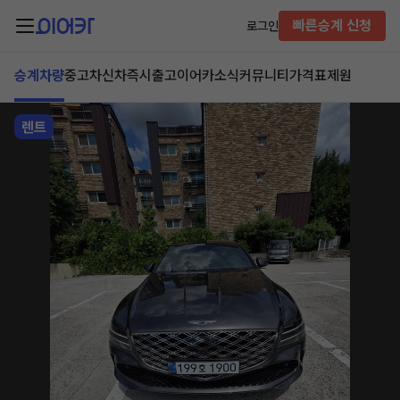
빠른승계 신청
로그인
승계차량
중고차
신차즉시출고
이어카소식
커뮤니티
가격표
제원
렌트