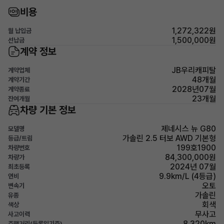
비용
1,272,322원
월 납입금
1,500,000원
선납금
계약 정보
JB우리캐피탈
계약업체
48개월
계약기간
2028년07월
계약종료
23개월
잔여개월
차량 기본 정보
제네시스 뉴 G80
모델명
가솔린 2.5 터보 AWD 기본형
등급/트림
199호1900
차량번호
84,300,000원
차량가
2024년 07월
최초등록
9.9km/L (4등급)
연비
오토
변속기
가솔린
유종
회색
색상
무사고
사고이력
8,320km
주행거리(등록일기준)