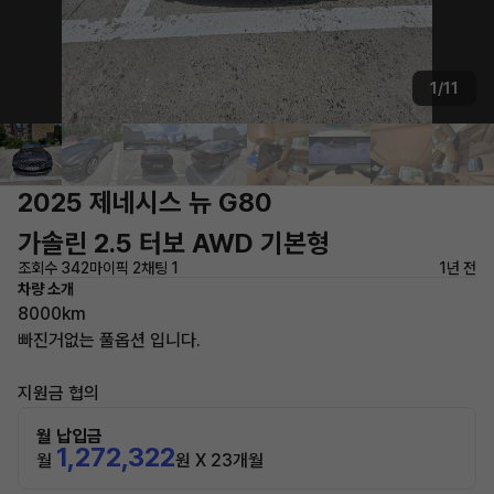
1/11
2025 제네시스 뉴 G80
가솔린 2.5 터보 AWD 기본형
조회수 342
마이픽 2
채팅 1
1년 전
차량 소개
8000km
빠진거없는 풀옵션 입니다.
지원금 협의
월 납입금
1,272,322
월
원 X 23개월