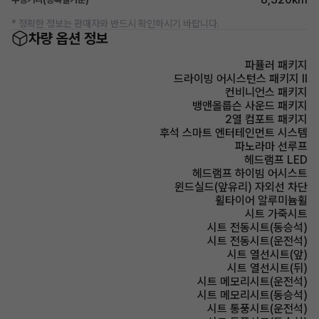
* 정확한 정보는 판매자와 반드시 확인하시기 바랍니다.
차량 옵션 정보
파퓰러 패키지
드라이빙 어시스턴스 패키지 Ⅱ
컨비니언스 패키지
뱅앤올룹슨 사운드 패키지
2열 컴포트 패키지
후석 스마트 엔터테인먼트 시스템
파노라마 선루프
헤드램프 LED
헤드램프 하이빔 어시스트
윈드실드(앞유리) 자외선 차단
휠타이어 알루미늄휠
시트 가죽시트
시트 전동시트(동승석)
시트 전동시트(운전석)
시트 열선시트(앞)
시트 열선시트(뒤)
시트 메모리시트(운전석)
시트 메모리시트(동승석)
시트 통풍시트(운전석)