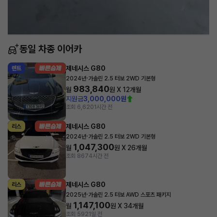
동일 차종 이어카
제네시스 G80
렌트
·
2024년
가솔린 2.5 터보 2WD 기본형
983,840
월
원 X
12
개월
지원금
3,000,000원
조회 6,620
1시간 전
제네시스 G80
리스
·
2024년
가솔린 2.5 터보 2WD 기본형
1,047,300
월
원 X
26
개월
조회 867
4시간 전
제네시스 G80
리스
·
2025년
가솔린 2.5 터보 AWD 스포츠 패키지
1,147,100
월
원 X
34
개월
조회 592
1일 전