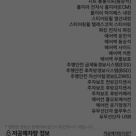
시트 통풍시트(동승석)
룸미러 전자식 룸미러(ECM)
룸미러 하이패스 내장
스티어링휠 열선내장
스티어링휠 텔레스코픽 스티어링
파킹 전자식 파킹
에어백 운전석
에어백 동승석
에어백 사이드
에어백 커튼
에어백 무릎보호
주행안전 급제동경보시스템(ESS)
주행안전 후측방경보시스템(BSD)
주행안전 차선이탈경보(LDWS)
주차보조 전방감지센서
주차보조 후방감지센서
주차보조 후방카메라
에어컨 풀오토에어컨
에어컨 공기청정기
유무선단자 블루투스
유무선단자 USB
* 정확한 정보는 판매자와 반드시 확인하시기 바랍니다.
저공해차량 정보
저공해차량이란?