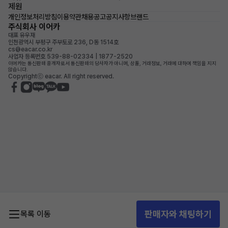
제원
개인정보처리방침
이용약관
채용공고
공지사항
브랜드
주식회사 이어카
대표 유우재
인천광역시 부평구 주부토로 236, D동 1514호
cs@eacar.co.kr
사업자 등록번호 539-88-02334 | 1877-2520
이어카는 통신판매 중개자로서 통신판매의 당사자가 아니며, 상품, 거래정보, 거래에 대하여 책임을 지지
않습니다.
Copyrightⓒ eacar. All right reserved.
판매자와 채팅하기
목록 이동