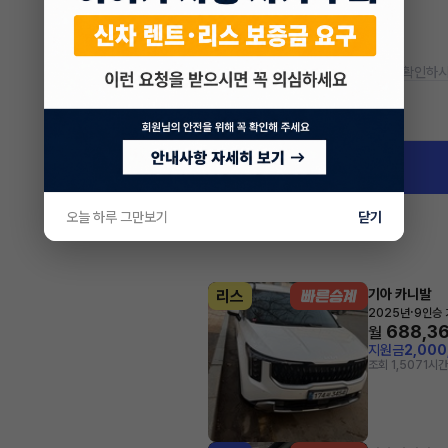
* 정확한 정보는 판매자와 반드시 확인하시
차량 위치
경기 성남시 분당구 이매동
오늘 하루 그만보기
닫기
기아 카니발
리스
·
2025년
9인승
688,3
월
지원금
2,00
조회 1,507
1시간