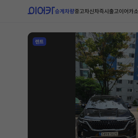
승계차량
중고차
신차즉시출고
이어카
렌트