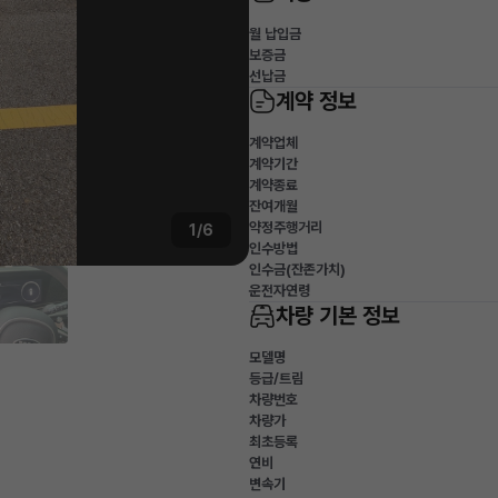
월 납입금
보증금
선납금
계약 정보
계약업체
계약기간
계약종료
잔여개월
약정주행거리
1/6
인수방법
인수금(잔존가치)
운전자연령
차량 기본 정보
모델명
등급/트림
차량번호
차량가
최초등록
연비
변속기