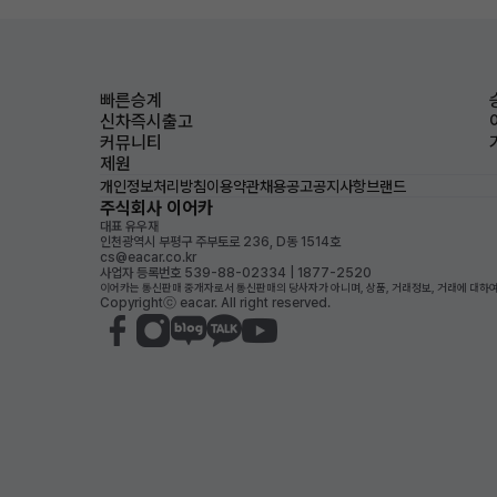
빠른승계
신차즉시출고
커뮤니티
제원
개인정보처리방침
이용약관
채용공고
공지사항
브랜드
주식회사 이어카
대표 유우재
인천광역시 부평구 주부토로 236, D동 1514호
cs@eacar.co.kr
사업자 등록번호 539-88-02334 | 1877-2520
이어카는 통신판매 중개자로서 통신판매의 당사자가 아니며, 상품, 거래정보, 거래에 대하여
Copyrightⓒ eacar. All right reserved.