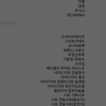
디젤
검정
무사고
30,800km
기 바랍니다.
드라이브와이즈
스마트커넥트
모니터링팩
KRELL사운드
듀얼선루프
기본형-컴포트
스타일
헤드램프 하이빔 어시스트
사이드미러 전동접이
사이드미러 열선
사이드미러 방향지시등 일체형
사이드미러 후진각도조절
휠타이어 알루미늄휠
시트 가죽시트
시트 전동시트(동승석)
시트 전동시트(운전석)