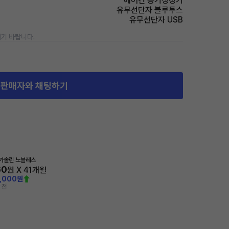
에어컨 공기청정기
유무선단자 블루투스
유무선단자 USB
기 바랍니다.
판매자와 채팅하기
 가솔린 노블레스
60
원 X
41
개월
0,000원
 전