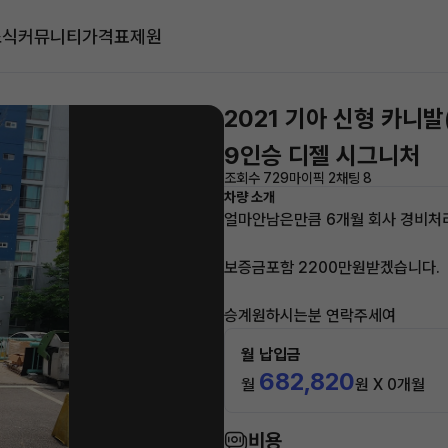
소식
커뮤니티
가격표
제원
2021 기아 신형 카니발
9인승 디젤 시그니처
조회수 729
마이픽 2
채팅 8
차량 소개
얼마안남은만큼 6개월 회사 경비처
보증금포함 2200만원받겠습니다.
승계원하시는분 연락주세여
월 납입금
682,820
월
원 X 0개월
비용