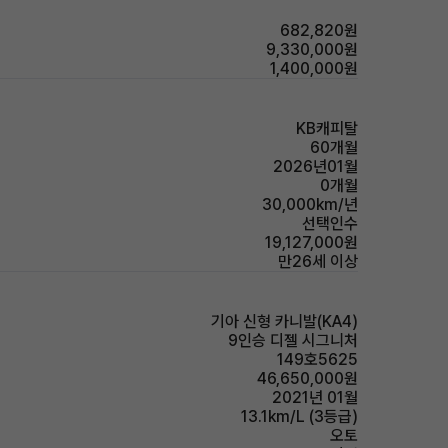
682,820원
9,330,000원
1,400,000원
KB캐피탈
60개월
2026년01월
0개월
30,000km/년
선택인수
19,127,000원
만26세 이상
기아 신형 카니발(KA4)
9인승 디젤 시그니처
149호5625
46,650,000원
2021년 01월
13.1km/L (3등급)
오토