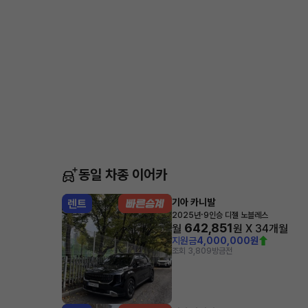
동일 차종 이어카
기아 카니발
렌트
·
2025년
9인승 디젤 노블레스
642,851
월
원 X
34
개월
지원금
4,000,000원
조회 3,809
방금전