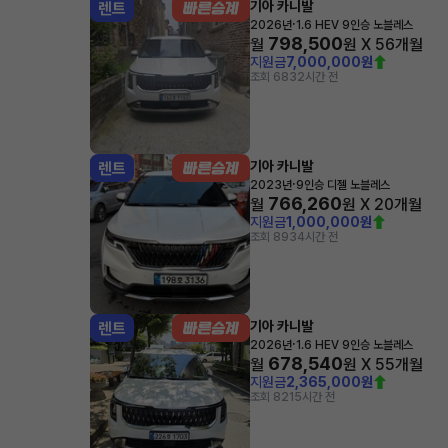
기아 카니발
렌트
·
2026년
1.6 HEV 9인승 노블레스
798,500
월
원 X
56
개월
지원금
7,000,000원
조회 683
2시간 전
기아 카니발
렌트
·
2023년
9인승 디젤 노블레스
766,260
월
원 X
20
개월
지원금
1,000,000원
조회 893
4시간 전
기아 카니발
렌트
·
2026년
1.6 HEV 9인승 노블레스
678,540
월
원 X
55
개월
지원금
2,365,000원
조회 82
15시간 전