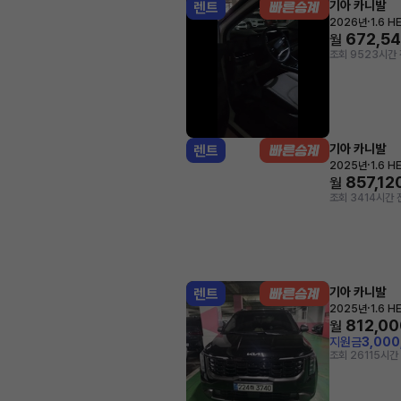
기아 카니발
렌트
·
2026년
1.6 
672,5
월
조회 952
3시간 
기아 카니발
렌트
·
2025년
1.6 
857,12
월
조회 34
14시간 
기아 카니발
렌트
·
2025년
1.6 
812,00
월
지원금
3,00
조회 261
15시간