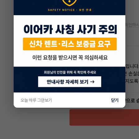
* 정확한 정보는 판매자와 반드시 확인하시
차량 위치
전남 무안군
임준영 매니저
전문교육수료
자격인증완료
고객님의 만족이 첫번째 목표입니다
어렵고 복잡한 리스/렌트 처분 손실
신속하게 차량 인도까지 책임지도록
5.0
(30)
오늘 하루 그만보기
닫기
빠른승계
서비스
인증 차량으로 