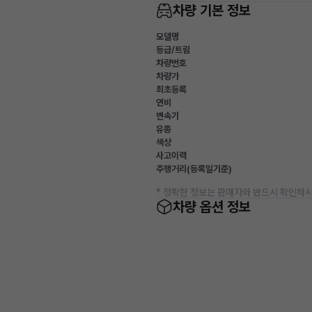
차량 기본 정보
모델명
등급/트림
차량번호
차량가
최초등록
연비
변속기
유종
색상
사고이력
주행거리(등록일기준)
* 정확한 정보는 판매자와 반드시 확인하시
차량 옵션 정보