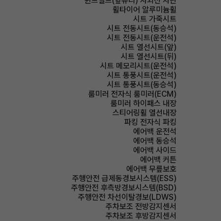
윈드실드(앞유리) 자외선 차단
휠타이어 알루미늄휠
시트 가죽시트
시트 전동시트(동승석)
시트 전동시트(운전석)
시트 열선시트(앞)
시트 열선시트(뒤)
시트 메모리시트(운전석)
시트 통풍시트(운전석)
시트 통풍시트(동승석)
룸미러 전자식 룸미러(ECM)
룸미러 하이패스 내장
스티어링휠 열선내장
파킹 전자식 파킹
에어백 운전석
에어백 동승석
에어백 사이드
에어백 커튼
에어백 무릎보호
주행안전 급제동경보시스템(ESS)
주행안전 후측방경보시스템(BSD)
주행안전 차선이탈경보(LDWS)
주차보조 전방감지센서
주차보조 후방감지센서