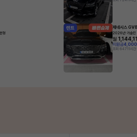
조회 724
11시간
제네시스 GV
렌트
·
기본형
2026년
가솔린 
1,144,1
월
지원금
4,00
조회 647
11시간