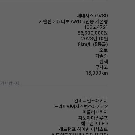
제네시스 GV80
가솔린 3.5 터보 AWD 5인승 기본형
102고4721
86,630,000원
2023년 10월
8km/L (5등급)
오토
가솔린
흰색
무사고
16,000km
기 바랍니다.
컨비니언스패키지
드라이빙어시스턴스패키지2
파퓰러패키지
파노라마썬루프
헤드램프 LED
헤드램프 하이빔 어시스트