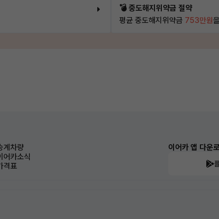
💣 중도해지위약금 절약
평균 중도해지위약금
753만원
을
승계차량
이어카 앱 다운
이어카소식
가격표