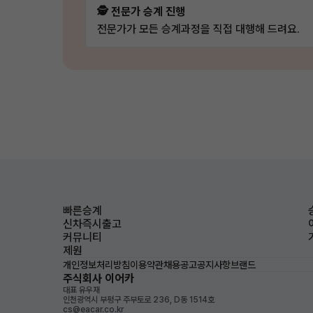
🕵️ 전문가 승계 진행
전문가가 모든 승계과정을 직접 대행해 드려요.
빠른승계
신차즉시출고
커뮤니티
제원
개인정보처리방침
이용약관
채용공고
공지사항
브랜드
주식회사 이어카
대표 유우재
인천광역시 부평구 주부토로 236, D동 1514호
cs@eacar.co.kr