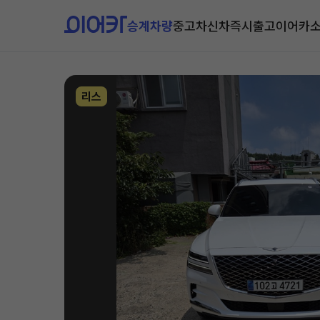
승계차량
중고차
신차즉시출고
이어카
리스