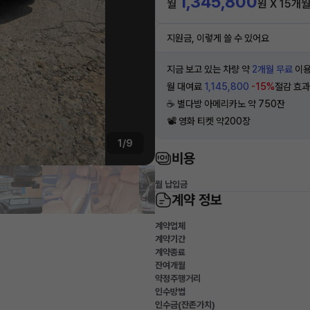
1,345,800
월
원 X 15개
지원금, 이렇게 쓸 수 있어요
지금 보고 있는 차량 약
2개월 무료
이용
월 대여료
1,145,800
-15%
절감 효과
☕️ 별다방 아메리카노 약 750잔
📽 영화 티켓 약200장
1/9
비용
월 납입금
계약 정보
계약업체
계약기간
계약종료
잔여개월
약정주행거리
인수방법
인수금(잔존가치)