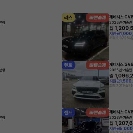
제네시스 GV
리스
·
기본형
2025년
가솔린 
1,209,
월
지원금
1,000
조회 2,372
5시
제네시스 GV
렌트
·
기본형
2025년
가솔린 
1,096,
월
지원금
1,500
조회 70
11시간 
제네시스 GV
렌트
·
기본형
2023년
가솔린 
1,207,
월
지원금
5,00