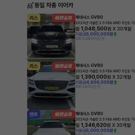
동일 차종 이어카
제네시스 GV80
리스
·
2024년
가솔린 2.5 터보 AWD 5인승 
1,048,500
월
원 X
30
개월
지원금
5,000,000원
조회 5,083
1시간 전
제네시스 GV80
리스
·
2024년
가솔린 3.5 터보 AWD 5인승 
1,390,000
월
원 X
32
개월
지원금
4,600,000원
조회 54
11시간 전
제네시스 GV80
렌트
·
2024년
가솔린 2.5 터보 AWD 6인승 
1,346,620
월
원 X
30
개월
지원금
5,000,000원