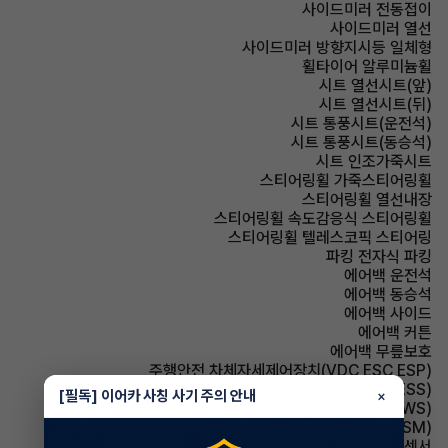
사이드미러 전동접이
사이드미러 열선
사이드미러 방향지시등 일체형
휠타이어 알루미늄휠
시트 열선시트(앞)
시트 열선시트(뒤)
시트 통풍시트(운전석)
시트 통풍시트(동승석)
시트 인조가죽시트
스티어링휠 가죽스티어링휠
스티어링휠 열선내장
스티어링휠 속도감응식 스티어링휠
스티어링휠 텔레스코픽 스티어링
파킹 전자식 파킹
에어백 운전석
에어백 동승석
에어백 사이드
에어백 커튼
에어백 무릎보호
주행안전 차체자세제어장치(VDC,ESC,ESP)
주행안전 급제동경보시스템(ESS)
[필독] 이어카 사칭 사기 주의 안내
×
주행안전 차선이탈경보(LDWS)
주행안전 샤시 통합 제어 시스템(VSM)
주차보조 전방감지센서