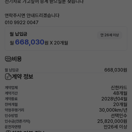
전기차로 가고싶어 승계 받으실분 찾습니다
연락주시면 안내드리겠습니다
010 9922 0047
월 납입금
만 26세 이상
668,030
월
원 X 20개월
비용
668,030원
월 납입금
계약 정보
신한카드
계약업체
48개월
계약기간
2028년04월
계약종료
20개월
잔여개월
30,000km/년
약정주행거리
선택인수
인수방법
25,820,000원
인수금(잔존가치)
만26세 이상
운전자연령