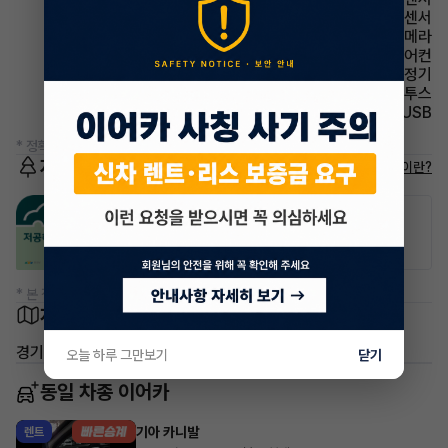
주차보조 후방감지센서
주차보조 후방카메라
에어컨 풀오토에어컨
에어컨 공기청정기
유무선단자 블루투스
유무선단자 USB
* 정확한 정보는 판매자와 반드시 확인하시기 바랍니다.
저공해차량 정보
저공해차량이란?
공항주차장
공영주차장
50% 할인
50% 할인
* 본 정보는 지자체마다 다를 수 있으니 실제 정보와 확인해 주세요.
차량 위치
경기 성남시 분당구 대장동
오늘 하루 그만보기
닫기
동일 차종 이어카
기아 카니발
렌트