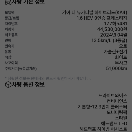
차량 기본 정보
기아 더 뉴카니발 하이브리드(KA4)
모델명
1.6 HEV 9인승 프레스티지
등급/트림
177하5481
차량번호
44,530,000원
차량가
2024년 04월
최초등록
13.5km/L (3등급)
연비
오토
변속기
가솔린+전기
유종
화이트
색상
무사고
사고이력
51,000km
주행거리(등록일기준)
* 정확한 정보는 판매자와 반드시 확인하시기 바랍니다.
차량 옵션 정보
드라이브와이즈
컨비니언스
기본형-12.3인치 클러스터
모니터링팩
스타일
헤드램프 LED
헤드램프 하이빔 어시스트