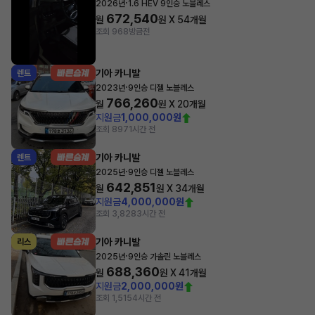
·
2026년
1.6 HEV 9인승 노블레스
672,540
월
원 X
54
개월
조회 968
방금전
기아 카니발
렌트
·
2023년
9인승 디젤 노블레스
766,260
월
원 X
20
개월
지원금
1,000,000원
조회 897
1시간 전
기아 카니발
렌트
·
2025년
9인승 디젤 노블레스
642,851
월
원 X
34
개월
지원금
4,000,000원
조회 3,828
3시간 전
기아 카니발
리스
·
2025년
9인승 가솔린 노블레스
688,360
월
원 X
41
개월
지원금
2,000,000원
조회 1,515
4시간 전