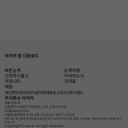
이어카 앱 다운로드
빠른승계
승계차량
신차즉시출고
이어카소식
커뮤니티
가격표
제원
개인정보처리방침
이용약관
채용공고
공지사항
브랜드
주식회사 이어카
대표 유우재
인천광역시 부평구 주부토로 236, D동 1514호
cs@eacar.co.kr
사업자 등록번호 539-88-02334 | 1877-2520
이어카는 통신판매 중개자로서 통신판매의 당사자가 아니며, 상품, 거래정보, 거래에 대하여 책임을 지지
않습니다.
Copyrightⓒ eacar. All right reserved.