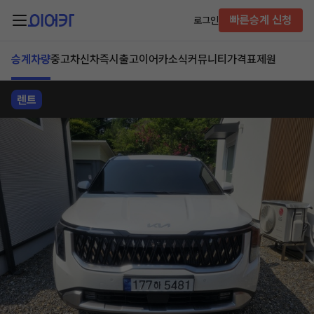
빠른승계 신청
로그인
승계차량
중고차
신차즉시출고
이어카소식
커뮤니티
가격표
제원
렌트