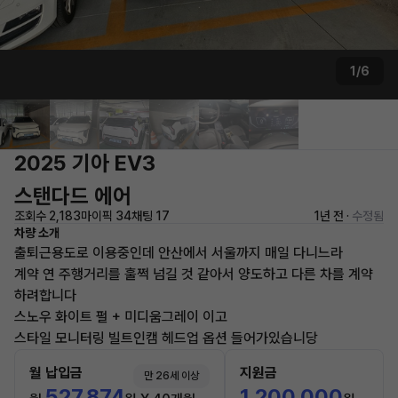
1/6
2025 기아 EV3
스탠다드 에어
조회수 2,183
마이픽 34
채팅 17
1년 전 ·
수정됨
차량 소개
출퇴근용도로 이용중인데 안산에서 서울까지 매일 다니느라
계약 연 주행거리를 훌쩍 넘길 것 같아서 양도하고 다른 차를 계약
하려합니다
스노우 화이트 펄 + 미디움그레이 이고
스타일 모니터링 빌트인캠 헤드업 옵션 들어가있습니당
월 납입금
지원금
만 26세 이상
527,874
1,200,000