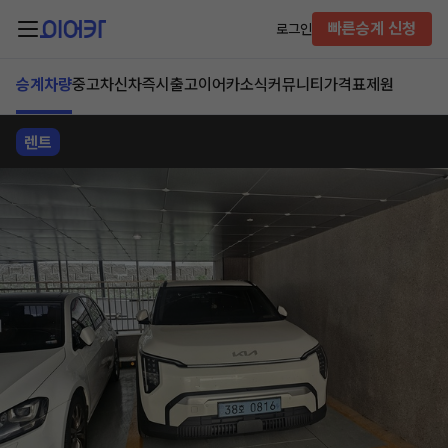
빠른승계 신청
로그인
승계차량
중고차
신차즉시출고
이어카소식
커뮤니티
가격표
제원
렌트