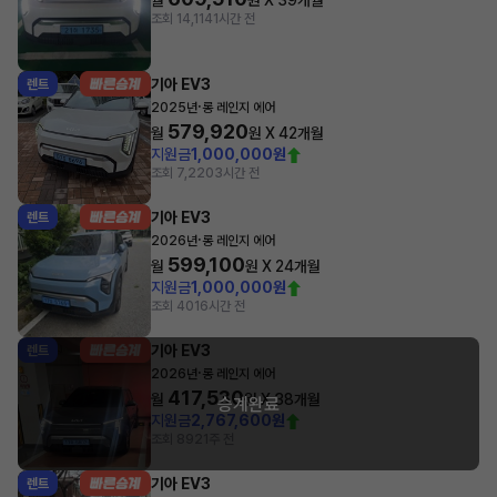
월
원 X
39
개월
조회 14,114
1시간 전
기아 EV3
렌트
·
2025년
롱 레인지 에어
579,920
월
원 X
42
개월
지원금
1,000,000원
조회 7,220
3시간 전
기아 EV3
렌트
·
2026년
롱 레인지 에어
599,100
월
원 X
24
개월
지원금
1,000,000원
조회 401
6시간 전
기아 EV3
렌트
·
2026년
롱 레인지 에어
417,530
월
원 X
38
개월
승계완료
지원금
2,767,600원
조회 892
1주 전
기아 EV3
렌트