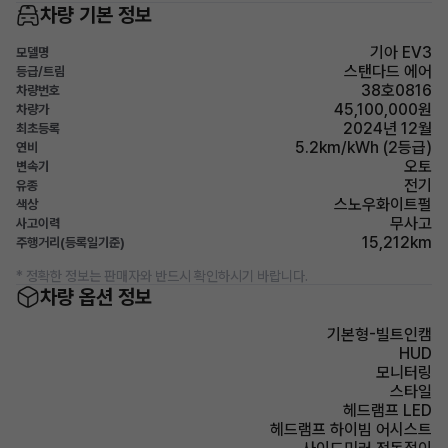
차량 기본 정보
기아 EV3
모델명
스탠다드 에어
등급/트림
38호0816
차량번호
45,100,000원
차량가
2024년 12월
최초등록
5.2km/kWh (2등급)
연비
오토
변속기
전기
유종
스노우화이트펄
색상
무사고
사고이력
15,212km
주행거리(등록일기준)
* 정확한 정보는 판매자와 반드시 확인하시기 바랍니다.
차량 옵션 정보
기본형-빌트인캠
HUD
모니터링
스타일
헤드램프 LED
헤드램프 하이빔 어시스트