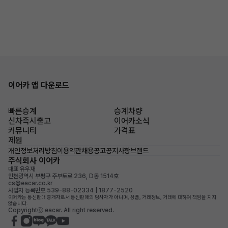
이어카 앱 다운로드
빠른승계
승계차량
신차즉시출고
이어카소식
커뮤니티
가격표
제원
개인정보처리방침
이용약관
채용공고
공지사항
브랜드
주식회사 이어카
대표 유우재
인천광역시 부평구 주부토로 236, D동 1514호
cs@eacar.co.kr
사업자 등록번호 539-88-02334 | 1877-2520
이어카는 통신판매 중개자로서 통신판매의 당사자가 아니며, 상품, 거래정보, 거래에 대하여 책임을 지지
않습니다.
Copyrightⓒ eacar. All right reserved.