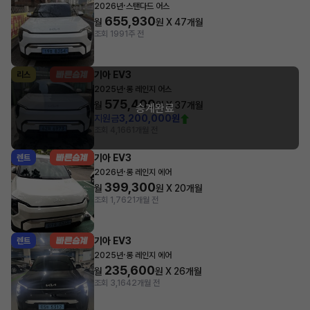
·
2026년
스탠다드 어스
655,930
월
원 X
47
개월
조회 199
1주 전
기아 EV3
리스
·
2025년
롱 레인지 어스
575,400
월
원 X
37
개월
승계완료
지원금
3,200,000원
조회 4,166
1개월 전
기아 EV3
렌트
·
2026년
롱 레인지 에어
399,300
월
원 X
20
개월
조회 1,762
1개월 전
기아 EV3
렌트
·
2025년
롱 레인지 에어
235,600
월
원 X
26
개월
조회 3,164
2개월 전