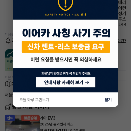
주차보조 후방카메라
에어컨 풀오토에어컨
에어컨 공기청정기
유무선단자 블루투스
유무선단자 USB
* 정확한 정보는 판매자와 반드시 확인하시기 바랍니다.
저공해차량 정보
저공해차량이란?
공항주차장
공영주차장
50% 할인
50% 할인
* 본 정보는 지자체마다 다를 수 있으니 실제 정보와 확인해 주세요.
차량 위치
서울 종로구 동숭동
오늘 하루 그만보기
닫기
동일 차종 이어카
기아 EV3
렌트
·
2025년
롱 레인지 어스
609,510