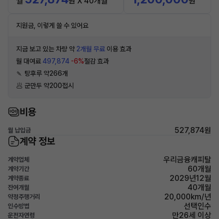
월
원 X 40개월
원
지원금, 이렇게 쓸 수 있어요
지금 보고 있는 차량 약
2개월 무료
이용 효과
월 대여료
497,874
-6%
절감 효과
🍡 탕후루 약266개
🥟 군만두 약200접시
비용
527,874원
월 납입금
계약 정보
우리금융캐피탈
계약업체
60개월
계약기간
2029년12월
계약종료
40개월
잔여개월
20,000km/년
약정주행거리
선택인수
인수방법
만26세 이상
운전자연령