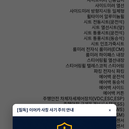
사이드미러 전동접이
사이드미러 열선
사이드미러 방향지시등 일체형
휠타이어 알루미늄휠
시트 전동시트(운전석)
시트 열선시트(앞)
시트 통풍시트(운전석)
시트 통풍시트(동승석)
시트 인조가죽시트
룸미러 전자식 룸미러(ECM)
룸미러 하이패스 내장
스티어링휠 열선내장
스티어링휠 텔레스코픽 스티어링
파킹 전자식 파킹
에어백 운전석
에어백 동승석
에어백 사이드
에어백 커튼
주행안전 차체자세제어장치(VDC,ESC,ESP)
주행안전 급제동경보시스템(ESS)
주행안전 차선이탈경보(LDWS)
[필독] 이어카 사칭 사기 주의 안내
×
주행안전 샤시 통합 제어 시스템(VSM)
주차보조 전방감지센서
주차보조 후방감지센서