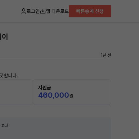
로그인
앱 다운로드
빠른승계 신청
레이
1년 전
끗합니다.
지원금
460,000
원
 효과