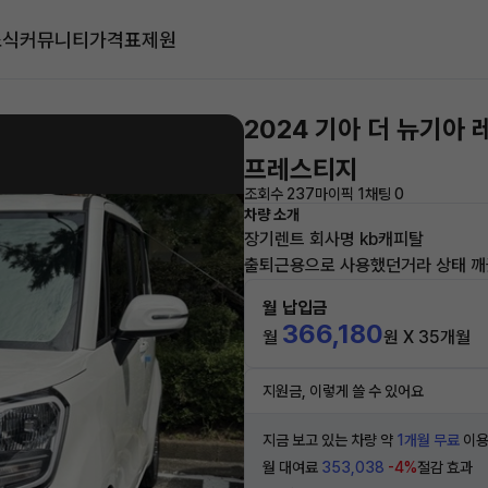
소식
커뮤니티
가격표
제원
2024 기아 더 뉴기아 
프레스티지
조회수 237
마이픽 1
채팅 0
차량 소개
장기렌트 회사명 kb캐피탈
출퇴근용으로 사용했던거라 상태 깨
월 납입금
366,180
월
원 X 35개월
지원금, 이렇게 쓸 수 있어요
지금 보고 있는 차량 약
1개월 무료
이용
월 대여료
353,038
-4%
절감 효과