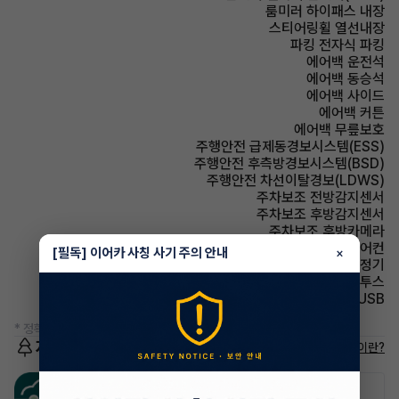
룸미러 하이패스 내장
스티어링휠 열선내장
파킹 전자식 파킹
에어백 운전석
에어백 동승석
에어백 사이드
에어백 커튼
에어백 무릎보호
주행안전 급제동경보시스템(ESS)
주행안전 후측방경보시스템(BSD)
주행안전 차선이탈경보(LDWS)
주차보조 전방감지센서
주차보조 후방감지센서
주차보조 후방카메라
에어컨 풀오토에어컨
[필독] 이어카 사칭 사기 주의 안내
×
에어컨 공기청정기
유무선단자 블루투스
유무선단자 USB
* 정확한 정보는 판매자와 반드시 확인하시기 바랍니다.
저공해차량 정보
저공해차량이란?
공항주차장
공영주차장