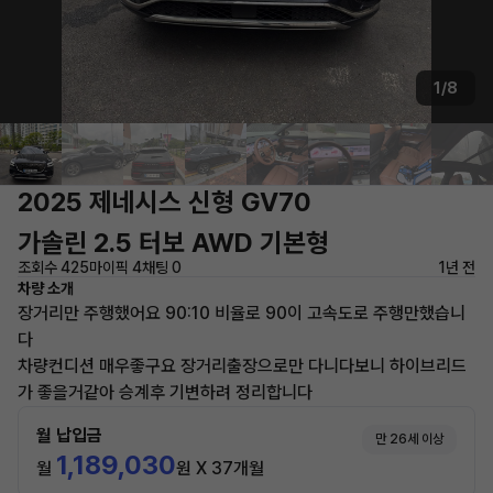
1/8
2025 제네시스 신형 GV70
가솔린 2.5 터보 AWD 기본형
조회수 425
마이픽 4
채팅 0
1년 전
차량 소개
장거리만 주행했어요 90:10 비율로 90이 고속도로 주행만했습니
다
차량컨디션 매우좋구요 장거리출장으로만 다니다보니 하이브리드
가 좋을거같아 승계후 기변하려 정리합니다
월 납입금
만 26세 이상
1,189,030
월
원 X 37개월