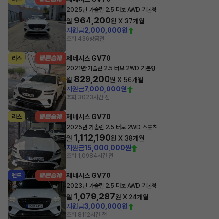
·
2025년
가솔린 2.5 터보 AWD 기본형
964,200
월
원 X
37
개월
지원금
2,000,000원
조회 436
방금전
제네시스 GV70
리스
·
2021년
가솔린 2.5 터보 2WD 기본형
829,200
월
원 X
56
개월
지원금
7,000,000원
조회 302
3시간 전
제네시스 GV70
리스
·
2025년
가솔린 2.5 터보 2WD 스포츠
1,112,190
월
원 X
38
개월
지원금
15,000,000원
조회 1,098
4시간 전
제네시스 GV70
렌트
·
2023년
가솔린 2.5 터보 AWD 기본형
1,079,287
월
원 X
24
개월
지원금
3,000,000원
조회 81
12시간 전