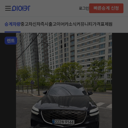
빠른승계 신청
로그인
승계차량
중고차
신차즉시출고
이어카소식
커뮤니티
가격표
제원
렌트