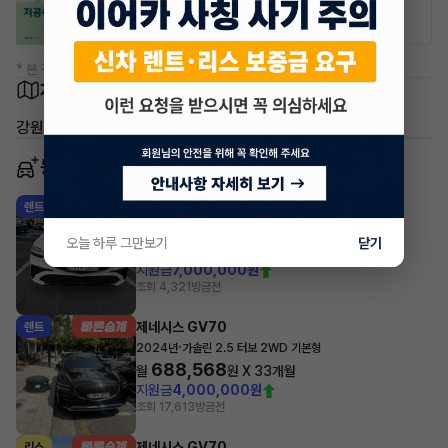
20% 할인
50% 할인
* 본 정보는 지자체마다 다를 수 있으니 실제 정보와 확인해 주세요.
차량 위치
강원특별자치도 원주시 태장동
동일 차종 이어카
제네시스 GV70
렌트
·
2025년
가솔린 2.5 터보 AWD 스포츠
오늘 하루 그만보기
닫기
1,076,205
월
원 X
36
개월
지원금
7,000,000원
조회 4,321
방금전
제네시스 GV70
렌트
·
2024년
가솔린 2.5 터보 2WD 기본형
688,568
월
원 X
33
개월
지원금
4,000,000원
조회 17,613
방금전
제네시스 GV70
리스