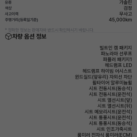
가솔린
유종
검정
색상
무사고
사고이력
45,000km
주행거리(등록일기준)
* 정확한 정보는 판매자와 반드시 확인하시기 바랍니다.
차량 옵션 정보
빌트인 캠 패키지
파노라마 선루프
파퓰러 패키지1
헤드램프 LED
헤드램프 하이빔 어시스트
윈드실드(앞유리) 자외선 차단
휠타이어 알루미늄휠
시트 전동시트(동승석)
시트 전동시트(운전석)
시트 열선시트(앞)
시트 열선시트(뒤)
시트 메모리시트(운전석)
시트 통풍시트(운전석)
시트 통풍시트(동승석)
시트 인조가죽시트
룸미러 전자식 룸미러(ECM)