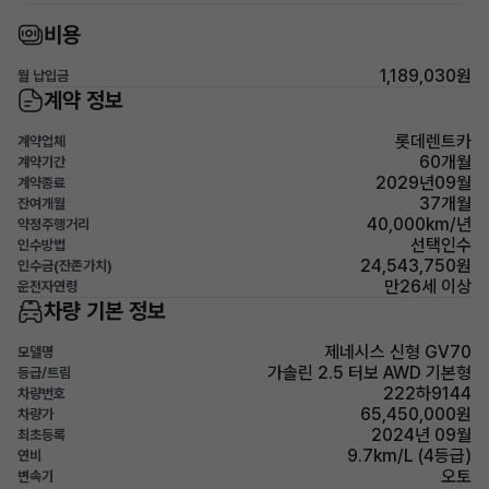
비용
1,189,030원
월 납입금
계약 정보
롯데렌트카
계약업체
60개월
계약기간
2029년09월
계약종료
37개월
잔여개월
40,000km/년
약정주행거리
선택인수
인수방법
24,543,750원
인수금(잔존가치)
만26세 이상
운전자연령
차량 기본 정보
제네시스 신형 GV70
모델명
가솔린 2.5 터보 AWD 기본형
등급/트림
222하9144
차량번호
65,450,000원
차량가
2024년 09월
최초등록
9.7km/L (4등급)
연비
오토
변속기