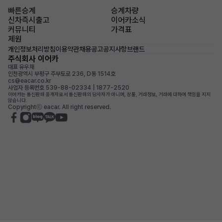
빠른승계
승계차량
신차즉시출고
이어카소식
커뮤니티
가격표
제원
개인정보처리방침
이용약관
채용공고
공지사항
브랜드
주식회사 이어카
대표 유우재
인천광역시 부평구 주부토로 236, D동 1514호
cs@eacar.co.kr
사업자 등록번호 539-88-02334 | 1877-2520
이어카는 통신판매 중개자로서 통신판매의 당사자가 아니며, 상품, 거래정보, 거래에 대하여 책임을 지지
않습니다.
Copyrightⓒ eacar. All right reserved.