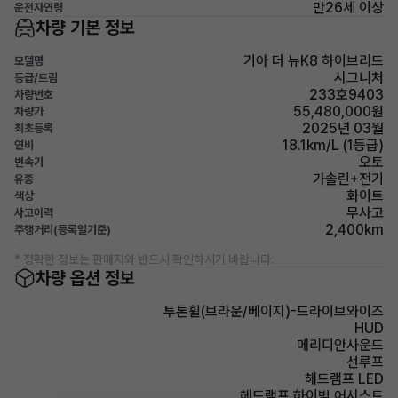
만26세 이상
운전자연령
차량 기본 정보
기아 더 뉴K8 하이브리드
모델명
시그니처
등급/트림
233호9403
차량번호
55,480,000원
차량가
2025년 03월
최초등록
18.1km/L (1등급)
연비
오토
변속기
가솔린+전기
유종
화이트
색상
무사고
사고이력
2,400km
주행거리(등록일기준)
* 정확한 정보는 판매자와 반드시 확인하시기 바랍니다.
차량 옵션 정보
투톤휠(브라운/베이지)-드라이브와이즈
HUD
메리디안사운드
선루프
헤드램프 LED
헤드램프 하이빔 어시스트