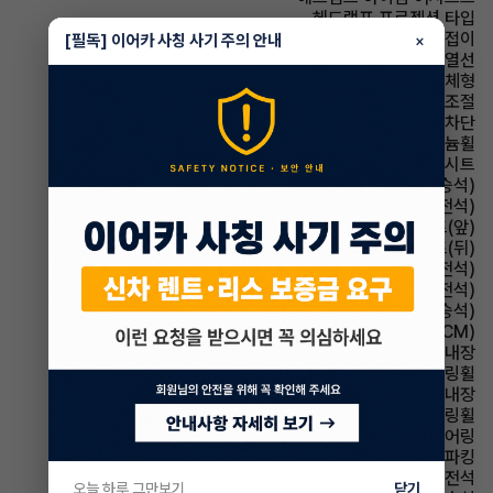
헤드램프 프로젝션 타입
사이드미러 전동접이
[필독] 이어카 사칭 사기 주의 안내
×
사이드미러 열선
사이드미러 방향지시등 일체형
사이드미러 후진각도조절
윈드실드(앞유리) 자외선 차단
휠타이어 알루미늄휠
시트 가죽시트
시트 전동시트(동승석)
시트 전동시트(운전석)
시트 열선시트(앞)
시트 열선시트(뒤)
시트 메모리시트(운전석)
시트 통풍시트(운전석)
시트 통풍시트(동승석)
룸미러 전자식 룸미러(ECM)
룸미러 하이패스 내장
스티어링휠 가죽스티어링휠
스티어링휠 열선내장
스티어링휠 속도감응식 스티어링휠
스티어링휠 텔레스코픽 스티어링
파킹 전자식 파킹
에어백 운전석
오늘 하루 그만보기
닫기