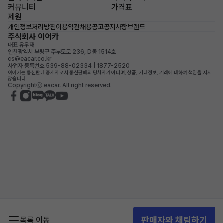
커뮤니티
가격표
제원
개인정보처리방침
이용약관
채용공고
공지사항
브랜드
주식회사 이어카
대표 유우재
인천광역시 부평구 주부토로 236, D동 1514호
cs@eacar.co.kr
사업자 등록번호 539-88-02334 | 1877-2520
이어카는 통신판매 중개자로서 통신판매의 당사자가 아니며, 상품, 거래정보, 거래에 대하여 책임을 지지
않습니다.
Copyrightⓒ eacar. All right reserved.
판매자와 채팅하기
목록 이동