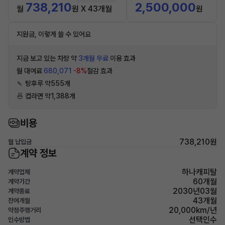
738,210
2,500,000
월
원 X 43개월
원
지원금, 이렇게 쓸 수 있어요
지금 보고 있는 차량 약
3개월 무료
이용 효과
월 대여료
680,071
-8%
절감 효과
🍡 탕후루 약555개
🍜 컵라면 약1,388개
비용
738,210원
월 납입금
계약 정보
하나캐피탈
계약업체
60개월
계약기간
2030년03월
계약종료
43개월
잔여개월
20,000km/년
약정주행거리
선택인수
인수방법