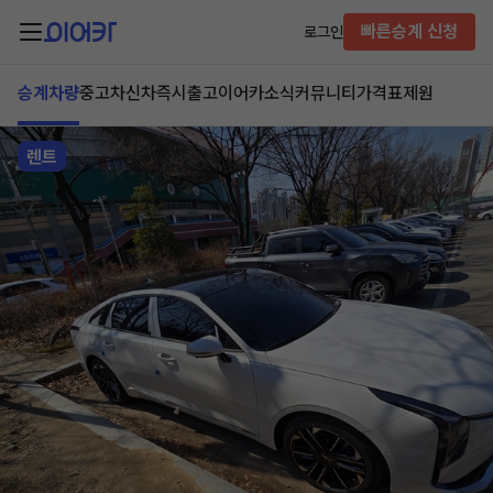
빠른승계 신청
로그인
승계차량
중고차
신차즉시출고
이어카소식
커뮤니티
가격표
제원
렌트