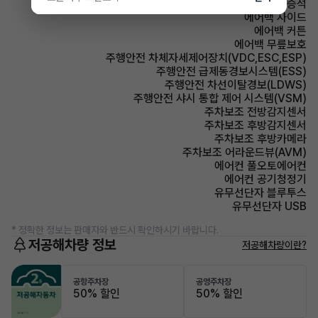
에어백 동승석
에어백 사이드
에어백 커튼
에어백 무릎보호
주행안전 차체자세제어장치(VDC,ESC,ESP)
주행안전 급제동경보시스템(ESS)
주행안전 차선이탈경보(LDWS)
주행안전 샤시 통합 제어 시스템(VSM)
주차보조 전방감지센서
주차보조 후방감지센서
주차보조 후방카메라
주차보조 어라운드뷰(AVM)
에어컨 풀오토에어컨
에어컨 공기청정기
유무선단자 블루투스
유무선단자 USB
* 정확한 정보는 판매자와 반드시 확인하시기 바랍니다.
저공해차량 정보
저공해차량이란?
공항주차장
공영주차장
50% 할인
50% 할인