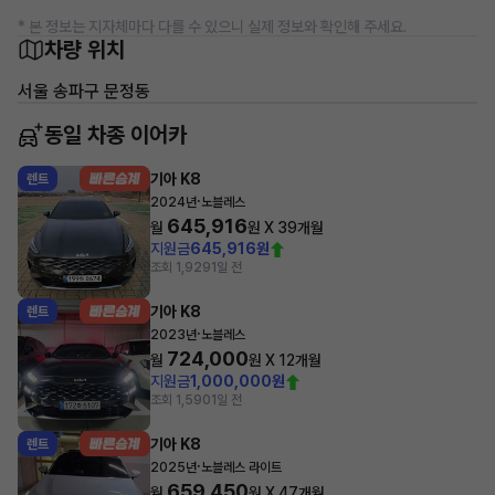
* 본 정보는 지자체마다 다를 수 있으니 실제 정보와 확인해 주세요.
차량 위치
서울 송파구 문정동
동일 차종 이어카
기아 K8
렌트
·
2024년
노블레스
645,916
월
원 X
39
개월
지원금
645,916원
조회 1,929
1일 전
기아 K8
렌트
·
2023년
노블레스
724,000
월
원 X
12
개월
지원금
1,000,000원
조회 1,590
1일 전
기아 K8
렌트
·
2025년
노블레스 라이트
659,450
월
원 X
47
개월