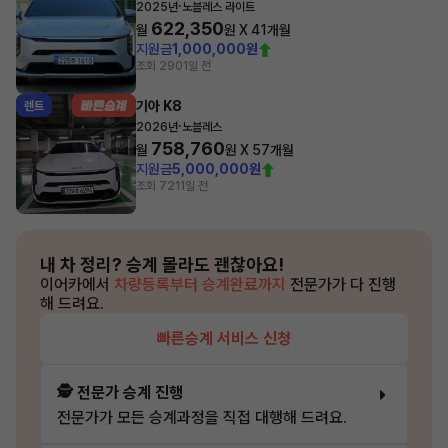
·
2025년
노블레스 라이트
622,350
월
원 X
41
개월
지원금
1,000,000원
조회 290
1일 전
기아 K8
렌트
·
2026년
노블레스
758,760
월
원 X
57
개월
지원금
5,000,000원
조회 721
1일 전
내 차 정리?
승계 몰라도 괜찮아요!
이어카에서
차량등록부터 승계완료까지
전문가가 다 진행
해 드려요.
빠른승계 서비스 신청
🕵️ 전문가 승계 진행
전문가가 모든 승계과정을 직접 대행해 드려요.