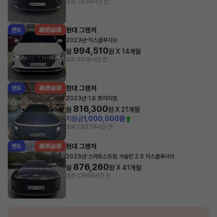
조회 763
8시간 전
현대 그랜저
렌트
·
2023년
익스클루시브
994,510
월
원 X
14
개월
조회 951
8시간 전
현대 그랜저
렌트
·
2023년
1.6 프리미엄
816,300
월
원 X
21
개월
지원금
1,000,000원
조회 1,637
8시간 전
현대 그랜저
렌트
·
2025년
스마트스트림 가솔린 2.5 익스클루시브
876,260
월
원 X
41
개월
조회 1,199
8시간 전