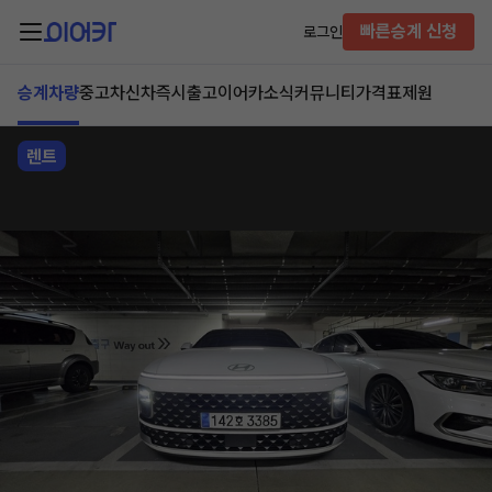
빠른승계 신청
로그인
승계차량
중고차
신차즉시출고
이어카소식
커뮤니티
가격표
제원
렌트