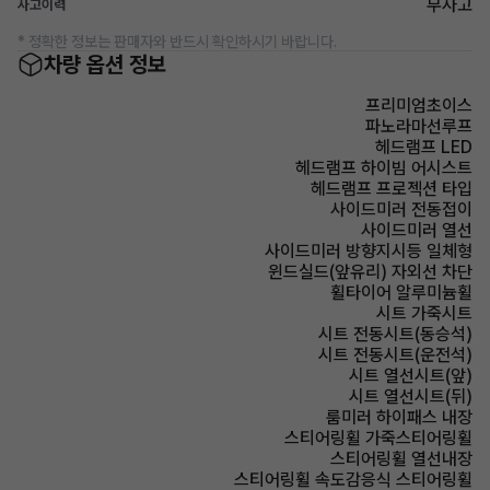
무사고
사고이력
* 정확한 정보는 판매자와 반드시 확인하시기 바랍니다.
차량 옵션 정보
프리미엄초이스
파노라마선루프
헤드램프 LED
헤드램프 하이빔 어시스트
헤드램프 프로젝션 타입
사이드미러 전동접이
사이드미러 열선
사이드미러 방향지시등 일체형
윈드실드(앞유리) 자외선 차단
휠타이어 알루미늄휠
시트 가죽시트
시트 전동시트(동승석)
시트 전동시트(운전석)
시트 열선시트(앞)
시트 열선시트(뒤)
룸미러 하이패스 내장
스티어링휠 가죽스티어링휠
스티어링휠 열선내장
스티어링휠 속도감응식 스티어링휠