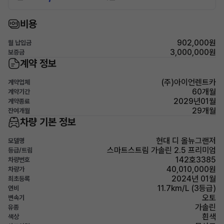
비용
902,000원
월 납입금
3,000,000원
보증금
계약 정보
(주)아이언렌트카
계약업체
60개월
계약기간
2029년01월
계약종료
29개월
잔여개월
차량 기본 정보
현대 디 올뉴그랜저
모델명
스마트스트림 가솔린 2.5 프리미엄
등급/트림
142호3385
차량번호
40,010,000원
차량가
2024년 01월
최초등록
11.7km/L (3등급)
연비
오토
변속기
가솔린
유종
흰색
색상