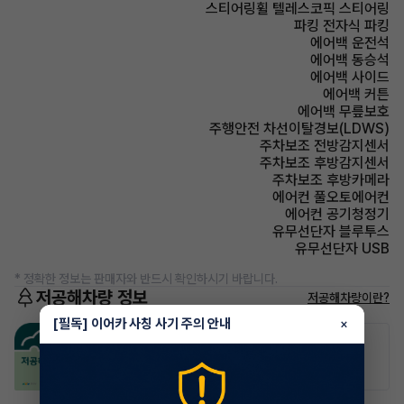
스티어링휠 텔레스코픽 스티어링
파킹 전자식 파킹
에어백 운전석
에어백 동승석
에어백 사이드
에어백 커튼
에어백 무릎보호
주행안전 차선이탈경보(LDWS)
주차보조 전방감지센서
주차보조 후방감지센서
주차보조 후방카메라
에어컨 풀오토에어컨
에어컨 공기청정기
유무선단자 블루투스
유무선단자 USB
* 정확한 정보는 판매자와 반드시 확인하시기 바랍니다.
저공해차량 정보
저공해차량이란?
[필독] 이어카 사칭 사기 주의 안내
×
공항주차장
공영주차장
20% 할인
50% 할인