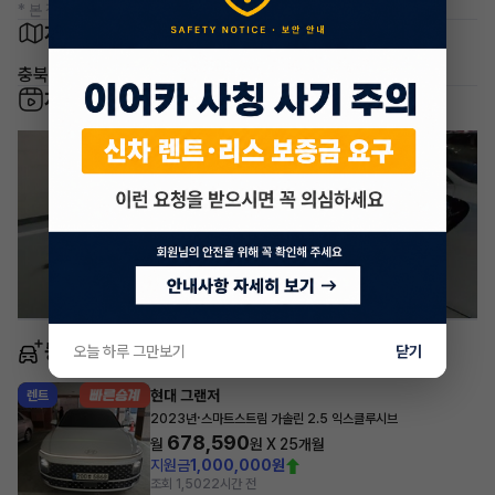
* 본 정보는 지자체마다 다를 수 있으니 실제 정보와 확인해 주세요.
차량 위치
충북 진천군 덕산읍 두촌리
차량 영상
동일 차종 이어카
오늘 하루 그만보기
닫기
현대 그랜저
렌트
·
2023년
스마트스트림 가솔린 2.5 익스클루시브
678,590
월
원 X
25
개월
지원금
1,000,000원
조회 1,502
2시간 전