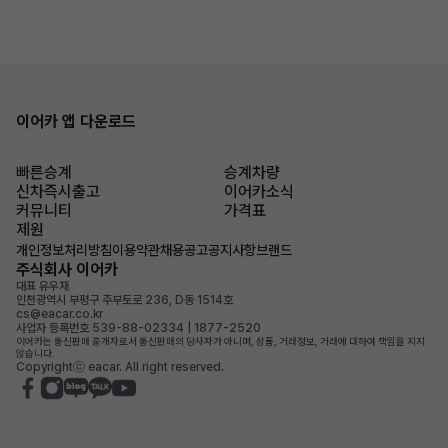
이어카 앱 다운로드
빠른승계
승계차량
신차즉시출고
이어카소식
커뮤니티
가격표
제원
개인정보처리방침
이용약관
채용공고
공지사항
브랜드
주식회사 이어카
대표 유우재
인천광역시 부평구 주부토로 236, D동 1514호
cs@eacar.co.kr
사업자 등록번호 539-88-02334 | 1877-2520
이어카는 통신판매 중개자로서 통신판매의 당사자가 아니며, 상품, 거래정보, 거래에 대하여 책임을 지지
않습니다.
Copyrightⓒ eacar. All right reserved.