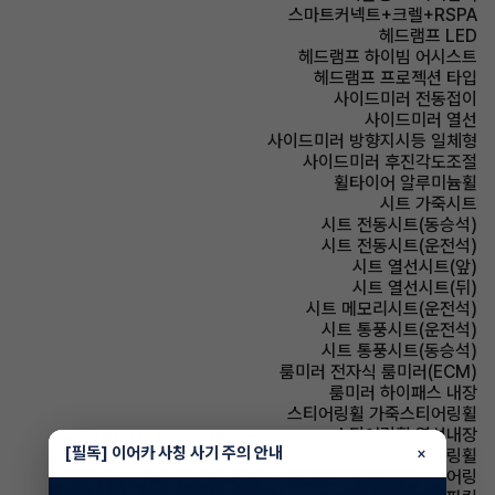
스마트커넥트+크렐+RSPA
헤드램프 LED
헤드램프 하이빔 어시스트
헤드램프 프로젝션 타입
사이드미러 전동접이
사이드미러 열선
사이드미러 방향지시등 일체형
사이드미러 후진각도조절
휠타이어 알루미늄휠
시트 가죽시트
시트 전동시트(동승석)
시트 전동시트(운전석)
시트 열선시트(앞)
시트 열선시트(뒤)
시트 메모리시트(운전석)
시트 통풍시트(운전석)
시트 통풍시트(동승석)
룸미러 전자식 룸미러(ECM)
룸미러 하이패스 내장
스티어링휠 가죽스티어링휠
스티어링휠 열선내장
[필독] 이어카 사칭 사기 주의 안내
×
스티어링휠 속도감응식 스티어링휠
스티어링휠 텔레스코픽 스티어링