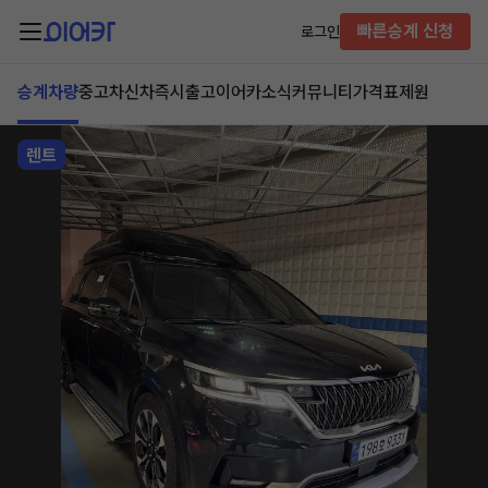
빠른승계 신청
로그인
승계차량
중고차
신차즉시출고
이어카소식
커뮤니티
가격표
제원
렌트