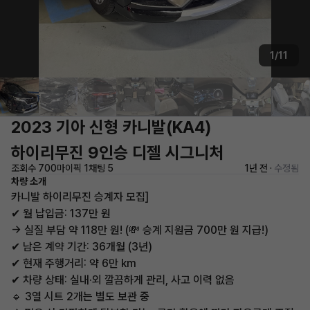
1/11
2023 기아 신형 카니발(KA4)
하이리무진 9인승 디젤 시그니처
조회수 700
마이픽 1
채팅 5
1년 전 ·
수정됨
차량 소개
카니발 하이리무진 승계자 모집]
✔ 월 납입금: 137만 원
→ 실질 부담 약 118만 원! (💸 승계 지원금 700만 원 지급!)
✔ 남은 계약 기간: 36개월 (3년)
✔ 현재 주행거리: 약 6만 km
✔ 차량 상태: 실내·외 깔끔하게 관리, 사고 이력 없음
🔹 3열 시트 2개는 별도 보관 중