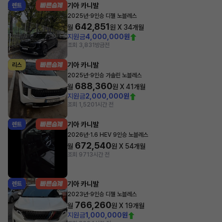
기아 카니발
렌트
·
2025년
9인승 디젤 노블레스
642,851
월
원 X
34
개월
지원금
4,000,000원
조회 3,831
방금전
기아 카니발
리스
·
2025년
9인승 가솔린 노블레스
688,360
월
원 X
41
개월
지원금
2,000,000원
조회 1,520
1시간 전
기아 카니발
렌트
·
2026년
1.6 HEV 9인승 노블레스
672,540
월
원 X
54
개월
조회 971
3시간 전
기아 카니발
렌트
·
2023년
9인승 디젤 노블레스
766,260
월
원 X
19
개월
지원금
1,000,000원