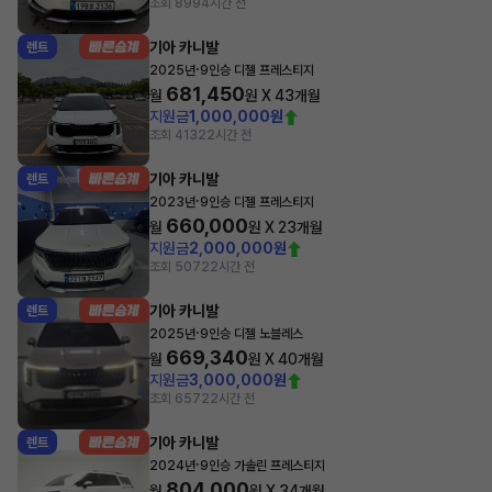
조회 899
4시간 전
기아 카니발
렌트
·
2025년
9인승 디젤 프레스티지
681,450
월
원 X
43
개월
지원금
1,000,000원
조회 413
22시간 전
기아 카니발
렌트
·
2023년
9인승 디젤 프레스티지
660,000
월
원 X
23
개월
지원금
2,000,000원
조회 507
22시간 전
기아 카니발
렌트
·
2025년
9인승 디젤 노블레스
669,340
월
원 X
40
개월
지원금
3,000,000원
조회 657
22시간 전
기아 카니발
렌트
·
2024년
9인승 가솔린 프레스티지
804,000
월
원 X
34
개월