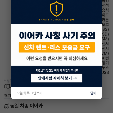
파킹 전자식 파킹
에어백 운전석
에어백 동승석
에어백 사이드
에어백 커튼
에어백 무릎보호
주행안전 급제동경보시스템(ESS)
주행안전 후측방경보시스템(BSD)
주행안전 샤시 통합 제어 시스템(VSM)
주차보조 전방감지센서
주차보조 후방감지센서
주차보조 어라운드뷰(AVM)
에어컨 풀오토에어컨
에어컨 공기청정기
유무선단자 블루투스
유무선단자 USB
* 정확한 정보는 판매자와 반드시 확인하시기 바랍니다.
차량 위치
오늘 하루 그만보기
닫기
경기 의정부시 신곡동
동일 차종 이어카