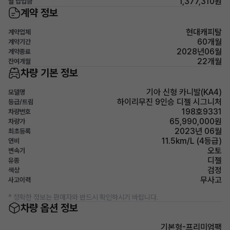
1,377,310원
월 납입금
계약 정보
현대캐피탈
계약업체
60개월
계약기간
2028년06월
계약종료
22개월
잔여개월
차량 기본 정보
기아 신형 카니발(KA4)
모델명
하이리무진 9인승 디젤 시그니처
등급/트림
198호9331
차량번호
65,990,000원
차량가
2023년 06월
최초등록
11.5km/L (4등급)
연비
오토
변속기
디젤
유종
검정
색상
무사고
사고이력
* 정확한 정보는 판매자와 반드시 확인하시기 바랍니다.
차량 옵션 정보
기본형-프리미엄팩