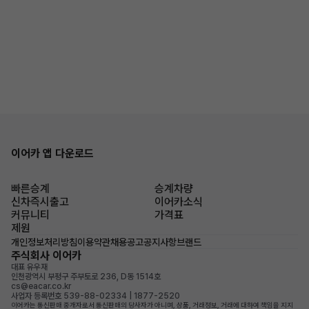
이어카 앱 다운로드
빠른승계
승계차량
신차즉시출고
이어카소식
커뮤니티
가격표
제원
개인정보처리방침
이용약관
채용공고
공지사항
브랜드
주식회사 이어카
대표 유우재
인천광역시 부평구 주부토로 236, D동 1514호
cs@eacar.co.kr
사업자 등록번호 539-88-02334 | 1877-2520
이어카는 통신판매 중개자로서 통신판매의 당사자가 아니며, 상품, 거래정보, 거래에 대하여 책임을 지지