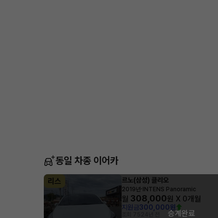
동일 차종 이어카
르노(삼성) 클리오
리스
·
2019년
INTENS Panoramic
308,000
월
원 X
0
개월
지원금
300,000원
승계완료
조회 752
4년 전