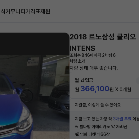
소식
커뮤니티
가격표
제원
2018 르노삼성 클리오
INTENS
조회수 846
마이픽 2
채팅 6
차량 소개
차량 상태 매우 좋습니다.
월 납입금
366,100
월
원 X 0개월
지원금, 이렇게 쓸 수 있어요
지금 보고 있는 차량 약
3개월 무료
이용
☕️ 별다방 아메리카노 약 250잔
📽 영화 티켓 약66장