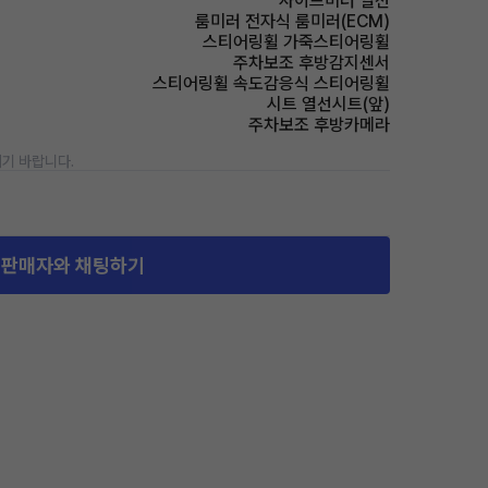
사이드미러 열선
룸미러 전자식 룸미러(ECM)
스티어링휠 가죽스티어링휠
주차보조 후방감지센서
스티어링휠 속도감응식 스티어링휠
시트 열선시트(앞)
주차보조 후방카메라
기 바랍니다.
판매자와 채팅하기