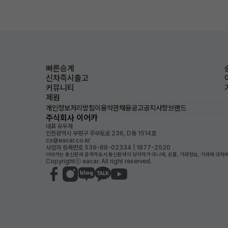
빠른승계
신차즉시출고
커뮤니티
제원
개인정보처리방침
이용약관
채용공고
공지사항
브랜드
주식회사 이어카
대표 유우재
인천광역시 부평구 주부토로 236, D동 1514호
cs@eacar.co.kr
사업자 등록번호 539-88-02334 | 1877-2520
이어카는 통신판매 중개자로서 통신판매의 당사자가 아니며, 상품, 거래정보, 거래에 대하여
Copyrightⓒ eacar. All right reserved.