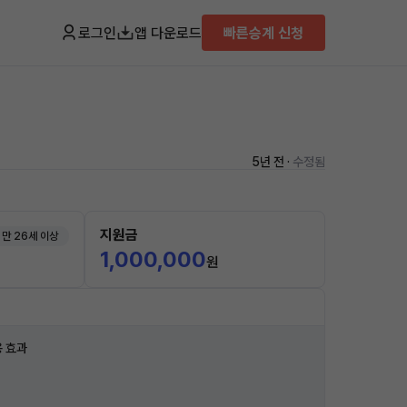
로그인
앱 다운로드
빠른승계 신청
5년 전 ·
수정됨
지원금
만 26세 이상
1,000,000
원
 효과