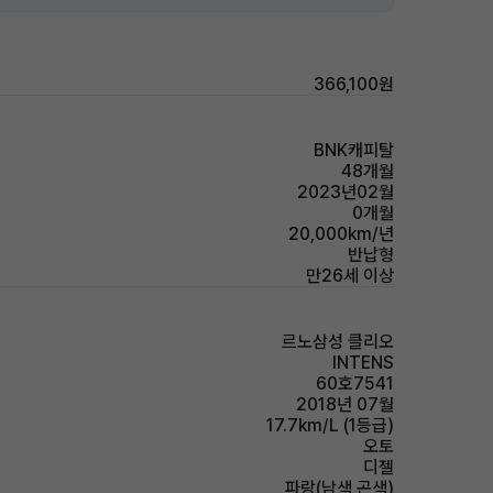
366,100원
BNK캐피탈
48개월
2023년02월
0개월
20,000km/년
반납형
만26세 이상
르노삼성 클리오
INTENS
60호7541
2018년 07월
17.7km/L (1등급)
오토
디젤
파랑(남색,곤색)