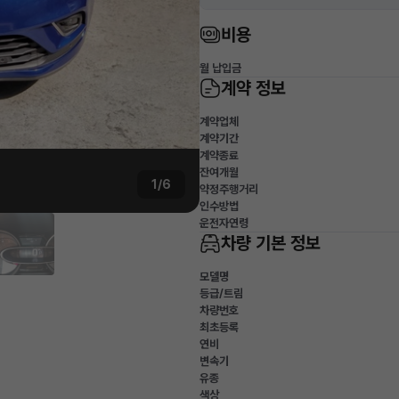
비용
월 납입금
계약 정보
계약업체
계약기간
계약종료
잔여개월
1/6
약정주행거리
인수방법
운전자연령
차량 기본 정보
모델명
등급/트림
차량번호
최초등록
연비
변속기
유종
색상