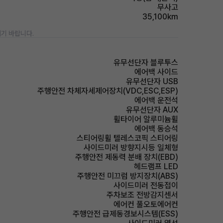
무사고
35,100km
기 바랍니다.
유무선단자 블루투스
에어백 사이드
유무선단자 USB
주행안전 차체자세제어장치(VDC,ESC,ESP)
에어백 운전석
유무선단자 AUX
휠타이어 알루미늄휠
에어백 동승석
스티어링휠 텔레스코픽 스티어링
사이드미러 방향지시등 일체형
주행안전 제동력 분배 장치(EBD)
헤드램프 LED
주행안전 미끄럼 방지장치(ABS)
사이드미러 전동접이
주차보조 전방감지센서
에어컨 풀오토에어컨
주행안전 급제동경보시스템(ESS)