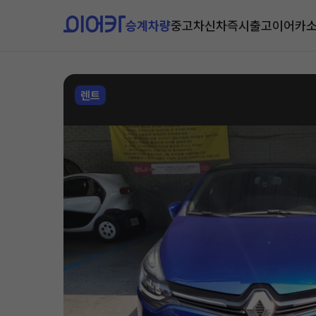
승계차량
중고차
신차즉시출고
이어카
렌트