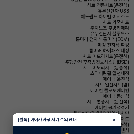
시트 전동시트(운전석)
유무선단자 USB
헤드램프 하이빔 어시스트
시트 가죽시트
주차보조 후방카메라
유무선단자 블루투스
룸미러 전자식 룸미러(ECM)
파킹 전자식 파킹
룸미러 하이패스 내장
시트 메모리시트(운전석)
주행안전 후측방경보시스템(BSD)
시트 메모리시트(동승석)
스티어링휠 열선내장
에어백 운전석
시트 열선시트(앞)
에어컨 풀오토에어컨
에어백 동승석
시트 통풍시트(운전석)
에어컨 공기청정기
윈드실드(앞유리) 자외선 차단
에어백 사이드
[필독] 이어카 사칭 사기 주의 안내
×
시트 통풍시트(동승석)
주차보조 전방감지센서