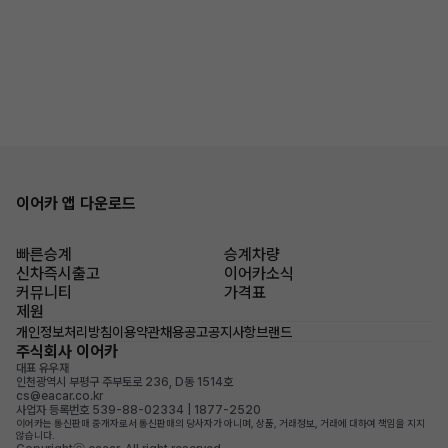
이어카 앱 다운로드
빠른승계
승계차량
신차즉시출고
이어카소식
커뮤니티
가격표
제원
개인정보처리방침
이용약관
채용공고
공지사항
브랜드
주식회사 이어카
대표 유우재
인천광역시 부평구 주부토로 236, D동 1514호
cs@eacar.co.kr
사업자 등록번호 539-88-02334 | 1877-2520
이어카는 통신판매 중개자로서 통신판매의 당사자가 아니며, 상품, 거래정보, 거래에 대하여 책임을 지지
않습니다.