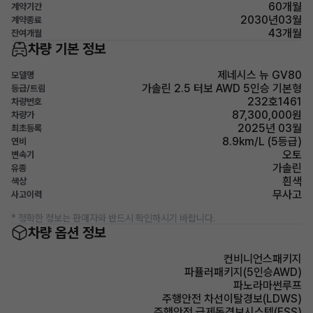
60개월
계약기간
2030년03월
계약종료
43개월
잔여개월
차량 기본 정보
제네시스 뉴 GV80
모델명
가솔린 2.5 터보 AWD 5인승 기본형
등급/트림
232호1461
차량번호
87,300,000원
차량가
2025년 03월
최초등록
8.9km/L (5등급)
연비
오토
변속기
가솔린
유종
흰색
색상
무사고
사고이력
* 정확한 정보는 판매자와 반드시 확인하시기 바랍니다.
차량 옵션 정보
컨비니언스패키지
파퓰러패키지(5인승AWD)
파노라마썬루프
주행안전 차선이탈경보(LDWS)
주행안전 급제동경보시스템(ESS)