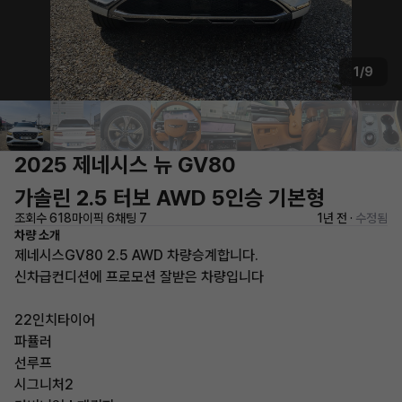
1/9
2025 제네시스 뉴 GV80
가솔린 2.5 터보 AWD 5인승 기본형
조회수 618
마이픽 6
채팅 7
1년 전 ·
수정됨
차량 소개
제네시스GV80 2.5 AWD 차량승계합니다.
신차급컨디션에 프로모션 잘받은 차량입니다
22인치타이어
파퓰러
선루프
시그니처2