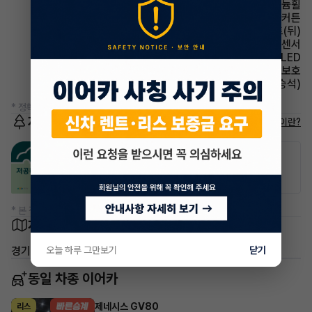
휠타이어 알루미늄휠
에어백 커튼
시트 열선시트(뒤)
주차보조 후방감지센서
헤드램프 LED
에어백 무릎보호
시트 전동시트(동승석)
* 정확한 정보는 판매자와 반드시 확인하시기 바랍니다.
저공해차량 정보
저공해차량이란?
공항주차장
공영주차장
20% 할인
50% 할인
* 본 정보는 지자체마다 다를 수 있으니 실제 정보와 확인해 주세요.
차량 위치
경기 용인시 기흥구 마북동
오늘 하루 그만보기
닫기
동일 차종 이어카
제네시스 GV80
리스