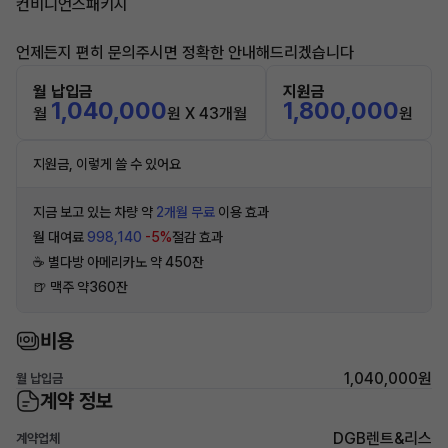
컨비니언스패키지
언제든지 편히 문의주시면 정확한 안내해드리겠습니다
월 납입금
지원금
1,040,000
1,800,000
월
원 X 43개월
원
지원금, 이렇게 쓸 수 있어요
지금 보고 있는 차량 약
2개월 무료
이용 효과
월 대여료
998,140
-5%
절감 효과
☕️ 별다방 아메리카노 약 450잔
🍺 맥주 약360잔
비용
1,040,000원
월 납입금
계약 정보
DGB렌트&리스
계약업체