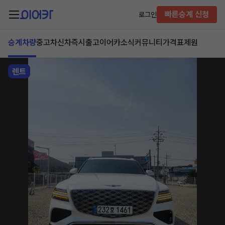
빠른승계 신청
로그인
승계차량
중고차
신차즉시출고
이어카소식
커뮤니티
가격표
제원
렌트