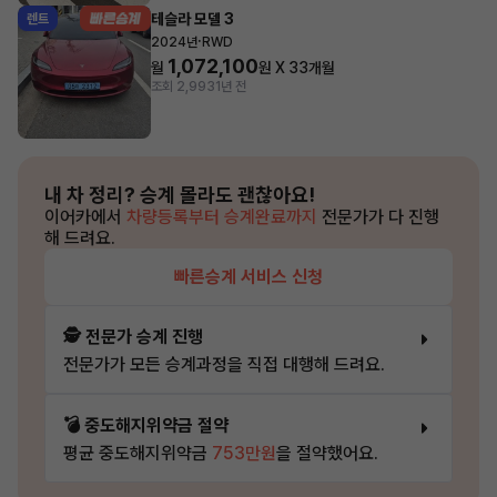
테슬라 모델 3
렌트
·
2024년
RWD
1,072,100
월
원 X
33
개월
조회 2,993
1년 전
내 차 정리?
승계 몰라도 괜찮아요!
이어카에서
차량등록부터 승계완료까지
전문가가 다 진행
해 드려요.
빠른승계 서비스 신청
🕵️ 전문가 승계 진행
전문가가 모든 승계과정을 직접 대행해 드려요.
💣 중도해지위약금 절약
평균 중도해지위약금
753만원
을 절약했어요.