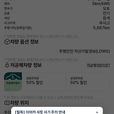
5km/kWh
연비
오토
변속기
전기
유종
흰색
색상
무사고
사고이력
5,667km
주행거리(등록일기준)
* 정확한 정보는 판매자와 반드시 확인하시기 바랍니다.
차량 옵션 정보
주행안전 차선이탈경보(LDWS)
* 정확한 정보는 판매자와 반드시 확인하시기 바랍니다.
저공해차량 정보
저공해차량이란?
공항주차장
공영주차장
50% 할인
50% 할인
* 본 정보는 지자체마다 다를 수 있으니 실제 정보와 확인해 주세요.
차량 위치
[필독] 이어카 사칭 사기 주의 안내
부산 남구 용당동
×