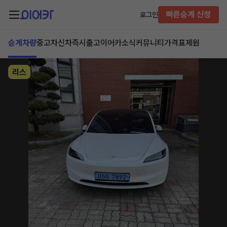
빠른승계 신청
로그인
승계차량
중고차
신차즉시출고
이어카소식
커뮤니티
가격표
제원
리스