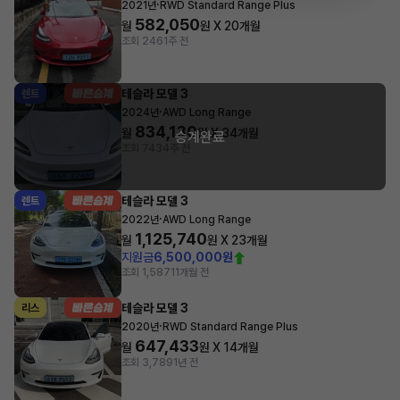
·
2021년
RWD Standard Range Plus
582,050
월
원 X
20
개월
조회 246
1주 전
테슬라 모델 3
렌트
·
2024년
AWD Long Range
834,130
월
원 X
34
개월
승계완료
조회 743
4주 전
테슬라 모델 3
렌트
·
2022년
AWD Long Range
1,125,740
월
원 X
23
개월
지원금
6,500,000원
조회 1,587
11개월 전
테슬라 모델 3
리스
·
2020년
RWD Standard Range Plus
647,433
월
원 X
14
개월
조회 3,789
1년 전