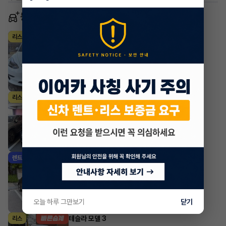
동일 차종 이어카
테슬라 모델 3
리스
·
2022년
AWD Long Range
1,012,281
월
원 X
0
개월
조회 3,616
2시간 전
테슬라 모델 3
리스
·
2021년
AWD Long Range
712,490
월
원 X
49
개월
지원금
5,000,000원
조회 1,702
5시간 전
테슬라 모델 3
렌트
·
2024년
AWD Long Range
1,452,880
월
원 X
40
개월
지원금
3,000,000원
조회 696
21시간 전
오늘 하루 그만보기
닫기
테슬라 모델 3
리스