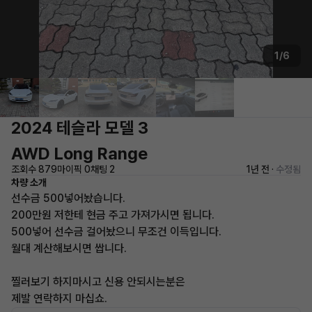
1/6
2024 테슬라 모델 3
AWD Long Range
조회수 879
마이픽 0
채팅 2
1년 전 ·
수정됨
차량 소개
선수금 500넣어놨습니다.
200만원 저한테 현금 주고 가져가시면 됩니다.
500넣어 선수금 걸어놨으니 무조건 이득입니다.
월대 계산해보시면 쌉니다.
찔러보기 하지마시고 신용 안되시는분은
제발 연락하지 마십쇼.