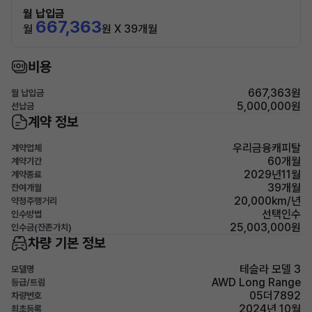
월 납입금
667,363
월
원 X 39개월
비용
667,363원
월 납입금
5,000,000원
선납금
계약 정보
우리금융캐피탈
계약업체
60개월
계약기간
2029년11월
계약종료
39개월
잔여개월
20,000km/년
약정주행거리
선택인수
인수방법
25,003,000원
인수금(잔존가치)
차량 기본 정보
테슬라 모델 3
모델명
AWD Long Range
등급/트림
05더7892
차량번호
2024년 10월
최초등록