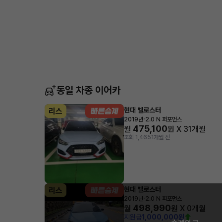
동일 차종 이어카
현대 벨로스터
리스
·
2019년
2.0 N 퍼포먼스
475,100
월
원 X
31
개월
조회 1,465
1개월 전
현대 벨로스터
리스
·
2019년
2.0 N 퍼포먼스
498,990
월
원 X
0
개월
지원금
1,000,000원