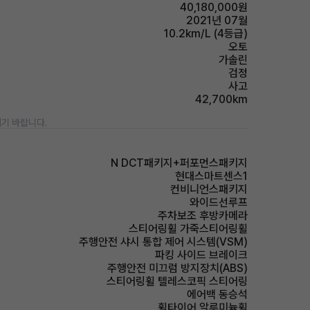
40,180,000원
2021년 07월
10.2km/L (4등급)
오토
가솔린
검정
사고
42,700km
기 바랍니다.
N DCT패키지+퍼포먼스패키지
현대스마트센스1
컨비니언스패키지
와이드선루프
주차보조 후방카메라
스티어링휠 가죽스티어링휠
주행안전 샤시 통합 제어 시스템(VSM)
파킹 사이드 브레이크
주행안전 미끄럼 방지장치(ABS)
스티어링휠 텔레스코픽 스티어링
에어백 동승석
휠타이어 알루미늄휠