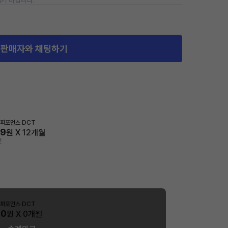
기 바랍니다.
판매자와 채팅하기
N 퍼포먼스 DCT
99
원 X
12
개월
전
N 퍼포먼스 DCT
00
원 X
0
개월