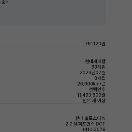
 효과
791,120원
현대캐피탈
60개월
2026년07월
0개월
20,000km/년
선택인수
11,490,600원
만21세 이상
현대 벨로스터 N
2.0 N 퍼포먼스 DCT
141허3078