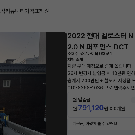
소식
커뮤니티
가격표
제원
2022 현대 벨로스터 N
2.0 N 퍼포먼스 DCT
조회수 537
마이픽 0
채팅 1
차량 소개
차량 구매 예정으로 승계 올립니다
26세 변경시 납입금 약 10만원 인
승계시 200만원 + 설포지 새상품
010-8368-1036 으로 연락주시
월 납입금
791,120
월
원 X 0개월
지원금, 이렇게 쓸 수 있어요