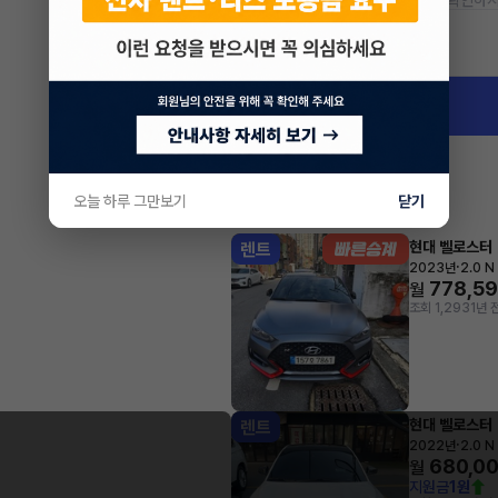
* 정확한 정보는 판매자와 반드시 확인하시
차량 위치
경기 오산시 오산동
오늘 하루 그만보기
닫기
현대 벨로스터
렌트
·
2023년
2.0 
778,5
월
조회 1,293
1년 
현대 벨로스터
렌트
·
2022년
2.0 
680,0
월
지원금
1원