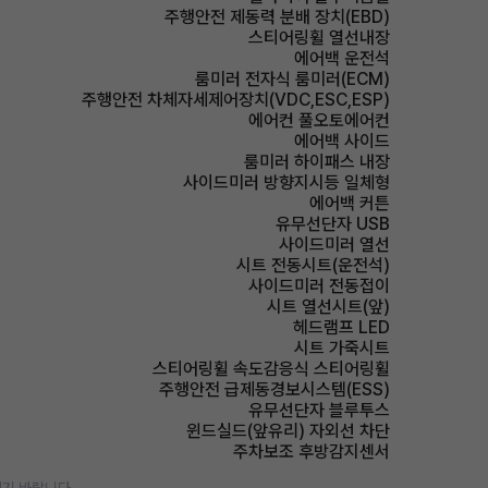
주행안전 제동력 분배 장치(EBD)
스티어링휠 열선내장
에어백 운전석
룸미러 전자식 룸미러(ECM)
주행안전 차체자세제어장치(VDC,ESC,ESP)
에어컨 풀오토에어컨
에어백 사이드
룸미러 하이패스 내장
사이드미러 방향지시등 일체형
에어백 커튼
유무선단자 USB
사이드미러 열선
시트 전동시트(운전석)
사이드미러 전동접이
시트 열선시트(앞)
헤드램프 LED
시트 가죽시트
스티어링휠 속도감응식 스티어링휠
주행안전 급제동경보시스템(ESS)
유무선단자 블루투스
윈드실드(앞유리) 자외선 차단
주차보조 후방감지센서