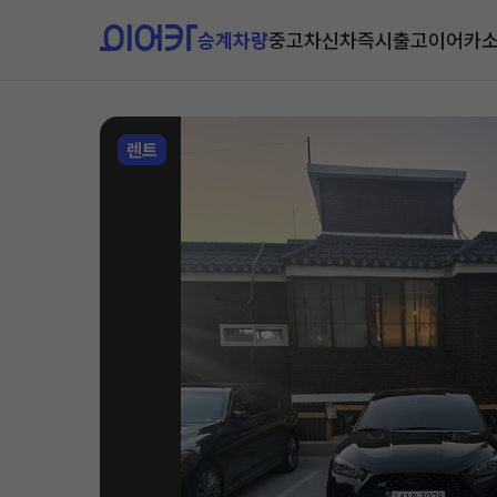
승계차량
중고차
신차즉시출고
이어카
렌트