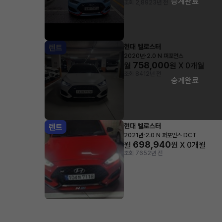
승계완료
조회 2,892
3년 전
현대 벨로스터
렌트
·
2020년
2.0 N 퍼포먼스
758,000
월
원 X
0
개월
조회 841
2년 전
승계완료
현대 벨로스터
렌트
·
2021년
2.0 N 퍼포먼스 DCT
698,940
월
원 X
0
개월
조회 765
2년 전