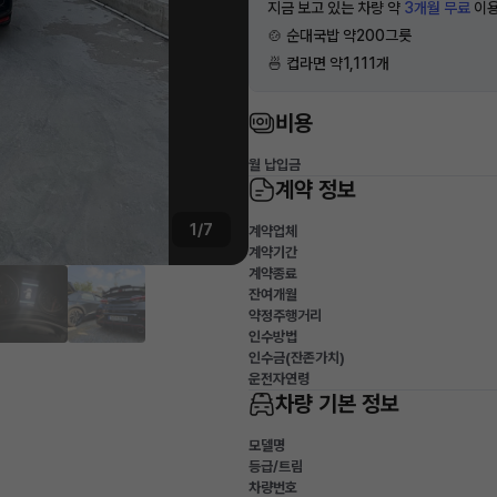
지금 보고 있는 차량 약
3개월 무료
이용
🍲 순대국밥 약200그릇
🍜 컵라면 약1,111개
비용
월 납입금
계약 정보
1/7
계약업체
계약기간
계약종료
잔여개월
약정주행거리
인수방법
인수금(잔존가치)
운전자연령
차량 기본 정보
모델명
등급/트림
차량번호