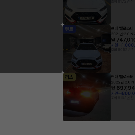
조회 617
2년 전
현대 벨로스터
렌트
·
2021년
2.0 
747,01
월
지원금
1,000
조회 805
2년 전
현대 벨로스터
리스
·
2022년
2.0 
697,9
월
지원금
800,
조회 816
3년 전