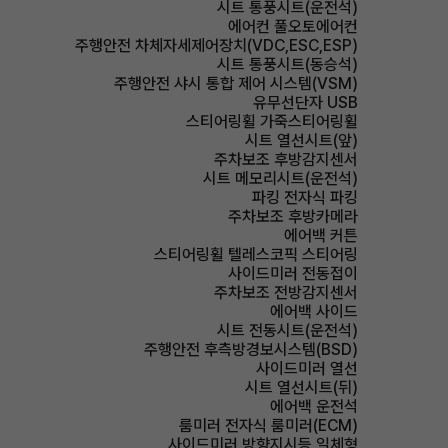
시트 통풍시트(운전석)
에어컨 풀오토에어컨
주행안전 차체자세제어장치(VDC,ESC,ESP)
시트 통풍시트(동승석)
주행안전 샤시 통합 제어 시스템(VSM)
유무선단자 USB
스티어링휠 가죽스티어링휠
시트 열선시트(앞)
주차보조 후방감지센서
시트 메모리시트(운전석)
파킹 전자식 파킹
주차보조 후방카메라
에어백 커튼
스티어링휠 텔레스코픽 스티어링
사이드미러 전동접이
주차보조 전방감지센서
에어백 사이드
시트 전동시트(운전석)
주행안전 후측방경보시스템(BSD)
사이드미러 열선
시트 열선시트(뒤)
에어백 운전석
룸미러 전자식 룸미러(ECM)
사이드미러 방향지시등 일체형