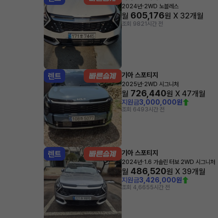
·
2024년
2WD 노블레스
605,176
월
원 X
32
개월
조회 982
1시간 전
기아 스포티지
렌트
·
2025년
2WD 시그니처
726,440
월
원 X
47
개월
지원금
3,000,000원
조회 649
3시간 전
기아 스포티지
렌트
·
2024년
1.6 가솔린 터보 2WD 시그니처
486,520
월
원 X
39
개월
지원금
3,426,000원
조회 4,665
5시간 전