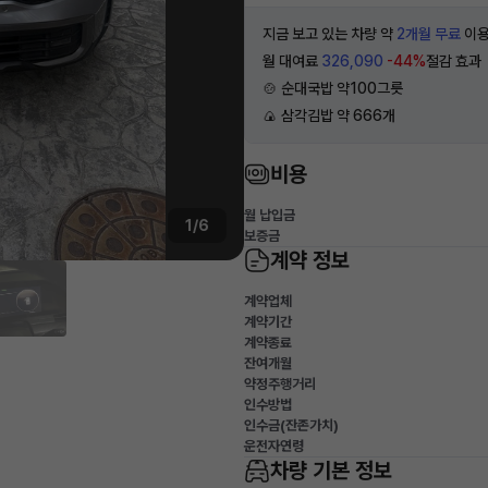
지금 보고 있는 차량 약
2개월 무료
이용
월 대여료
326,090
-44%
절감 효과
🍲 순대국밥 약100그릇
🍙 삼각김밥 약 666개
비용
월 납입금
1/6
보증금
계약 정보
계약업체
계약기간
계약종료
잔여개월
약정주행거리
인수방법
인수금(잔존가치)
운전자연령
차량 기본 정보