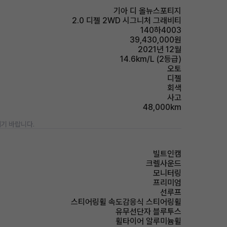
기아 디 올뉴스포티지
2.0 디젤 2WD 시그니처 그래비티
140하4003
39,430,000원
2021년 12월
14.6km/L (2등급)
오토
디젤
회색
사고
48,000km
기 바랍니다.
빌트인캠
크렐사운드
모니터링
프리미엄
선루프
스티어링휠 속도감응식 스티어링휠
유무선단자 블루투스
휠타이어 알루미늄휠