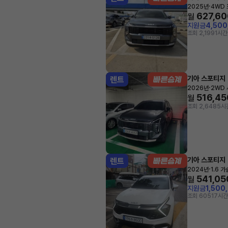
·
2025년
4WD
627,60
월
지원금
4,50
조회 2,199
1시간
기아 스포티지
렌트
·
2026년
2WD
516,45
월
조회 2,648
5시
기아 스포티지
렌트
·
2024년
1.6 
541,05
월
지원금
1,500
조회 605
17시간