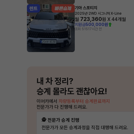
기아 스포티지
렌트
·
2025년
2WD 시그니처 X-Line
723,360
월
원 X
44
개월
지원금
500,000원
조회 515
17시간 전
내 차 정리?
승계 몰라도 괜찮아요!
이어카에서
차량등록부터 승계완료까지
전문가가 다 진행해 드려요.
🕵️ 전문가 승계 진행
전문가가 모든 승계과정을 직접 대행해 드려요.