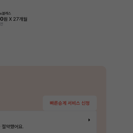
 노블레스
70
원 X
27
개월
 전
빠른승계 서비스 신청
 절약했어요.