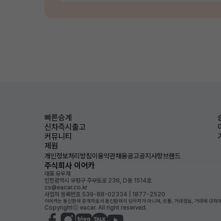
빠른승계
신차즉시출고
커뮤니티
제원
개인정보처리방침
이용약관
채용공고
공지사항
브랜드
주식회사 이어카
대표 유우재
인천광역시 부평구 주부토로 236, D동 1514호
cs@eacar.co.kr
사업자 등록번호 539-88-02334 | 1877-2520
이어카는 통신판매 중개자로서 통신판매의 당사자가 아니며, 상품, 거래정보, 거래에 대하여
Copyrightⓒ eacar. All right reserved.