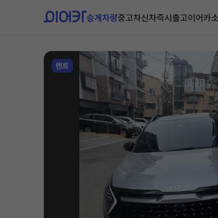
승계차량
중고차
신차즉시출고
이어카
렌트