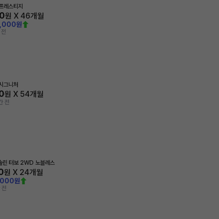
 프레스티지
0
원 X
46
개월
0,000원
 전
 시그니처
0
원 X
54
개월
간 전
가솔린 터보 2WD 노블레스
0
원 X
24
개월
,000원
 전