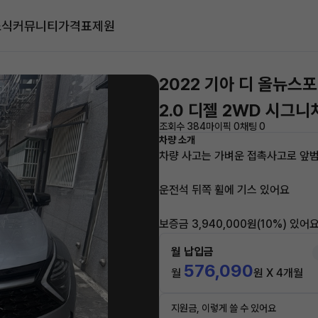
소식
커뮤니티
가격표
제원
2022 기아 디 올뉴스
2.0 디젤 2WD 시그
조회수 384
마이픽 0
채팅 0
차량 소개
차량 사고는 가벼운 접촉사고로 앞범
운전석 뒤쪽 휠에 기스 있어요
보증금 3,940,000원(10%) 있어
월 납입금
576,090
월
원 X 4개월
지원금, 이렇게 쓸 수 있어요