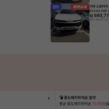
기아 스포티지
렌트
·
2024년
2WD
693,7
월
조회 481
17시간
💣 중도해지위약금 절약
평균 중도해지위약금
753만원
을