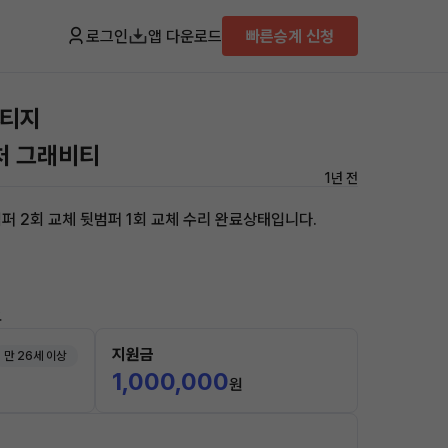
로그인
앱 다운로드
빠른승계 신청
포티지
니처 그래비티
1년 전
퍼 2회 교체 뒷범퍼 1회 교체 수리 완료상태입니다.
요
지원금
만 26세 이상
1,000,000
원