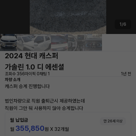
1/6
2024 현대 캐스퍼
가솔린 1.0 디 에센셜
조회수 356
마이픽 0
채팅 1
1년 전
차량 소개
캐스퍼 승계 진행합니다
법인차량으로 직원 출퇴근시 제공하였는데
직원이 그만 둬 사용하지 않아 승계합니다
월 납입금
만 26세 이상
355,850
월
원 X 32개월