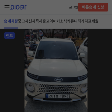
빠른승계 신청
로그인
승계차량
중고차
신차즉시출고
이어카소식
커뮤니티
가격표
제원
렌트