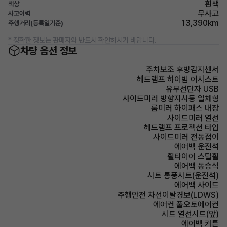
흰색
색상
무사고
사고이력
13,390km
주행거리(등록일기준)
* 정확한 정보는 판매자와 반드시 확인하시기 바랍니다.
차량 옵션 정보
주차보조 후방감지센서
헤드램프 하이빔 어시스트
유무선단자 USB
사이드미러 방향지시등 일체형
룸미러 하이패스 내장
사이드미러 열선
헤드램프 프로젝션 타입
사이드미러 전동접이
에어백 운전석
휠타이어 스틸휠
에어백 동승석
시트 통풍시트(운전석)
에어백 사이드
주행안전 차선이탈경보(LDWS)
에어컨 풀오토에어컨
시트 열선시트(앞)
에어백 커튼