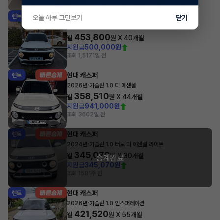
현대 캐스퍼
렌트
오늘 하루 그만보기
닫기
·
2025년
인스퍼레이션
453,800
월
원 X
40
개월
지원금
500,000원
조회 1,517
1일 전
현대 캐스퍼
렌트
·
2026년
가솔린 1.0 디 에센셜
358,510
월
원 X
44
개월
지원금
941,000원
조회 360
2일 전
현대 캐스퍼
렌트
·
2024년
가솔린 1.0 터보 디 에센셜 라이트
345,070
월
원 X
30
개월
승계완료
지원금
345,070원
조회 158
1주 전
현대 캐스퍼
렌트
·
2026년
가솔린 1.0 인스퍼레이션
421,520
월
원 X
55
개월