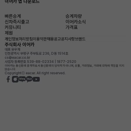
이어카 앱 다운로드
빠른승계
승계차량
신차즉시출고
이어카소식
커뮤니티
가격표
제원
개인정보처리방침
이용약관
채용공고
공지사항
브랜드
주식회사 이어카
대표 유우재
인천광역시 부평구 주부토로 236, D동 1514호
cs@eacar.co.kr
사업자 등록번호 539-88-02334 | 1877-2520
이어카는 통신판매 중개자로서 통신판매의 당사자가 아니며, 상품, 거래정보, 거래에 대하여 책임을 지지
않습니다.
Copyrightⓒ eacar. All right reserved.