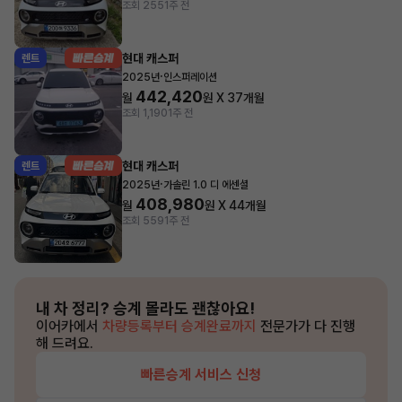
조회 255
1주 전
현대 캐스퍼
렌트
·
2025년
인스퍼레이션
442,420
월
원 X
37
개월
조회 1,190
1주 전
현대 캐스퍼
렌트
·
2025년
가솔린 1.0 디 에센셜
408,980
월
원 X
44
개월
조회 559
1주 전
내 차 정리?
승계 몰라도 괜찮아요!
이어카에서
차량등록부터 승계완료까지
전문가가 다 진행
해 드려요.
빠른승계 서비스 신청