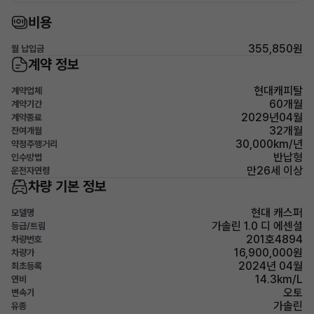
비용
355,850원
월 납입금
계약 정보
현대캐피탈
계약업체
60개월
계약기간
2029년04월
계약종료
32개월
잔여개월
30,000km/년
약정주행거리
반납형
인수방법
만26세 이상
운전자연령
차량 기본 정보
현대 캐스퍼
모델명
가솔린 1.0 디 에센셜
등급/트림
201호4894
차량번호
16,900,000원
차량가
2024년 04월
최초등록
14.3km/L
연비
오토
변속기
가솔린
유종