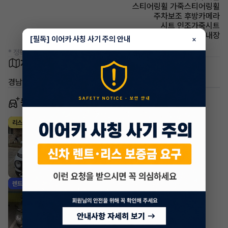
스티어링휠 가죽스티어링휠
주차보조 후방카메라
시트 인조가죽시트
스티어링휠 열선내장
[필독] 이어카 사칭 사기 주의 안내
×
* 정확한 정보는 판매자와 반드시 확인하시기 바랍니다.
차량 위치
경남 김해시 신문동
동일 차종 이어카
현대 캐스퍼
리스
·
2024년
가솔린 1.0 터보 인스퍼레이션
385,000
월
원 X
37
개월
지원금
800,000원
조회 774
1일 전
현대 캐스퍼
렌트
·
2024년
가솔린 1.0 디 에센셜
340,000
월
원 X
36
개월
지원금
2,000,000원
조회 1,226
1일 전