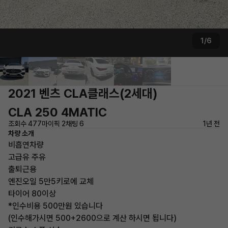
1/6
2021 벤츠 CLA클래스(2세대)
CLA 250 4MATIC
조회수 477
마이픽 2
채팅 6
1년 전
차량 소개
비흡연차량
고급유 주유
출퇴근용
엔진오일 5만5키로에 교체
타이어 80이상
*인수비용 500만원 있습니다
(인수해가시면 500+2600으로 계산 하시면 됩니다)