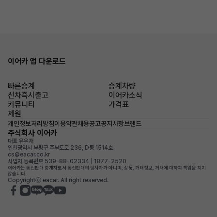
이어카 앱 다운로드
빠른승계
승계차량
신차즉시출고
이어카소식
커뮤니티
가격표
제원
개인정보처리방침
이용약관
채용공고
공지사항
브랜드
주식회사 이어카
대표 유우재
인천광역시 부평구 주부토로 236, D동 1514호
cs@eacar.co.kr
사업자 등록번호 539-88-02334 | 1877-2520
이어카는 통신판매 중개자로서 통신판매의 당사자가 아니며, 상품, 거래정보, 거래에 대하여 책임을 지지
않습니다.
Copyrightⓒ eacar. All right reserved.