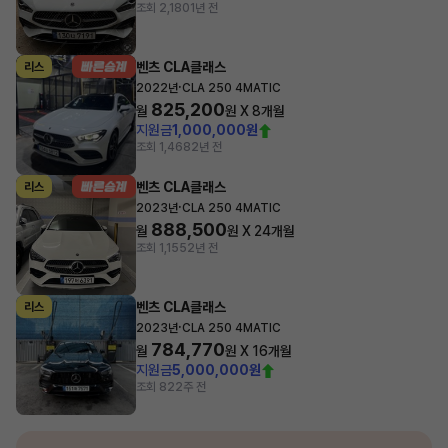
조회 2,180
1년 전
벤츠 CLA클래스
리스
·
2022년
CLA 250 4MATIC
825,200
월
원 X
8
개월
지원금
1,000,000원
조회 1,468
2년 전
벤츠 CLA클래스
리스
·
2023년
CLA 250 4MATIC
888,500
월
원 X
24
개월
조회 1,155
2년 전
벤츠 CLA클래스
리스
·
2023년
CLA 250 4MATIC
784,770
월
원 X
16
개월
지원금
5,000,000원
조회 82
2주 전