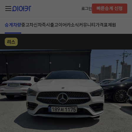
빠른승계 신청
로그인
승계차량
중고차
신차즉시출고
이어카소식
커뮤니티
가격표
제원
리스