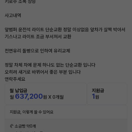
키로수 소폭 상승
사고내역
앞범퍼 운전석 라이트 단순교환 정말 이상없음 앞차가 살짝 박아서
기스나고 라이트 조금 부서져서 교환
전면유리 돌빵으로 인하여 유리교체
정말 차체 차에 문제 하나도 없는 단순교환 입니다
오히려 새거로 바뀌어서 좋은 부분 입니다
연락주세요
월 납입금
지원금
637,200
1
월
원 X 0개월
원
지원금, 이렇게 쓸 수 있어요
🥐 소금빵 약0개