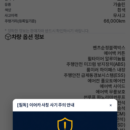
가솔린
유종
흰색
색상
무사고
사고이력
66,000km
주행거리(등록일기준)
* 정확한 정보는 판매자와 반드시 확인하시기 바랍니다.
차량 옵션 정보
벤츠순정블랙박스
에어백 커튼
휠타이어 알루미늄휠
주행안전 미끄럼 방지장치(ABS)
룸미러 하이패스 내장
주행안전 급제동경보시스템(ESS)
에어컨 풀오토에어컨
에어백 사이드
에어백 무릎보호
썬루프 파노라마썬루프
에어백 운전석
[필독] 이어카 사칭 사기 주의 안내
×
에어백 동승석
룸미러 전자식 룸미러(ECM)
시트 전동시트(운전석)
주행안전 후측방경보시스템(BSD)