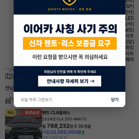
시트 메모리시트(동승석)
주행안전 차체자세제어장치(VDC,ESC,ESP)
시트 메모리시트(운전석)
헤드램프 LED
시트 전동시트(동승석)
주행안전 차선이탈경보(LDWS)
시트 가죽시트
시트 열선시트(앞)
파킹 전자식 파킹
시트 인조가죽시트
주차보조 후방카메라
* 정확한 정보는 판매자와 반드시 확인하시기 바랍니다.
차량 위치
전남 광양시 중동
동일 차종 이어카
오늘 하루 그만보기
닫기
벤츠 CLA클래스
리스
·
2024년
CLA 250 4MATIC
788,232
월
원 X
36
개월
지원금
2,000,000원
조회 1,182
1일 전