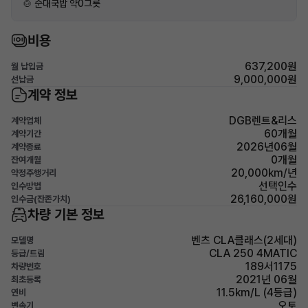
🍲 순대국밥 약0그릇
비용
637,200원
월 납입금
9,000,000원
선납금
계약 정보
DGB렌트&리스
계약업체
60개월
계약기간
2026년06월
계약종료
0개월
잔여개월
20,000km/년
약정주행거리
선택인수
인수방법
26,160,000원
인수금(잔존가치)
차량 기본 정보
벤츠 CLA클래스(2세대)
모델명
CLA 250 4MATIC
등급/트림
189서1175
차량번호
2021년 06월
최초등록
11.5km/L (4등급)
연비
오토
변속기