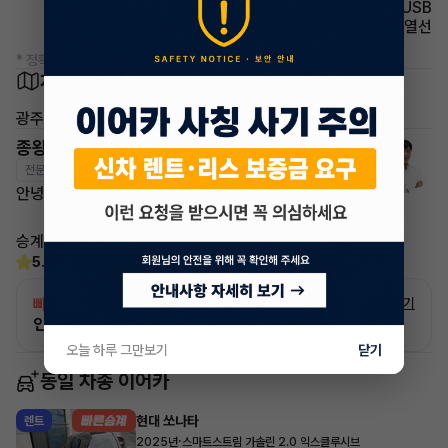
유무선단자 USB
사이드미러 열선
* 정확한 정보는 판매자와 반드시 확인하시기 바랍니다.
차량 위치
광주광역시
종왕현 매니저
전문교육수료
자격인증완료
안녕하세요~ 이어카 종왕현 매니저입니다.
승계하시면서 불편한점 없도록 깔끔하게 진행드리겠습니다!
5.0
(13)
빠른승계
서비스
자세히 보기
인증 차량으로 승계하는 이유?
오늘 하루 그만보기
닫기
동일 차종 이어카
현대 쏘나타
렌트
·
2025년
스마트스트림 가솔린 2.0 익스클루시브