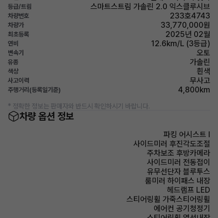
스마트스트림 가솔린 2.0 익스클루시브
등급/트림
233호4743
차량번호
33,770,000원
차량가
2025년 02월
최초등록
12.6km/L (3등급)
연비
오토
변속기
가솔린
유종
흰색
색상
무사고
사고이력
4,800km
주행거리(등록일기준)
* 정확한 정보는 판매자와 반드시 확인하시기 바랍니다.
차량 옵션 정보
파킹 어시스트 I
사이드미러 후진각도조절
주차보조 후방카메라
사이드미러 전동접이
유무선단자 블루투스
룸미러 하이패스 내장
헤드램프 LED
스티어링휠 가죽스티어링휠
에어컨 공기청정기
스티어링휠 열선내장