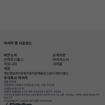
이어카 앱 다운로드
빠른승계
승계차량
신차즉시출고
이어카소식
커뮤니티
가격표
제원
개인정보처리방침
이용약관
채용공고
공지사항
브랜드
주식회사 이어카
대표 유우재
인천광역시 부평구 주부토로 236, D동 1514호
cs@eacar.co.kr
사업자 등록번호 539-88-02334 | 1877-2520
이어카는 통신판매 중개자로서 통신판매의 당사자가 아니며, 상품, 거래정보, 거래에 대하여 책임을 지지
않습니다.
Copyrightⓒ eacar. All right reserved.