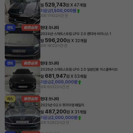
529,743
월
원 X
47
개월
지원금
1,500,000원
조회 174
22시간 전
현대 쏘나타
렌트
·
2024년
스마트스트림 LPG 2.0 렌터카 비지니스 1
596,200
월
원 X
32
개월
조회 181
22시간 전
현대 쏘나타
렌트
·
2026년
스마트스트림 LPG 2.0 일반인용 익스클루시브
681,947
월
원 X
53
개월
지원금
2,000,000원
조회 603
22시간 전
현대 쏘나타
리스
·
2021년
G2.0 프리미엄 패밀리
487,200
월
원 X
31
개월
지원금
2,000,000원
조회 529
22시간 전