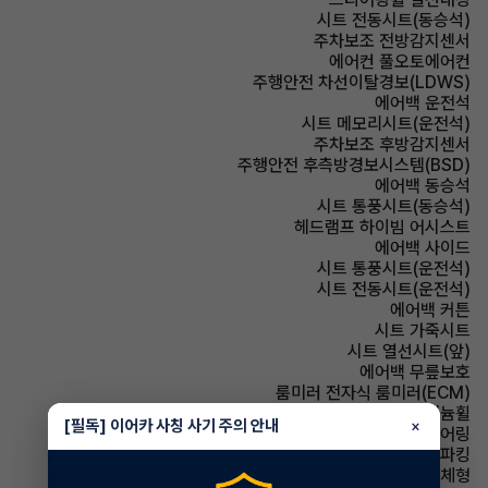
시트 전동시트(동승석)
주차보조 전방감지센서
에어컨 풀오토에어컨
주행안전 차선이탈경보(LDWS)
에어백 운전석
시트 메모리시트(운전석)
주차보조 후방감지센서
주행안전 후측방경보시스템(BSD)
에어백 동승석
시트 통풍시트(동승석)
헤드램프 하이빔 어시스트
에어백 사이드
시트 통풍시트(운전석)
시트 전동시트(운전석)
에어백 커튼
시트 가죽시트
시트 열선시트(앞)
에어백 무릎보호
룸미러 전자식 룸미러(ECM)
휠타이어 알루미늄휠
[필독] 이어카 사칭 사기 주의 안내
×
스티어링휠 텔레스코픽 스티어링
파킹 전자식 파킹
사이드미러 방향지시등 일체형