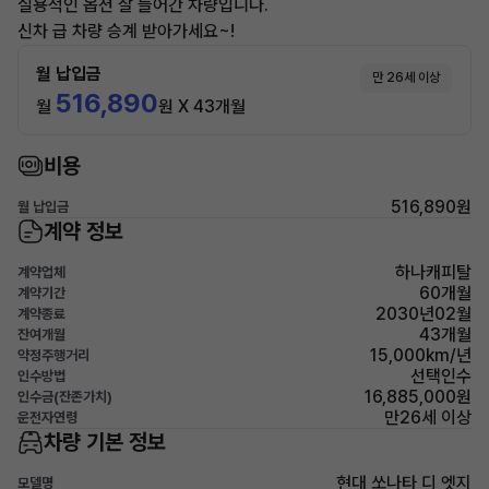
실용적인 옵션 잘 들어간 차량입니다.
신차 급 차량 승계 받아가세요~!
월 납입금
만 26세 이상
516,890
월
원 X 43개월
비용
516,890원
월 납입금
계약 정보
하나캐피탈
계약업체
60개월
계약기간
2030년02월
계약종료
43개월
잔여개월
15,000km/년
약정주행거리
선택인수
인수방법
16,885,000원
인수금(잔존가치)
만26세 이상
운전자연령
차량 기본 정보
현대 쏘나타 디 엣지
모델명