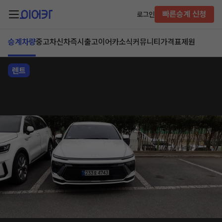
빠른승계 신청
로그인
승계차량
중고차
신차즉시출고
이어카소식
커뮤니티
가격표
제원
렌트