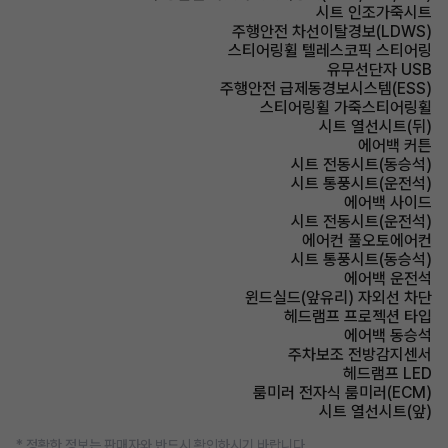
시트 인조가죽시트
주행안전 차선이탈경보(LDWS)
스티어링휠 텔레스코픽 스티어링
유무선단자 USB
주행안전 급제동경보시스템(ESS)
스티어링휠 가죽스티어링휠
시트 열선시트(뒤)
에어백 커튼
시트 전동시트(동승석)
시트 통풍시트(운전석)
에어백 사이드
시트 전동시트(운전석)
에어컨 풀오토에어컨
시트 통풍시트(동승석)
에어백 운전석
윈드실드(앞유리) 자외선 차단
헤드램프 프로젝션 타입
에어백 동승석
주차보조 전방감지센서
헤드램프 LED
룸미러 전자식 룸미러(ECM)
시트 열선시트(앞)
* 정확한 정보는 판매자와 반드시 확인하시기 바랍니다.