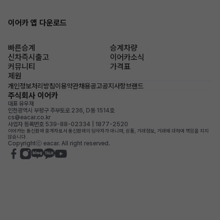
이어카 앱 다운로드
빠른승계
승계차량
신차즉시출고
이어카소식
커뮤니티
가격표
제원
개인정보처리방침
이용약관
채용공고
공지사항
브랜드
주식회사 이어카
대표 유우재
인천광역시 부평구 주부토로 236, D동 1514호
cs@eacar.co.kr
사업자 등록번호 539-88-02334 | 1877-2520
이어카는 통신판매 중개자로서 통신판매의 당사자가 아니며, 상품, 거래정보, 거래에 대하여 책임을 지지
않습니다.
Copyrightⓒ eacar. All right reserved.