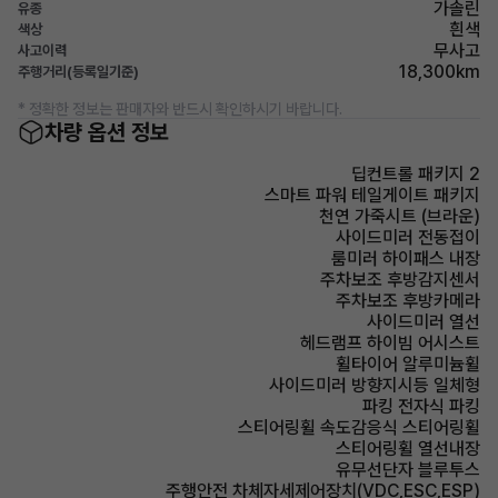
가솔린
유종
흰색
색상
무사고
사고이력
18,300km
주행거리(등록일기준)
* 정확한 정보는 판매자와 반드시 확인하시기 바랍니다.
차량 옵션 정보
딥컨트롤 패키지 2
스마트 파워 테일게이트 패키지
천연 가죽시트 (브라운)
사이드미러 전동접이
룸미러 하이패스 내장
주차보조 후방감지센서
주차보조 후방카메라
사이드미러 열선
헤드램프 하이빔 어시스트
휠타이어 알루미늄휠
사이드미러 방향지시등 일체형
파킹 전자식 파킹
스티어링휠 속도감응식 스티어링휠
스티어링휠 열선내장
유무선단자 블루투스
주행안전 차체자세제어장치(VDC,ESC,ESP)