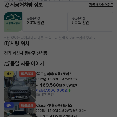
저공해차량 정보
저공해차량이란?
공항주차장
공영주차장
20% 할인
50% 할인
* 본 정보는 지자체마다 다를 수 있으니 실제 정보와 확인해 주세요.
차량 위치
경기 화성시 동탄구 산척동
동일 차종 이어카
KG모빌리티(쌍용) 토레스
리스
·
2023년
1.5 GDI 터보 2WD T7
469,580
월
원 X
59
개월
지원금
7,000,000원
조회 117
1주 전
KG모빌리티(쌍용) 토레스
렌트
·
2025년
1.5 GDI 터보 2WD 블랙 에디션
620,402
월
원 X
39
개월