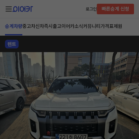
빠른승계 신청
로그인
승계차량
중고차
신차즉시출고
이어카소식
커뮤니티
가격표
제원
렌트