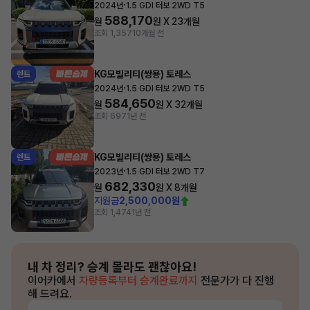
·
2024년
1.5 GDI 터보 2WD T5
588,170
월
원 X
23
개월
조회 1,357
10개월 전
KG모빌리티(쌍용) 토레스
렌트
·
2024년
1.5 GDI 터보 2WD T5
584,650
월
원 X
32
개월
조회 697
1년 전
KG모빌리티(쌍용) 토레스
렌트
·
2023년
1.5 GDI 터보 2WD T7
682,330
월
원 X
8
개월
지원금
2,500,000원
조회 1,474
1년 전
내 차 정리?
승계 몰라도 괜찮아요!
이어카에서
차량등록부터 승계완료까지
전문가가 다 진행
해 드려요.