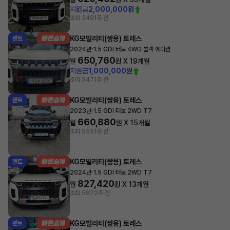
지원금
2,000,000원
조회 349
1주 전
KG모빌리티(쌍용) 토레스
렌트
·
2024년
1.5 GDI 터보 4WD 블랙 에디션
650,760
월
원 X
19
개월
지원금
1,000,000원
조회 547
1주 전
KG모빌리티(쌍용) 토레스
렌트
·
2023년
1.5 GDI 터보 2WD T7
660,880
월
원 X
15
개월
조회 555
1주 전
KG모빌리티(쌍용) 토레스
렌트
·
2024년
1.5 GDI 터보 2WD T7
827,420
월
원 X
13
개월
조회 597
2주 전
KG모빌리티(쌍용) 토레스
렌트