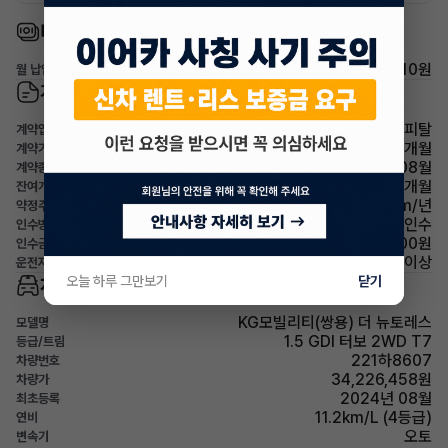
비용
598,510원
월 납입금
계약 정보
하나캐피탈
계약업체
60개월
계약기간
2029년08월
계약종료
36개월
잔여개월
15,000km/년
약정주행거리
선택인수
인수방법
13,863,100원
인수금(잔존가치)
만26세 이상
운전자연령
오늘 하루 그만보기
닫기
차량 기본 정보
KG모빌리티(쌍용) 더 뉴토레스
모델명
1.5 GDI 터보 2WD T7
등급/트림
221하8607
차량번호
34,226,458원
차량가
2024년 08월
최초등록
11.2km/L (4등급)
연비
오토
변속기