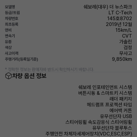
쉐보레(대우) 더 뉴스파크
모델명
LT C-Tech
등급/트림
145호8702
차량번호
2019년 12월
최초등록
15km/L
연비
CVT
변속기
가솔린
유종
검정
색상
무사고
사고이력
9,850km
주행거리(등록일기준)
* 정확한 정보는 판매자와 반드시 확인하시기 바랍니다.
차량 옵션 정보
쉐보레 인포테인먼트 시스템
버튼시동 & 스마트키 시스템
래더 패키지
헤드램프 프로젝션 타입
에어백 커튼
유무선단자 USB
스티어링휠 속도감응식 스티어링휠
유무선단자 블루투스
주행안전 차체자세제어장치(VDC,ESC,ESP)