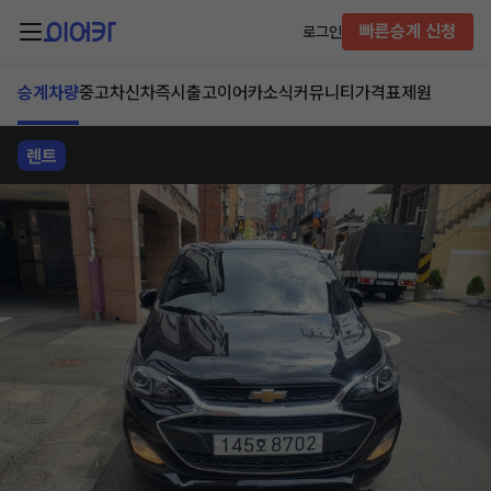
빠른승계 신청
로그인
승계차량
중고차
신차즉시출고
이어카소식
커뮤니티
가격표
제원
렌트