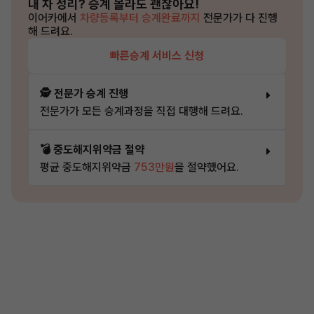
내 차 정리?
승계 몰라도 괜찮아요!
이어카에서
차량등록부터 승계완료까지
전문가가 다 진행
해 드려요.
빠른승계 서비스 신청
🕵️ 전문가 승계 진행
전문가가 모든 승계과정을 직접 대행해 드려요.
💣 중도해지위약금 절약
평균 중도해지위약금
753만원
을 절약했어요.