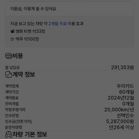
지원금, 이렇게 쓸 수 있어요
지금 보고 있는 차량 약
2개월 무료
이용 효과
📽 영화 티켓 약33장
🍺 맥주 약100잔
비용
291,353원
월 납입금
계약 정보
우리카드
계약업체
60개월
계약기간
2024년12월
계약종료
0개월
잔여개월
20,000km/년
약정주행거리
선택인수
인수방법
5,287,000원
인수금(잔존가치)
만26세 이상
운전자연령
차량 기본 정보