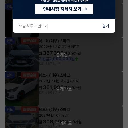
쉐보레(대우) 스파크
렌트
·
2022년
LT C-Tech
310,840
월
원 X
12
개월
승계완료
조회 800
3년 전
오늘 하루 그만보기
닫기
쉐보레(대우) 스파크
렌트
·
2022년
스페셜 에디션 레드픽
367,390
월
원 X
9
개월
승계완료
지원금
2,000,000원
조회 887
3년 전
쉐보레(대우) 스파크
렌트
·
2021년
스페셜 에디션 레드픽
361,900
월
원 X
0
개월
승계완료
조회 650
3년 전
쉐보레(대우) 스파크
렌트
·
2021년
LT C-Tech
308,000
월
원 X
0
개월
승계완료
조회 893
4년 전