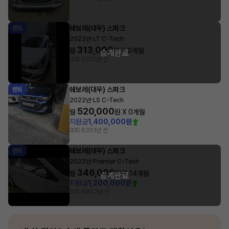
쉐보레(대우) 스파크
렌트
·
2022년
LT C-Tech
313,000
월
원 X
0
개월
승계완료
조회 520
1년 전
쉐보레(대우) 스파크
렌트
·
2022년
LS C-Tech
520,000
월
원 X
0
개월
지원금
1,400,000원
조회 635
1년 전
쉐보레(대우) 스파크
렌트
·
2022년
Premier C-Tech
346,000
월
원 X
14
개월
승계완료
지원금
1,200,000원
조회 686
2년 전