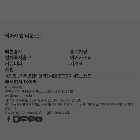
이어카 앱 다운로드
빠른승계
승계차량
신차즉시출고
이어카소식
커뮤니티
가격표
제원
개인정보처리방침
이용약관
채용공고
공지사항
브랜드
주식회사 이어카
대표 유우재
인천광역시 부평구 주부토로 236, D동 1514호
cs@eacar.co.kr
사업자 등록번호 539-88-02334 | 1877-2520
이어카는 통신판매 중개자로서 통신판매의 당사자가 아니며, 상품, 거래정보, 거래에 대하여 책임을 지지
않습니다.
Copyrightⓒ eacar. All right reserved.