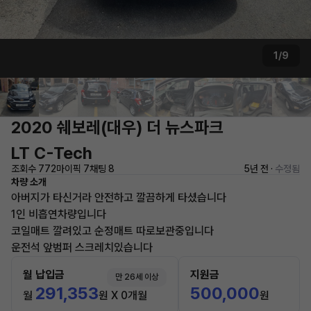
1/9
2020 쉐보레(대우) 더 뉴스파크
LT C-Tech
조회수 772
마이픽 7
채팅 8
5년 전 ·
수정됨
차량 소개
아버지가 타신거라 안전하고 깔끔하게 타셨습니다
1인 비흡연차량입니다
코일매트 깔려있고 순정매트 따로보관중입니다
운전석 앞범퍼 스크레치있습니다
월 납입금
지원금
만 26세 이상
291,353
500,000
월
원 X 0개월
원