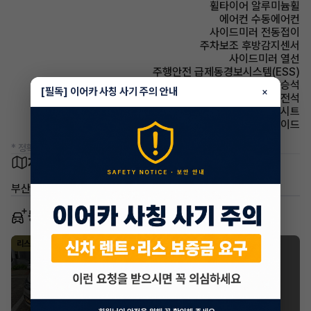
휠타이어 알루미늄휠
에어컨 수동에어컨
사이드미러 전동접이
주차보조 후방감지센서
사이드미러 열선
주행안전 급제동경보시스템(ESS)
에어백 동승석
[필독] 이어카 사칭 사기 주의 안내
×
에어백 운전석
시트 직물시트
에어백 사이드
* 정확한 정보는 판매자와 반드시 확인하시기 바랍니다.
차량 위치
부산광역시 사상구 괘법동
동일 차종 이어카
쉐보레(대우) 스파크
리스
·
2019년
Premier C-Tech
195,100
월
원 X
11
개월
승계완료
지원금
2,000,000원
조회 1,013
1년 전