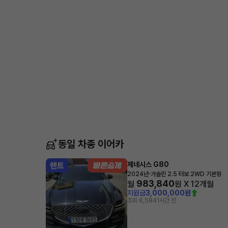
동일 차종 이어카
제네시스 G80
렌트
·
2024년
가솔린 2.5 터보 2WD 기본형
983,840
월
원 X
12
개월
지원금
3,000,000원
조회 6,584
1시간 전