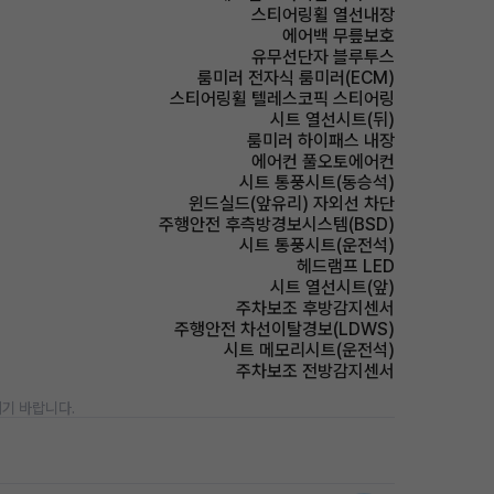
스티어링휠 열선내장
에어백 무릎보호
유무선단자 블루투스
룸미러 전자식 룸미러(ECM)
스티어링휠 텔레스코픽 스티어링
시트 열선시트(뒤)
룸미러 하이패스 내장
에어컨 풀오토에어컨
시트 통풍시트(동승석)
윈드실드(앞유리) 자외선 차단
주행안전 후측방경보시스템(BSD)
시트 통풍시트(운전석)
헤드램프 LED
시트 열선시트(앞)
주차보조 후방감지센서
주행안전 차선이탈경보(LDWS)
시트 메모리시트(운전석)
주차보조 전방감지센서
기 바랍니다.