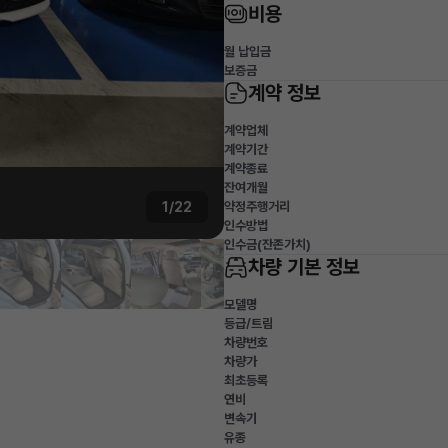
비용
월 납입금
보증금
계약 정보
계약업체
계약기간
계약종료
잔여개월
1/22
약정주행거리
인수방법
인수금(잔존가치)
차량 기본 정보
모델명
등급/트림
차량번호
차량가
최초등록
연비
변속기
유종