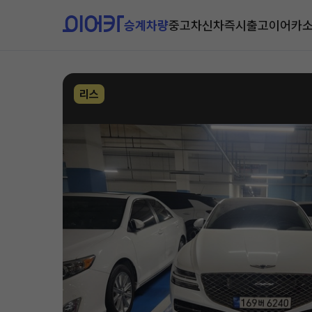
승계차량
중고차
신차즉시출고
이어카
리스