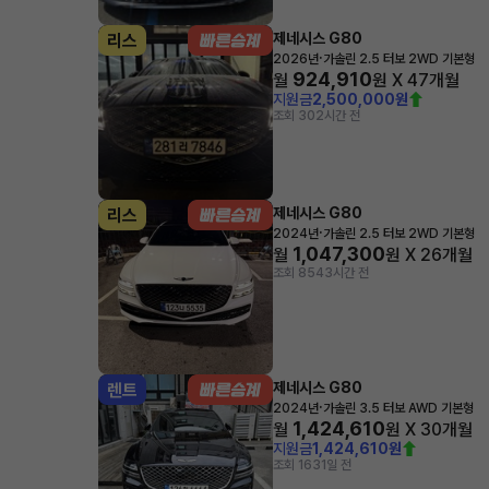
제네시스 G80
리스
·
2026년
가솔린 2.5 터보 2WD 기본형
924,910
월
원 X
47
개월
지원금
2,500,000원
조회 30
2시간 전
제네시스 G80
리스
·
2024년
가솔린 2.5 터보 2WD 기본형
1,047,300
월
원 X
26
개월
조회 854
3시간 전
제네시스 G80
렌트
·
2024년
가솔린 3.5 터보 AWD 기본형
1,424,610
월
원 X
30
개월
지원금
1,424,610원
조회 163
1일 전