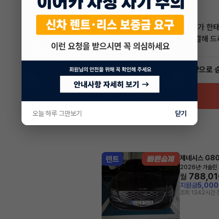
한태현 매니저
전문교육수료
자격인증완료
안녕하세요! 이어카 승계전문가 한
렌트, 리스 승계 깔끔하게 해결해 
5.0
(21)
빠른승계
서비스
인증 차량으로 
오늘 하루 그만보기
닫기
제네시스 G8
렌트
·
2026년
가솔린 
788,01
월
지원금
5,00
조회 134
2시간 