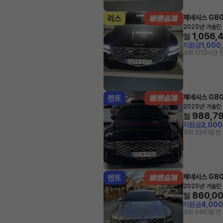
제네시스 G8
리스
·
2025년
가솔린 
1,056,
월
지원금
1,000
조회 171
3시간 
제네시스 G8
렌트
·
2025년
가솔린 
988,7
월
지원금
2,00
조회 226
1일 전
제네시스 G8
렌트
·
2025년
가솔린 
860,0
월
지원금
4,00
조회 546
1일 전