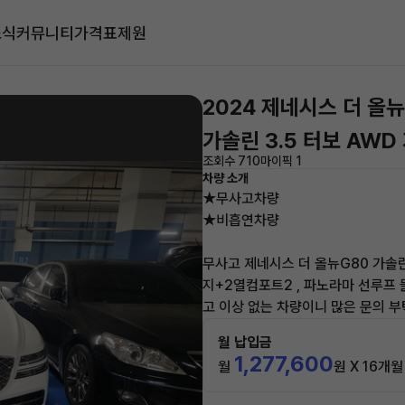
소식
커뮤니티
가격표
제원
2024 제네시스 더 올
가솔린 3.5 터보 AWD
조회수 710
마이픽 1
차량 소개
★무사고차량
★비흡연차량
무사고 제네시스 더 올뉴G80 가솔린
지+2열컴포트2 , 파노라마 선루프 
고 이상 없는 차량이니 많은 문의 
월 납입금
1,277,600
월
원 X 16개월