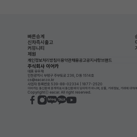
빠른승계
신차즉시출고
커뮤니티
제원
개인정보처리방침
이용약관
채용공고
공지사항
브랜드
주식회사 이어카
대표 유우재
인천광역시 부평구 주부토로 236, D동 1514호
cs@eacar.co.kr
사업자 등록번호 539-88-02334 | 1877-2520
이어카는 통신판매 중개자로서 통신판매의 당사자가 아니며, 상품, 거래정보, 거래에 대하여
Copyrightⓒ eacar. All right reserved.