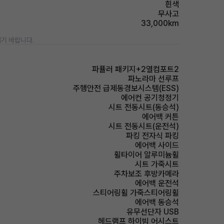
흰색
무사고
33,000km
기 바랍니다.
파퓰러 패키지+2열컴포트2
파노라마 선루프
주행안전 급제동경보시스템(ESS)
에어컨 공기청정기
시트 전동시트(동승석)
에어백 커튼
시트 전동시트(운전석)
파킹 전자식 파킹
에어백 사이드
휠타이어 알루미늄휠
시트 가죽시트
주차보조 후방카메라
에어백 운전석
스티어링휠 가죽스티어링휠
에어백 동승석
유무선단자 USB
헤드램프 하이빔 어시스트