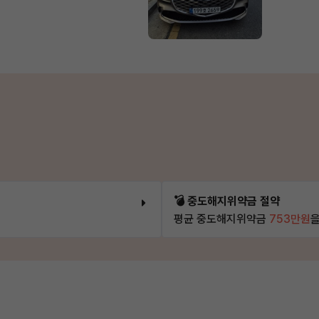
💣 중도해지위약금 절약
평균 중도해지위약금
753만원
을