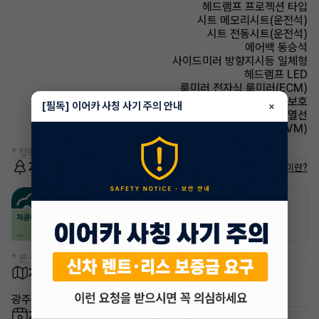
헤드램프 프로젝션 타입
시트 메모리시트(운전석)
시트 전동시트(운전석)
에어백 동승석
사이드미러 방향지시등 일체형
헤드램프 LED
룸미러 전자식 룸미러(ECM)
에어백 무릎보호
[필독] 이어카 사칭 사기 주의 안내
×
사이드미러 열선
주차보조 어라운드뷰(AVM)
* 정확한 정보는 판매자와 반드시 확인하시기 바랍니다.
저공해차량 정보
저공해차량이란?
공항주차장
공영주차장
50% 할인
50% 할인
* 본 정보는 지자체마다 다를 수 있으니 실제 정보와 확인해 주세요.
차량 위치
광주 북구 신안동
차량 영상