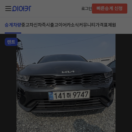
빠른승계 신청
로그인
승계차량
중고차
신차즉시출고
이어카소식
커뮤니티
가격표
제원
렌트