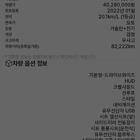
40,280,000원
차량가
2022년 01월
최초등록
20.1km/L (1등급)
연비
오토
변속기
가솔린+전기
유종
검정
색상
무사고
사고이력
82,222km
주행거리(등록일기준)
* 정확한 정보는 판매자와 반드시 확인하시기 바랍니다.
차량 옵션 정보
기본형-드라이브와이즈
HUD
크렐사운드
선루프
스타일
내비게이션
유무선단자 USB
시트 열선시트(앞)
사이드미러 전동접이
시트 통풍시트(운전석)
유무선단자 블루투스