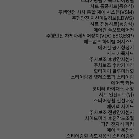
스티어링휠 가죽스티어링휠
시트 통풍시트(동승석)
주행안전 샤시 통합 제어 시스템(VSM)
주행안전 차선이탈경보(LDWS)
시트 전동시트(동승석)
에어컨 풀오토에어컨
주행안전 차체자세제어장치(VDC,ESC,ESP)
헤드램프 하이빔 어시스트
에어컨 공기청정기
시트 가죽시트
주차보조 후방감지센서
주차보조 후방카메라
휠타이어 알루미늄휠
스티어링휠 텔레스코픽 스티어링
에어백 커튼
룸미러 하이패스 내장
시트 열선시트(뒤)
스티어링휠 열선내장
에어백 사이드
주차보조 전방감지센서
사이드미러 후진각도조절
파킹 전자식 파킹
에어백 운전석
스티어링휠 속도감응식 스티어링휠