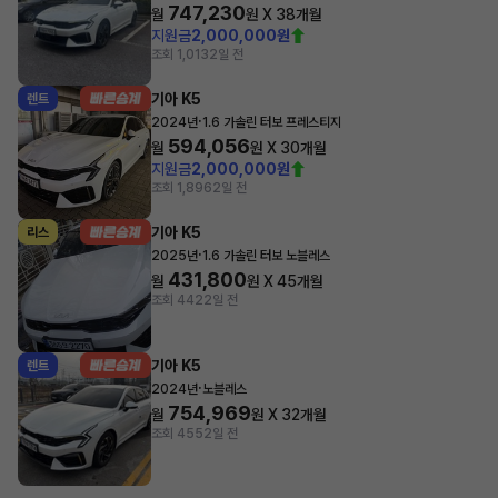
747,230
월
원 X
38
개월
지원금
2,000,000원
조회 1,013
2일 전
기아 K5
렌트
·
2024년
1.6 가솔린 터보 프레스티지
594,056
월
원 X
30
개월
지원금
2,000,000원
조회 1,896
2일 전
기아 K5
리스
·
2025년
1.6 가솔린 터보 노블레스
431,800
월
원 X
45
개월
조회 442
2일 전
기아 K5
렌트
·
2024년
노블레스
754,969
월
원 X
32
개월
조회 455
2일 전