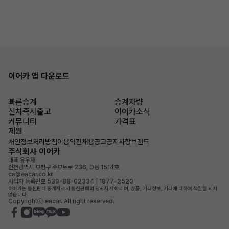
이어카 앱 다운로드
빠른승계
승계차량
신차즉시출고
이어카소식
커뮤니티
가격표
제원
개인정보처리방침
이용약관
채용공고
공지사항
브랜드
주식회사 이어카
대표 유우재
인천광역시 부평구 주부토로 236, D동 1514호
cs@eacar.co.kr
사업자 등록번호 539-88-02334 | 1877-2520
이어카는 통신판매 중개자로서 통신판매의 당사자가 아니며, 상품, 거래정보, 거래에 대하여 책임을 지지
않습니다.
Copyrightⓒ eacar. All right reserved.