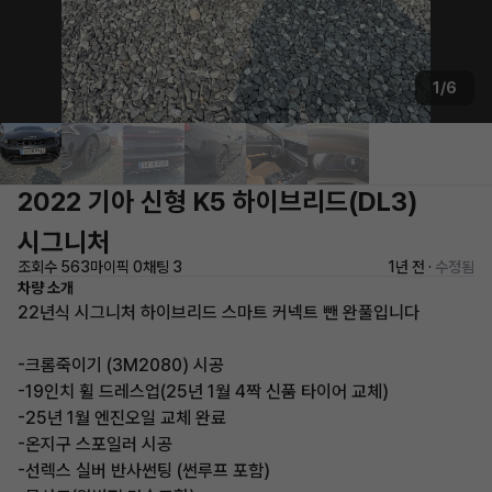
1/6
2022 기아 신형 K5 하이브리드(DL3)
시그니처
조회수 563
마이픽 0
채팅 3
1년 전 ·
수정됨
차량 소개
22년식 시그니처 하이브리드 스마트 커넥트 뺀 완풀입니다
-크롬죽이기 (3M2080) 시공
-19인치 휠 드레스업(25년 1월 4짝 신품 타이어 교체)
-25년 1월 엔진오일 교체 완료
-온지구 스포일러 시공
-선렉스 실버 반사썬팅 (썬루프 포함)