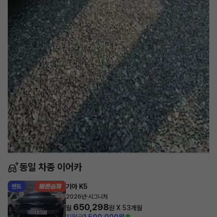
동일 차종 이어카
기아 K5
렌트
·
2026년
시그니처
650,298
월
원 X
53
개월
지원금
1,500,000원