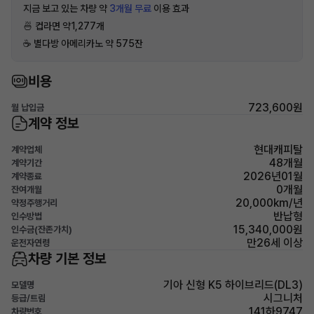
지금 보고 있는 차량 약
3개월 무료
이용 효과
🍜 컵라면 약1,277개
☕️ 별다방 아메리카노 약 575잔
비용
723,600원
월 납입금
계약 정보
현대캐피탈
계약업체
48개월
계약기간
2026년01월
계약종료
0개월
잔여개월
20,000km/년
약정주행거리
반납형
인수방법
15,340,000원
인수금(잔존가치)
만26세 이상
운전자연령
차량 기본 정보
기아 신형 K5 하이브리드(DL3)
모델명
시그니처
등급/트림
141하9747
차량번호