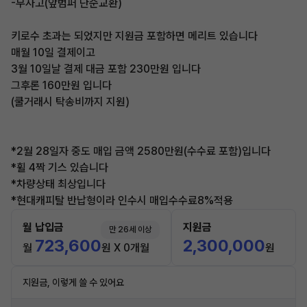
-무사고(앞범퍼 단순교환)
키로수 초과는 되었지만 지원금 포함하면 메리트 있습니다
매월 10일 결제이고
3월 10일날 결제 대금 포함 230만원 입니다
그후론 160만원 입니다
(쿨거래시 탁송비까지 지원)
*2월 28일자 중도 매입 금액 2580만원(수수료 포함)입니다
*휠 4짝 기스 있습니다
*차량상태 최상입니다
*현대캐피탈 반납형이라 인수시 매입수수료8%적용
월 납입금
지원금
만 26세 이상
723,600
2,300,000
월
원 X 0개월
원
지원금, 이렇게 쓸 수 있어요