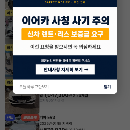
#저신용
벤츠 GLE클래스
리스
·
2024년
GLE 53 AMG 4MATIC+
2,219,100
월
원 X
34
개월
지원금
10,000,000원
조회 634
1시간 전
포르쉐 파나메라
리스
·
2024년
2.9 4 Platinum Edition
1,729,300
월
원 X
32
개월
지원금
10,000,000원
조회 2,054
1시간 전
제네시스 G80
리스
오늘 하루 그만보기
닫기
·
2024년
가솔린 2.5 터보 2WD 기본형
1,047,300
월
원 X
26
개월
조회 865
1시간 전
기아 EV3
렌트
·
2025년
롱 레인지 에어
579,920