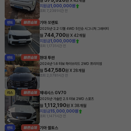
월
원 X
42
개월
지원금
1,000,000원
조회 7,239
1시간 전
기아 쏘렌토
렌트
·
2025년
2.2 디젤 4WD 5인승 시그니처 그래비티
744,700
월
원 X
42
개월
지원금
1,000,000원
조회 1,173
1시간 전
현대 투싼
렌트
·
2024년
1.6 터보 하이브리드 2WD 프리미엄
547,580
월
원 X
28
개월
조회 2,078
1시간 전
제네시스 GV70
리스
·
2025년
가솔린 2.5 터보 2WD 스포츠
1,112,190
월
원 X
38
개월
지원금
15,000,000원
조회 1,147
1시간 전
기아 셀토스
렌트