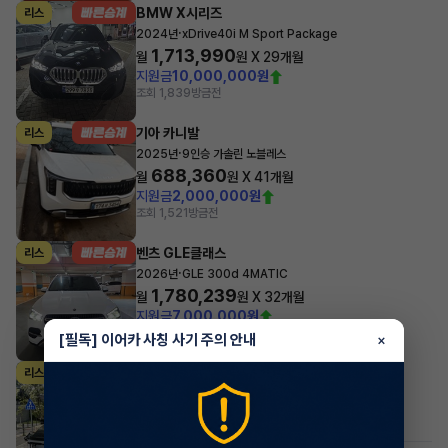
BMW X시리즈
리스
·
2024년
xDrive40i M Sport Package
1,713,990
월
원 X
29
개월
지원금
10,000,000원
조회 1,839
방금전
기아 카니발
리스
·
2025년
9인승 가솔린 노블레스
688,360
월
원 X
41
개월
지원금
2,000,000원
조회 1,521
방금전
벤츠 GLE클래스
리스
·
2026년
GLE 300d 4MATIC
1,780,239
월
원 X
32
개월
지원금
7,000,000원
조회 250
1시간 전
[필독] 이어카 사칭 사기 주의 안내
×
KG모빌리티(쌍용) 무쏘
리스
·
2026년
2.2 디젤 4WD M7
795,850
월
원 X
30
개월
조회 487
1시간 전