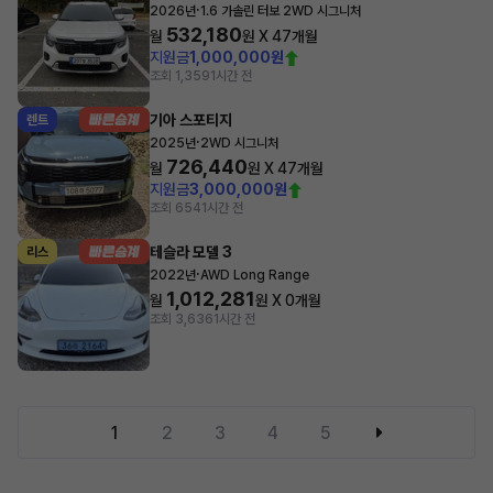
·
2026년
1.6 가솔린 터보 2WD 시그니처
532,180
월
원 X
47
개월
지원금
1,000,000원
조회 1,359
1시간 전
기아 스포티지
렌트
·
2025년
2WD 시그니처
726,440
월
원 X
47
개월
지원금
3,000,000원
조회 654
1시간 전
테슬라 모델 3
리스
·
2022년
AWD Long Range
1,012,281
월
원 X
0
개월
조회 3,636
1시간 전
1
2
3
4
5