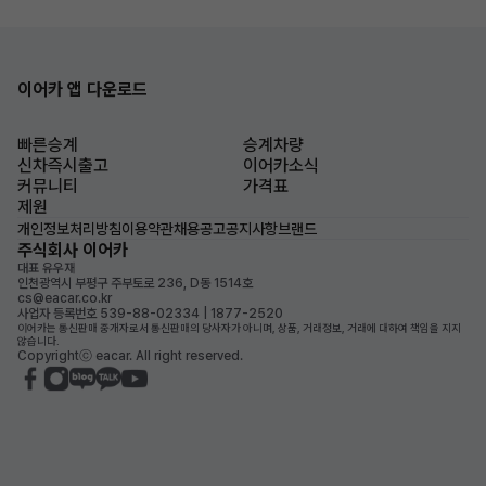
이어카 앱 다운로드
빠른승계
승계차량
신차즉시출고
이어카소식
커뮤니티
가격표
제원
개인정보처리방침
이용약관
채용공고
공지사항
브랜드
주식회사 이어카
대표 유우재
인천광역시 부평구 주부토로 236, D동 1514호
cs@eacar.co.kr
사업자 등록번호 539-88-02334 | 1877-2520
이어카는 통신판매 중개자로서 통신판매의 당사자가 아니며, 상품, 거래정보, 거래에 대하여 책임을 지지
않습니다.
Copyrightⓒ eacar. All right reserved.