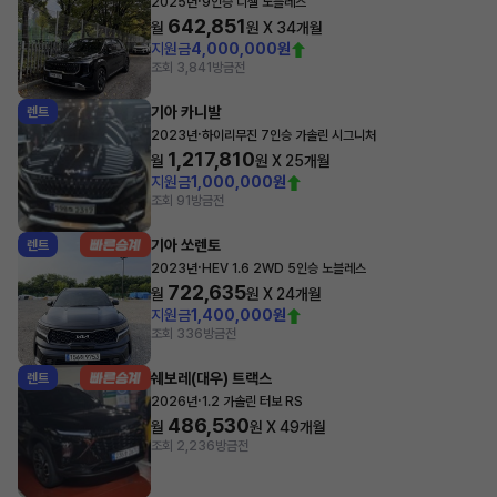
·
2025년
9인승 디젤 노블레스
642,851
월
원 X
34
개월
지원금
4,000,000원
조회 3,841
방금전
기아 카니발
렌트
·
2023년
하이리무진 7인승 가솔린 시그니처
1,217,810
월
원 X
25
개월
지원금
1,000,000원
조회 91
방금전
기아 쏘렌토
렌트
·
2023년
HEV 1.6 2WD 5인승 노블레스
722,635
월
원 X
24
개월
지원금
1,400,000원
조회 336
방금전
쉐보레(대우) 트랙스
렌트
·
2026년
1.2 가솔린 터보 RS
486,530
월
원 X
49
개월
조회 2,236
방금전