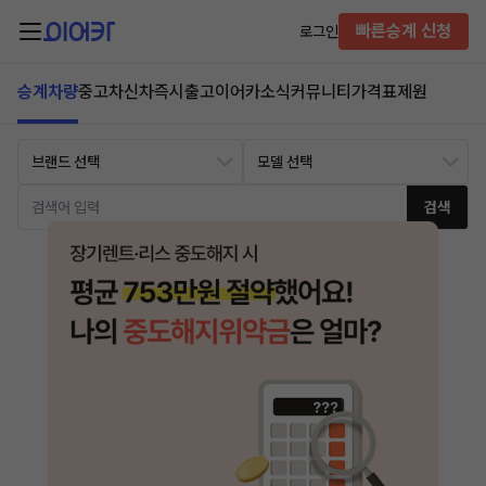
빠른승계 신청
로그인
승계차량
중고차
신차즉시출고
이어카소식
커뮤니티
가격표
제원
검색