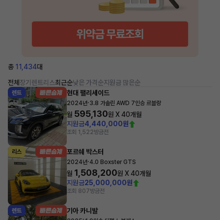
총
11,434
대
전체
장기렌트
리스
최근순
낮은 가격순
지원금 많은순
현대 팰리세이드
렌트
·
2024년
3.8 가솔린 AWD 7인승 르블랑
595,130
월
원 X
40
개월
지원금
4,440,000원
조회 1,522
방금전
포르쉐 박스터
리스
·
2024년
4.0 Boxster GTS
1,508,200
월
원 X
40
개월
지원금
25,000,000원
조회 807
방금전
기아 카니발
렌트